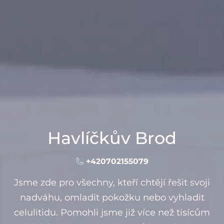
Havlíčkův Brod
+420702155079
Jsme zde pro všechny, kteří chtějí řešit svoji
nadváhu, omladit pokožku nebo vyhladit
celulitidu. Pomohli jsme již více než tisícům