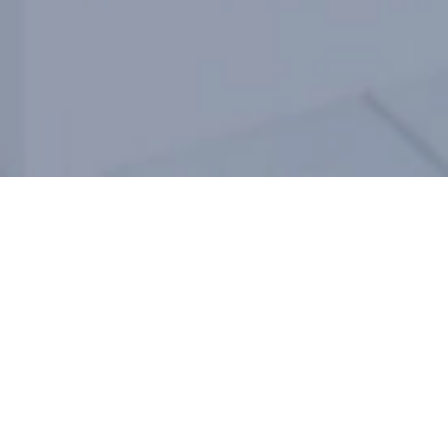
HEALTH
AND
BEAUTY
MANAGEMENT
Studiemi garantované služby pro maximální účinek