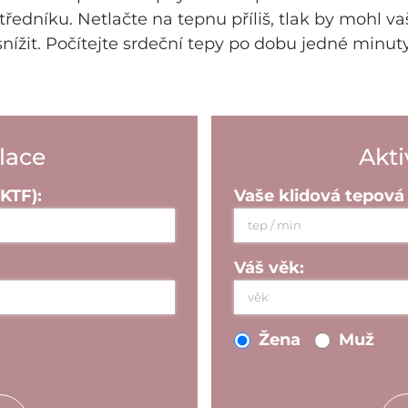
ředníku. Netlačte na tepnu příliš, tlak by mohl vaš
snížit. Počítejte srdeční tepy po dobu jedné minuty
lace
Akti
KTF):
Vaše klidová tepová 
Váš věk:
Žena
Muž