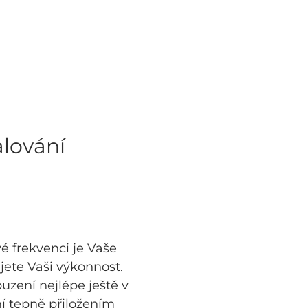
alování
é frekvenci je Vaše
jete Vaši výkonnost.
uzení nejlépe ještě v
í tepně přiložením