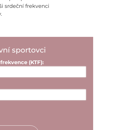
i srdeční frekvenci
.
vní sportovci
frekvence (KTF):