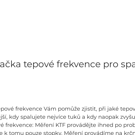
ačka tepové frekvence pro sp
pové frekvence Vám pomůže zjistit, při jaké tepov
ější, kdy spalujete nejvíce tuků a kdy naopak zvyšu
é frekvence: Měření KTF provádějte ihned po prob
ete k tomu pouze stopky. Měření provádíme na krčn