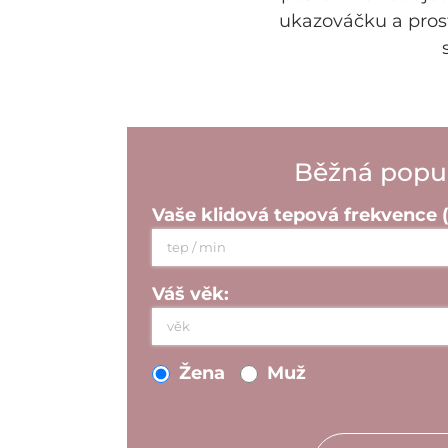
ukazováčku a prost
Běžná popu
Vaše klidová tepová frekvence (
Váš věk:
Žena
Muž