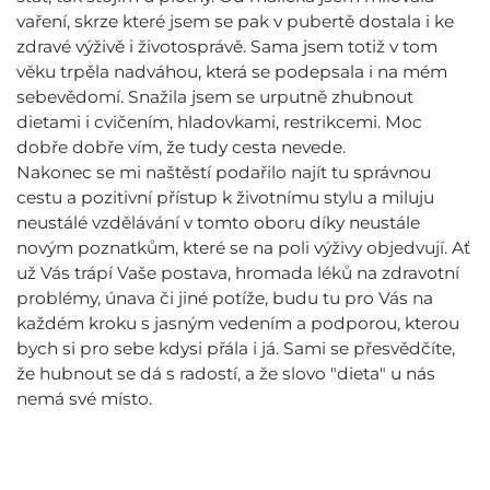
vaření, skrze které jsem se pak v pubertě dostala i ke
zdravé výživě i životosprávě. Sama jsem totiž v tom
věku trpěla nadváhou, která se podepsala i na mém
sebevědomí. Snažila jsem se urputně zhubnout
dietami i cvičením, hladovkami, restrikcemi. Moc
dobře dobře vím, že tudy cesta nevede.
Nakonec se mi naštěstí podařilo najít tu správnou
cestu a pozitivní přístup k životnímu stylu a miluju
neustálé vzdělávání v tomto oboru díky neustále
novým poznatkům, které se na poli výživy objedvují. Ať
už Vás trápí Vaše postava, hromada léků na zdravotní
problémy, únava či jiné potíže, budu tu pro Vás na
každém kroku s jasným vedením a podporou, kterou
bych si pro sebe kdysi přála i já. Sami se přesvědčíte,
že hubnout se dá s radostí, a že slovo "dieta" u nás
nemá své místo.