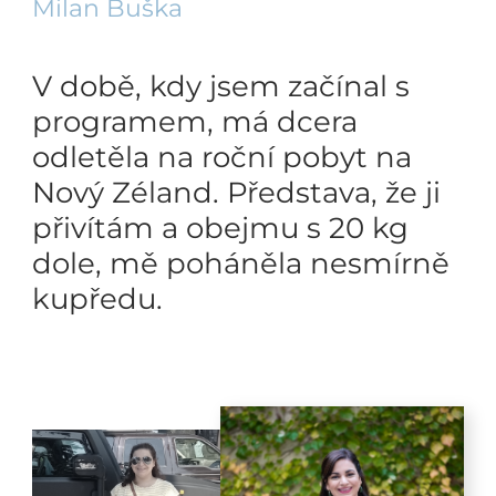
Milan Buška
V době, kdy jsem začínal s
programem, má dcera
odletěla na roční pobyt na
Nový Zéland. Představa, že ji
přivítám a obejmu s 20 kg
dole, mě poháněla nesmírně
kupředu.