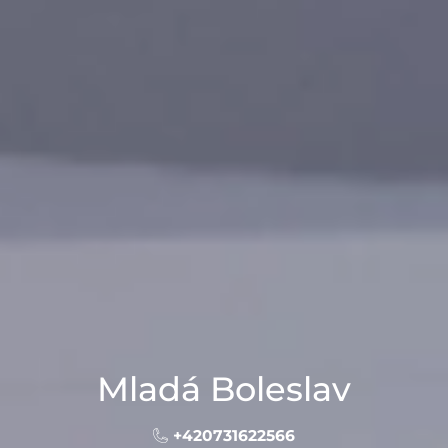
Mladá Boleslav
+420731622566