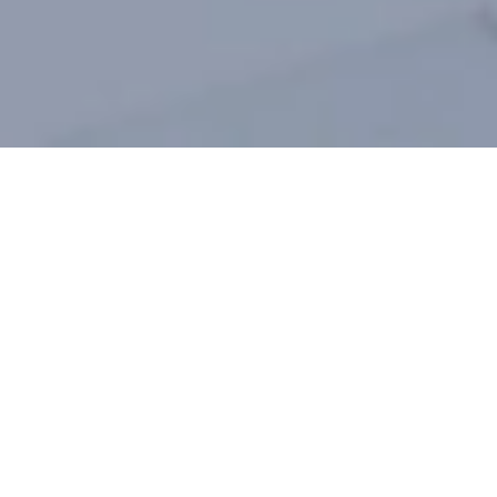
HEALTH
AND
BEAUTY
MANAGEMENT
Studiemi garantované služby pro maximální účinek
Vaše
hubnutí