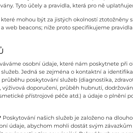
ány. Tyto účely a pravidla, která pro ně uplatňuj
 které mohou být za jistých okolností ztotožněny s
a web beacons; níže proto specifikujeme pravidla 
Ů
áváme osobní údaje, které nám poskytnete při ob
služeb. Jedná se zejména o kontaktní a identifik
 o průběhu poskytování služeb (diagnostika, zdravo
, výživová doporučení, průběh hubnutí, dodržován
smetické přístrojové péče atd.) a údaje o plnění p
?
Poskytování našich služeb je založeno na dlouhod
obní údaje, abychom mohli dostát svým závazkům 