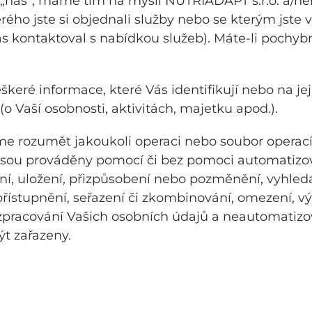
 „nás“, máme tím na mysli NUTRIADAPT s.r.o. a/ne
rého jste si objednali služby nebo se kterým jste v
ás kontaktoval s nabídkou služeb). Máte-li pochybn
ré informace, které Vás identifikují nebo na jejic
(o Vaší osobnosti, aktivitách, majetku apod.).
 rozumět jakoukoli operaci nebo soubor operací
 jsou prováděny pomocí či bez pomoci automatizo
í, uložení, přizpůsobení nebo pozměnění, vyhledán
zpřístupnění, seřazení či zkombinování, omezení, 
pracování Vašich osobních údajů a neautomatizov
ýt zařazeny.