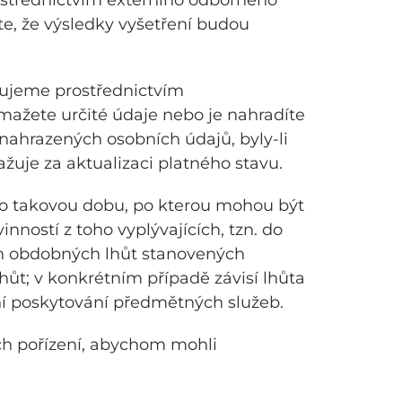
ostřednictvím externího odborného
te, že výsledky vyšetření budou
ňujeme prostřednictvím
mažete určité údaje nebo je nahradíte
nahrazených osobních údajů, byly-li
žuje za aktualizaci platného stavu.
 takovou dobu, po kterou mohou být
nností z toho vyplývajících, tzn. do
ých obdobných lhůt stanovených
hůt; v konkrétním případě závisí lhůta
ní poskytování předmětných služeb.
ch pořízení, abychom mohli