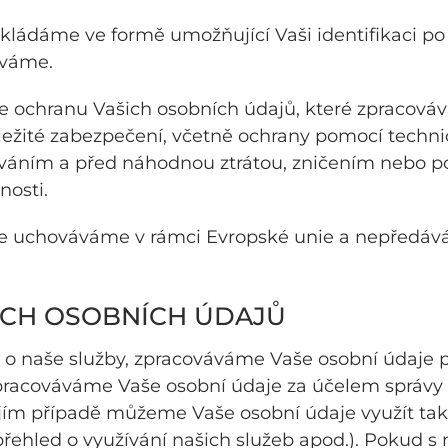
ládáme ve formě umožňující Vaši identifikaci po 
áváme.
ochranu Vašich osobních údajů, které zpracová
náležité zabezpečení, včetně ochrany pomocí techn
váním a před náhodnou ztrátou, zničením nebo 
nosti.
e uchováváme v rámci Evropské unie a nepředává
CH OSOBNÍCH ÚDAJŮ
 o naše služby, zpracováváme Vaše osobní údaje 
 zpracováváme Vaše osobní údaje za účelem správy
jím případě můžeme Vaše osobní údaje využít t
přehled o využívání našich služeb apod.). Pokud s