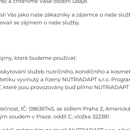
) a chráníme Vaše osobní údaje.
 Vás jako naše zákazníky a zájemce o naše služby,
tovali se zájmem o naše služby.
pojmy, které budeme používat:
skytování služeb nutričního, kondičního a kosmet
stetiku vyvinutý a řízený NUTRIADAPT s.r.o. Prog
které jsou provozovány buď přímo NUTRIADAPT s.
lečnost, IČ: 08636745, se sídlem Praha 2, Americká
 soudem v Praze, oddíl C, vložka 322381.