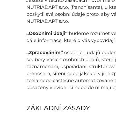
Jestliže v těchto zásadách hovoříme o
NUTRIADAPT s.r.o. (franchisanta), u kte
poskytli své osobní údaje proto, aby V
NUTRIADAPT s.r.o.
„Osobními údaji“
budeme rozumět veške
dále informace, které o Vás vypovídají 
„Zpracováním“
osobních údajů budeme
soubory Vašich osobních údajů, které
zaznamenání, uspořádání, strukturován
přenosem, šíření nebo jakékoliv jiné 
zcela nebo částečně automatizované z
obsaženy v evidenci nebo do ní mají b
ZÁKLADNÍ ZÁSADY