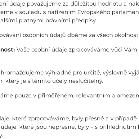
ní údaje považujeme za důležitou hodnotu a nak
jeme v souladu s nařízením Evropského parlament
dalšími platnými právními předpisy.
ovávání osobních údajů dbáme za všech okolností 
nost:
Vaše osobní údaje zpracováváme vůči Vám
hromažďujeme výhradně pro určité, výslovně vyjád
terý je s těmito účely neslučitelný.
áme pouze v přiměřeném, relevantním a omezeném
je, které zpracováváme, byly přesné a v případě
údaje, které jsou nepřesné, byly – s přihlédnutím
.