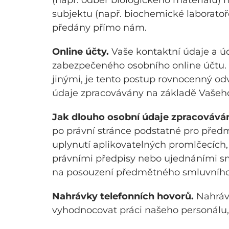
(např. odběr biologického materiálu)
subjektu (např. biochemické laboratoř
předány přímo nám.
Online účty.
Vaše kontaktní údaje a ú
zabezpečeného osobního online účtu. Ú
jinými, je tento postup rovnocenný o
údaje zpracovávány na základě Vašeho 
Jak dlouho osobní údaje zpracováv
po právní stránce podstatné pro předmě
uplynutí aplikovatelných promlčecích
právními předpisy nebo ujednáními smlu
na posouzení předmětného smluvního v
Nahrávky telefonních hovorů.
Nahrávk
vyhodnocovat práci našeho personálu,