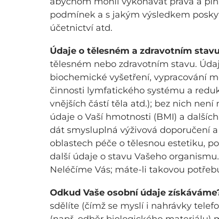
abychom mohli vykonávat práva a plni
podmínek a s jakým výsledkem poskytuj
účetnictví atd.
Údaje o tělesném a zdravotním stavu
tělesném nebo zdravotním stavu. Údaje
biochemické vyšetření, vypracování m
činnosti lymfatického systému a redukc
vnějších částí těla atd.); bez nich ne
údaje o Vaší hmotnosti (BMI) a dalšíc
dát smysluplná výživová doporučení a d
oblastech péče o tělesnou estetiku, po
další údaje o stavu Vašeho organismu.
Neléčíme Vás; máte-li takovou potřebu
Odkud Vaše osobní údaje získáváme
sdělíte (čímž se myslí i nahrávky tele