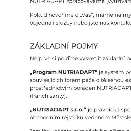
NUTRIADAPT zpracováváme (využíváme
Pokud hovoříme o „Vás“, máme na mysli
objednali služby nebo jste nás kontak
ZÁKLADNÍ POJMY
Nejprve si pojďme vysvětlit základní 
„Program NUTRIADAPT“
je systém po
souvisejících forem péče o tělesnou e
prostřednictvím poraden NUTRIADAPT, 
(franchisanty).
„NUTRIADAPT s.r.o.“
je právnická spo
obchodním rejstříku vedeném Městským