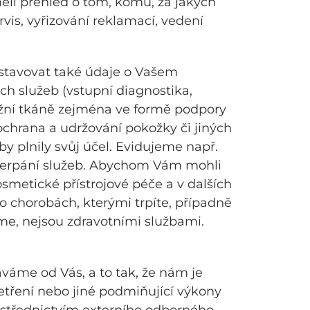
ěli přehled o tom, komu, za jakých
is, vyřizování reklamací, vedení
stavovat také údaje o Vašem
h služeb (vstupní diagnostika,
ožní tkáně zejména ve formě podpory
 ochrana a udržování pokožky či jiných
by plnily svůj účel. Evidujeme např.
u čerpání služeb. Abychom Vám mohli
smetické přístrojové péče a v dalších
o chorobách, kterými trpíte, případně
me, nejsou zdravotními službami.
váme od Vás, a to tak, že nám je
šetření nebo jiné podmiňující výkony