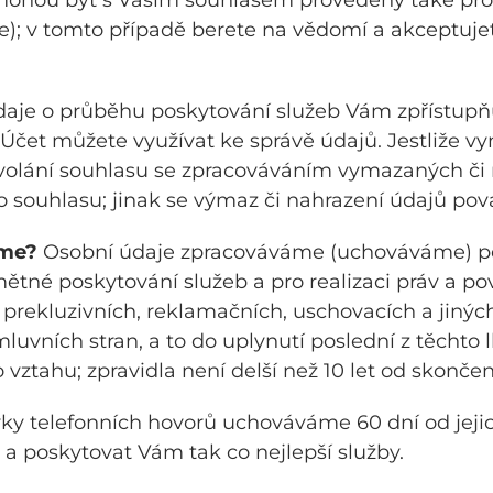
 mohou být s Vaším souhlasem provedeny také pr
e); v tomto případě berete na vědomí a akceptuje
daje o průběhu poskytování služeb Vám zpřístup
čet můžete využívat ke správě údajů. Jestliže vy
dvolání souhlasu se zpracováváním vymazaných či 
souhlasu; jinak se výmaz či nahrazení údajů pova
áme?
Osobní údaje zpracováváme (uchováváme) po
tné poskytování služeb a pro realizaci práv a povi
, prekluzivních, reklamačních, uschovacích a jin
vních stran, a to do uplynutí poslední z těchto l
ztahu; zpravidla není delší než 10 let od skonče
y telefonních hovorů uchováváme 60 dní od jeji
 a poskytovat Vám tak co nejlepší služby.