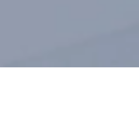
HEALTH
AND
BEAUTY
MANAGEMENT
Studiemi garantované služby pro maximální účinek