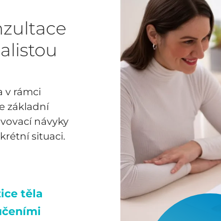
nzultace
alistou
a v rámci
e základní
avovací návyky
rétní situaci.
ice těla
učeními