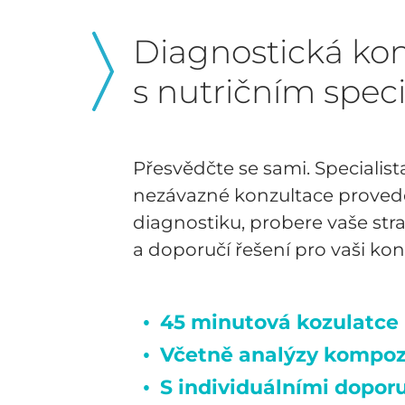
Diagnostická ko
s nutričním speci
Přesvědčte se sami. Specialist
nezávazné konzultace proved
diagnostiku, probere vaše str
a doporučí řešení pro vaši konk
45 minutová kozulatce
Včetně analýzy kompoz
S individuálními dopor