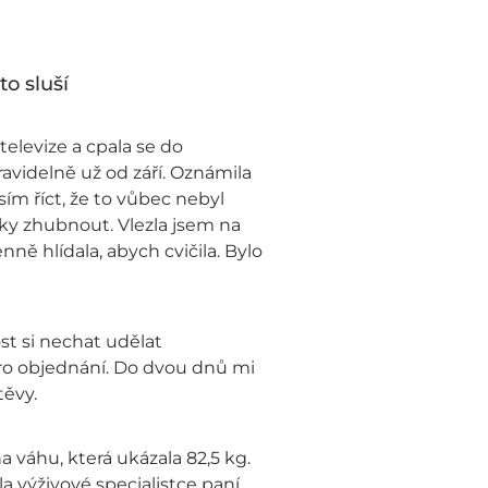
to sluší
televize a cpala se do
ravidelně už od září. Oznámila
sím říct, že to vůbec nebyl
aky zhubnout. Vlezla jsem na
ně hlídala, abych cvičila. Bylo
t si nechat udělat
pro objednání. Do dvou dnů mi
ěvy.
a váhu, která ukázala 82,5 kg.
a výživové specialistce paní