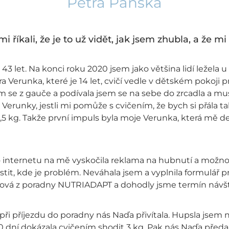
Petra Panská
 říkali, že je to už vidět, jak jsem zhubla, a že mi 
43 let. Na konci roku 2020 jsem jako většina lidí ležela u 
a Verunka, které je 14 let, cvičí vedle v dětském pokoji p
em se z gauče a podívala jsem se na sebe do zrcadla a mu
Verunky, jestli mi pomůže s cvičením, že bych si přála t
,5 kg. Takže první impuls byla moje Verunka, která mě den
 internetu na mě vyskočila reklama na hubnutí a možnos
stit, kde je problém. Neváhala jsem a vyplnila formulář 
ková z poradny NUTRIADAPT a dohodly jsme termín návšt
ři příjezdu do poradny nás Naďa přivítala. Hupsla jsem n
0 dní dokázala cvičením shodit 3 kg. Pak nás Naďa předal