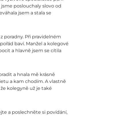
ou jsme poslouchaly slovo od
eváhala jsem a stala se
í z poradny. Při pravidelném
 pořád baví. Manžel a kolegové
 pocit a hlavně jsem se cítila
oradit a hnala mě krásně
ietu a kam chodím. A vlastně
 že kolegyně už je také
jte a poslechněte si povídání,