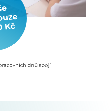
še
ouze
0 Kč
pracovních dnů spojí