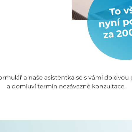
To v
nyní p
za 20
formulář a naše asistentka se s vámi do dvou 
a domluví termin nezávazné konzultace.