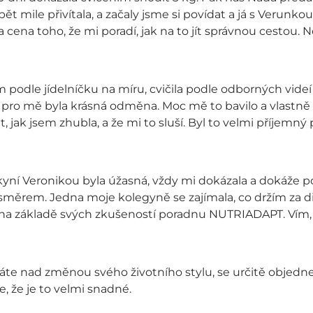
pět mile přivítala, a začaly jsme si povídat a já s Verunk
cena toho, že mi poradí, jak na to jít správnou cestou. N
em podle jídelníčku na míru, cvičila podle odborných vide
ž pro mě byla krásná odměna. Moc mě to bavilo a vlastně
dět, jak jsem zhubla, a že mi to sluší. Byl to velmi příjemný
yní Veronikou byla úžasná, vždy mi dokázala a dokáže p
směrem. Jedna moje kolegyně se zajímala, co držím za d
ji na základě svých zkušeností poradnu NUTRIADAPT. Vím,
háte nad změnou svého životního stylu, se určitě objedne
e, že je to velmi snadné.