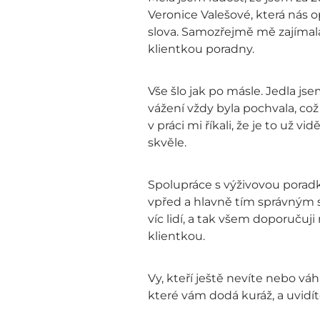
Veronice Valešové, která nás o
slova. Samozřejmě mě zajímala 
klientkou poradny.
Vše šlo jak po másle. Jedla js
vážení vždy byla pochvala, co
v práci mi říkali, že je to už vi
skvěle.
Spolupráce s výživovou poradk
vpřed a hlavně tím správným 
víc lidí, a tak všem doporuču
klientkou.
Vy, kteří ještě nevíte nebo vá
které vám dodá kuráž, a uvidít