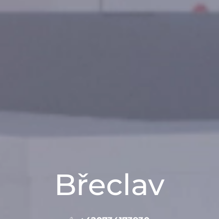
Břeclav