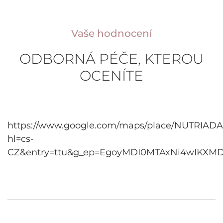
Vaše hodnocení
ODBORNÁ PÉČE, KTEROU
OCENÍTE
https://www.google.com/maps/place/NUTRIADA
hl=cs-
CZ&entry=ttu&g_ep=EgoyMDI0MTAxNi4wIKX