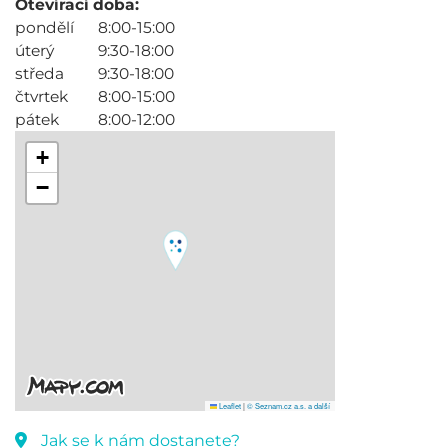
Otevírací doba:
pondělí
8:00-15:00
úterý
9:30-18:00
středa
9:30-18:00
čtvrtek
8:00-15:00
pátek
8:00-12:00
+
−
Leaflet
|
© Seznam.cz a.s. a další
Jak se k nám dostanete?