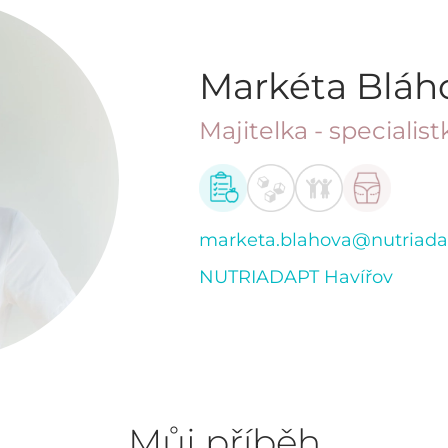
Markéta Bláh
Majitelka - specialist
marketa.blahova@nutriada
NUTRIADAPT Havířov
Můj příběh