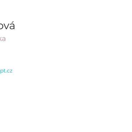
ová
ka
pt.cz