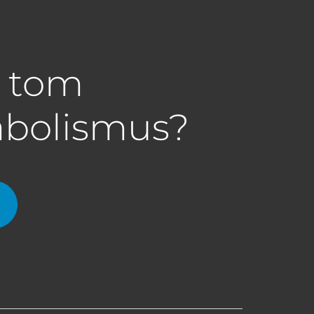
a tom
abolismus?