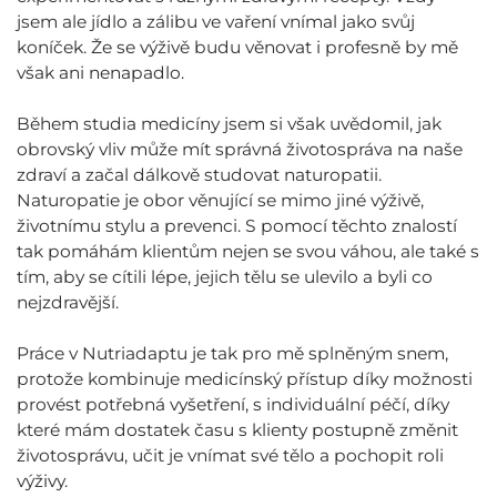
jsem ale jídlo a zálibu ve vaření vnímal jako svůj
koníček. Že se výživě budu věnovat i profesně by mě
však ani nenapadlo.
Během studia medicíny jsem si však uvědomil, jak
obrovský vliv může mít správná životospráva na naše
zdraví a začal dálkově studovat naturopatii.
Naturopatie je obor věnující se mimo jiné výživě,
životnímu stylu a prevenci. S pomocí těchto znalostí
tak pomáhám klientům nejen se svou váhou, ale také s
tím, aby se cítili lépe, jejich tělu se ulevilo a byli co
nejzdravější.
Práce v Nutriadaptu je tak pro mě splněným snem,
protože kombinuje medicínský přístup díky možnosti
provést potřebná vyšetření, s individuální péčí, díky
které mám dostatek času s klienty postupně změnit
životosprávu, učit je vnímat své tělo a pochopit roli
výživy.