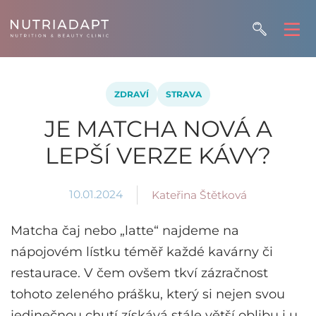
ZDRAVÍ
STRAVA
JE MATCHA NOVÁ A
LEPŠÍ VERZE KÁVY?
10.01.2024
Kateřina Štětková
Matcha čaj nebo „latte“ najdeme na
nápojovém lístku téměř každé kavárny či
restaurace. V čem ovšem tkví zázračnost
tohoto zeleného prášku, který si nejen svou
jedinečnou chutí získává stále větší oblibu i u