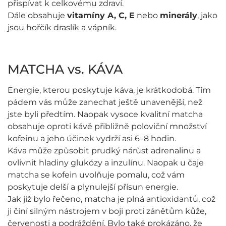
přispívat k celkovému zdraví.
Dále obsahuje
vitamíny A, C, E
nebo
minerály
, jako
jsou hořčík draslík a vápník.
MATCHA vs. KÁVA
Energie, kterou poskytuje káva, je krátkodobá. Tím
pádem vás může zanechat ještě unavenější, než
jste byli předtím. Naopak vysoce kvalitní matcha
obsahuje oproti kávě přibližně poloviční množství
kofeinu a jeho účinek vydrží asi 6–8 hodin.
Káva může způsobit prudký nárůst adrenalinu a
ovlivnit hladiny glukózy a inzulínu. Naopak u čaje
matcha se kofein uvolňuje pomalu, což vám
poskytuje delší a plynulejší přísun energie.
Jak již bylo řečeno, matcha je plná antioxidantů, což
ji činí silným nástrojem v boji proti zánětům kůže,
červenosti a podráždění. Bylo také prokázáno, že