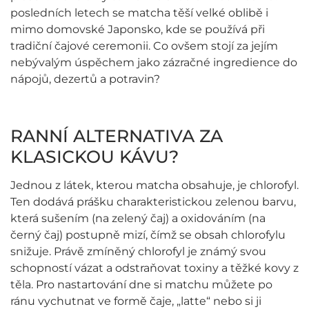
posledních letech se matcha těší velké oblibě i
mimo domovské Japonsko, kde se používá při
tradiční čajové ceremonii. Co ovšem stojí za jejím
nebývalým úspěchem jako zázračné ingredience do
nápojů, dezertů a potravin?
RANNÍ ALTERNATIVA ZA
KLASICKOU KÁVU?
Jednou z látek, kterou matcha obsahuje, je chlorofyl.
Ten dodává prášku charakteristickou zelenou barvu,
která sušením (na zelený čaj) a oxidováním (na
černý čaj) postupně mizí, čímž se obsah chlorofylu
snižuje. Právě zmíněný chlorofyl je známý svou
schopností vázat a odstraňovat toxiny a těžké kovy z
těla. Pro nastartování dne si matchu můžete po
ránu vychutnat ve formě čaje, „latte“ nebo si ji