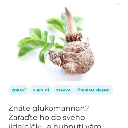
ZDRAVÍ
HUBNUTÍ
STRAVA
ČTENÍ NA VÍKEND
Znáte glukomannan?
Zařaďte ho do svého
jídelníčku a hubnutí vám