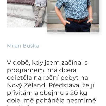
Milan Buška
V době, kdy jsem začínal s
programem, má dcera
odletěla na roční pobyt na
Nový Zéland. Představa, že ji
přivítám a obejmu s 20 kg
dole, mě poháněla nesmírně