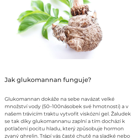
Jak glukomannan funguje?
Glukomannan dokáže na sebe navázat velké
množství vody (50–100násobek své hmotnosti) a v
našem trávicím traktu vytvořit viskózní gel. Žaludek
se tak díky glukomannanu zaplní a tím dochází k
potlačení pocitu hladu, který způsobuje hormon
zvaný ghrelin. Trápí vás časté chutě na sladké nebo