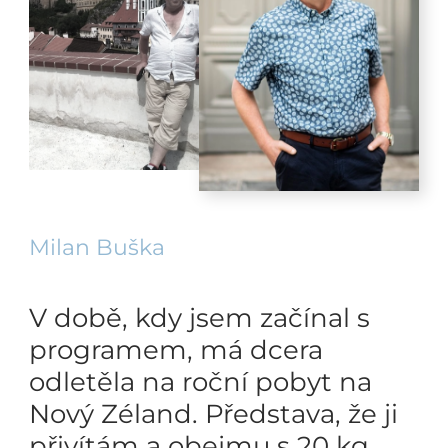
Milan Buška
V době, kdy jsem začínal s
programem, má dcera
odletěla na roční pobyt na
Nový Zéland. Představa, že ji
přivítám a obejmu s 20 kg