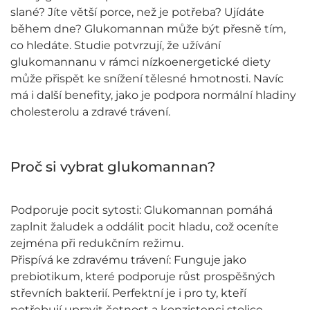
slané? Jíte větší porce, než je potřeba? Ujídáte
během dne? Glukomannan může být přesně tím,
co hledáte. Studie potvrzují, že užívání
glukomannanu v rámci nízkoenergetické diety
může přispět ke snížení tělesné hmotnosti. Navíc
má i další benefity, jako je podpora normální hladiny
cholesterolu a zdravé trávení.
Proč si vybrat glukomannan?
Podporuje pocit sytosti: Glukomannan pomáhá
zaplnit žaludek a oddálit pocit hladu, což oceníte
zejména při redukčním režimu.
Přispívá ke zdravému trávení: Funguje jako
prebiotikum, které podporuje růst prospěšných
střevních bakterií. Perfektní je i pro ty, kteří
potřebují upravit četnost a konzistenci stolice.