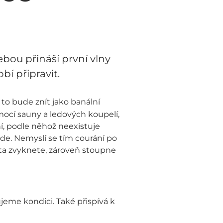
ebou přináší první vlny
bí připravit.
to bude znít jako banální
mocí sauny a ledových koupelí,
í, podle něhož neexistuje
ůjde. Nemyslí se tím courání po
ota zvyknete, zároveň stoupne
jeme kondici. Také přispívá k