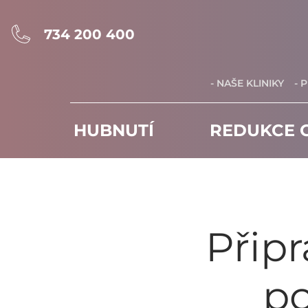
734 200 400
- NAŠE KLINIKY
- 
HUBNUTÍ
REDUKCE C
Připr
po