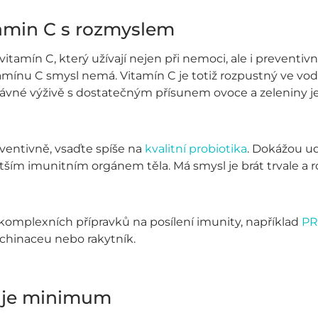
tamin C s rozmyslem
vitamín C, který užívají nejen při nemoci, ale i preventi
amínu C smysl nemá. Vitamín C je totiž rozpustný ve vod
správné výživě s dostatečným přísunem ovoce a zeleniny je
ventivně, vsaďte spíše na
kvalitní probiotika
. Dokážou ud
ětším imunitním orgánem těla. Má smysl je brát trvale a r
komplexních přípravků na posílení imunity, například
PR
echinaceu nebo rakytník.
u je minimum