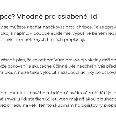
ipce? Vhodné pro oslabené lidi
 se můžete nechat naočkovat proti chřipce. Ta se zprav
koj a naplno, v podobě epidemie, vypukne během ledna
, navíc ho v některých firmách proplácejí.
V zásadě platí, že se odborníkům pro vývoj vakcíny daří o
akže očkování je skutečně účinné. Ale neochrání vás před
ipka. A nelze také vyloučit nežádoucí účinky po očková
e pro imunitu zdravého mladého člověka včetně dětí je le
smysl u lidí starších 65 let, kteří mají nějakou dlouhod
z ohledu na věk. Těmto skupinám ho pojišťovny proplác