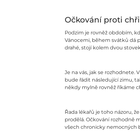
Očkování proti chř
Podzim je rovněž obdobím, kdy
Vánocemi, během svátků dá po
drahé, stojí kolem dvou stovek
Je na vás, jak se rozhodnete. 
bude řádit následující zimu, t
někdy mylně rovněž říkáme chř
Řada lékařů je toho názoru, ž
prodělá. Očkování rozhodně má 
všech chronicky nemocných be