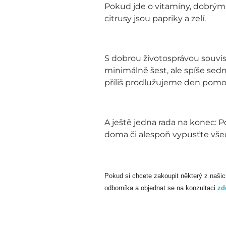
Pokud jde o vitamíny, dobrým 
citrusy jsou papriky a zelí.
S dobrou životosprávou souvis
minimálně šest, ale spíše sed
příliš prodlužujeme den pomoc
A ještě jedna rada na konec: 
doma či alespoň vypusťte všech
Pokud si chcete zakoupit některý z našic
odborníka a objednat se na konzultaci
zd