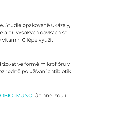
vně. Studie opakovaně ukázaly,
ě a při vysokých dávkách se
 vitamin C lépe využit.
ržovat ve formě mikroflóru v
ozhodně po užívání antibiotik.
OBIO IMUNO
. Účinné jsou i