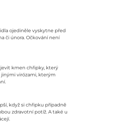
idla ojediněle vyskytne před
 či února. Očkování není
bjevit kmen chřipky, který
 jinými virózami, kterým
ní.
pší, když si chřipku případně
obou zdravotní potíž. A také u
ejí.