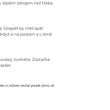
o, lepším zdrojem než třeba
. Dospělí by měli spát
když si na podzim a v zimě
oušejí, zvolněte. Zůstaňte
ležet.
ebo si můžete nechat poradit přímo od