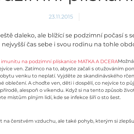
23.11.2015
eště daleko, ale blížící se podzimní počasí s s
 nejvyšší čas sebe i svou rodinu na tohle obdo
Možná 
ejvíce ven. Zatímco na to, abyste začali s otužováním po
obytu venku to neplatí. Vyjděte ze skandinávského rčen
é oblečení. A choďte ven, děti i dospělí, co nejvíce to p
přírodě, alespoň o víkendu. Když si na tento způsob živ
 místům plným lidí, kde se infekce šíří o sto šest.
 na čerstvém vzduchu, ale také pohyb, kterým si zlepšu