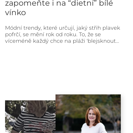
zapomeňte i na “dietní” bílé
vínko
Módní trendy, které určují, jaký střih plavek
pofrčí, se mění rok od roku. To, že se
víceméně každý chce na pláži 'blejsknout…