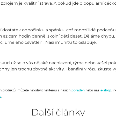
zdrojem je kvalitní strava. A pokud jde o populární céčk
í dostatek odpočinku a spánku, což mnozí lidé podceňují
m až osm hodin denně, školní děti deset. Děláme chybu, 
í umělého osvětlení. Naši imunitu to oslabuje.
Pokud už se o vás nějaké nachlazení, rýma nebo kašel pok
ny jen trochu zbytné aktivity. I banální virózu zkuste vy
h produktů, můžete navštívit některou z našich
poraden
nebo náš
e-shop
, n
e
.
Další články