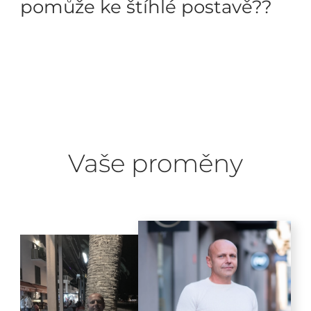
pomůže ke štíhlé postavě??
Vaše proměny