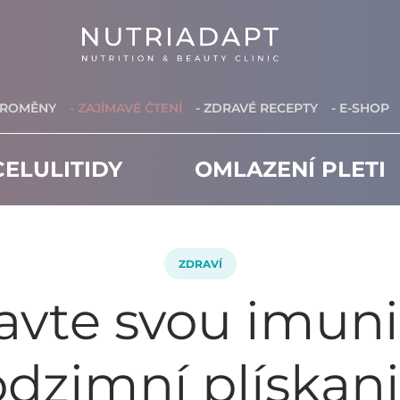
PROMĚNY
- ZAJÍMAVÉ ČTENÍ
- ZDRAVÉ RECEPTY
- E-SHOP
ELULITIDY
OMLAZENÍ PLETI
ZDRAVÍ
avte svou imun
dzimní plískan