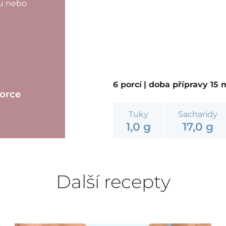
ru nebo
6 porcí
| doba přípravy 15
porce
Tuky
Sacharidy
1,0 g
17,0 g
Další recepty