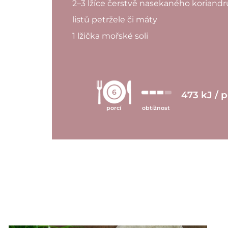
2–3 lžíce čerstvě nasekaného koriand
listů petržele či máty
1 lžička mořské soli
6
473 kJ / 
porcí
obtížnost