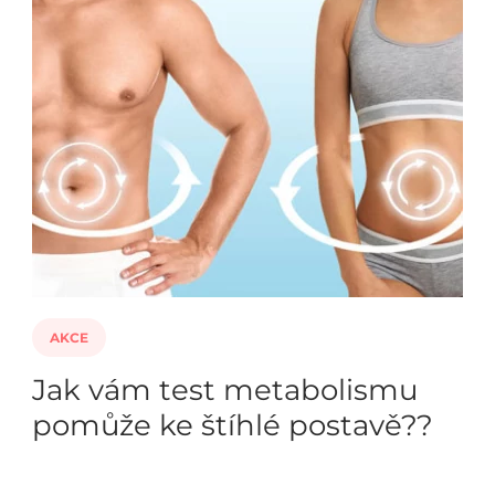
AKCE
Jak vám test metabolismu
pomůže ke štíhlé postavě??