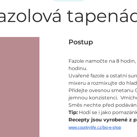
azolová tapená
Postup
Fazole namočte na 8 hodin, 
hodinu.
Uvařené fazole a ostatní s
mixeru a rozmixujte do hlad
Přidejte ovesnou smetanu 
jemnou konzistenci. Vmíche
Směs nechte před podáváním
Tip:
Hodí se i jako pomazánk
Recepty jsou vyrobené z p
www.countrylife.cz/bio-e-shop