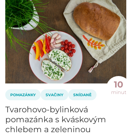
10
minut
POMAZÁNKY
SVAČINY
SNÍDANĚ
Tvarohovo-bylinková
pomazánka s kváskovým
chlebem a zeleninou