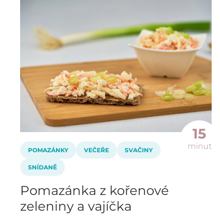
15
minut
POMAZÁNKY
VEČEŘE
SVAČINY
SNÍDANĚ
Pomazánka z kořenové
zeleniny a vajíčka