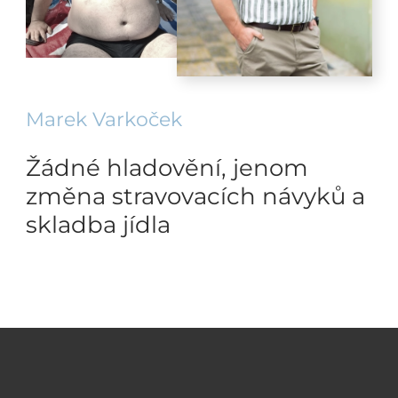
Marek Varkoček
Žádné hladovění, jenom
změna stravovacích návyků a
skladba jídla