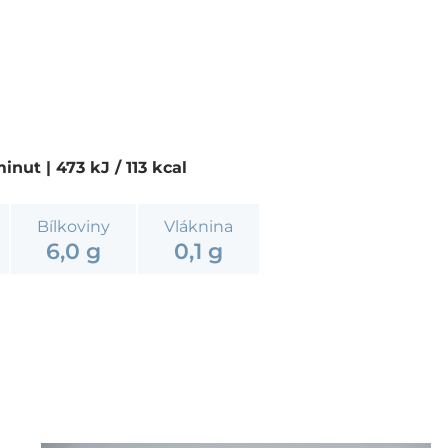
 minut
| 473 kJ / 113 kcal
Bílkoviny
Vláknina
6,0 g
0,1 g