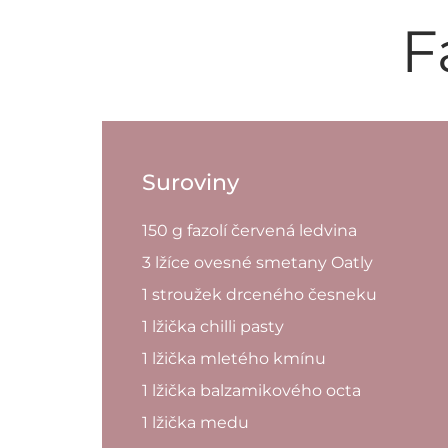
F
Suroviny
150 g fazolí červená ledvina
3 lžíce ovesné smetany Oatly
1 stroužek drceného česneku
1 lžička chilli pasty
1 lžička mletého kmínu
1 lžička balzamikového octa
1 lžička medu