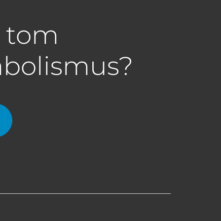
a tom
abolismus?