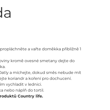
da
propláchněte a vařte doměkka přibližně 1
uroviny kromě ovesné smetany dejte do
ka.
Oatly a míchejte, dokud směs nebude mít
jte koriandr a koření pro dochucení.
 vychladit v lednici.
a nebo náplň do tortil.
roduktů Country life.