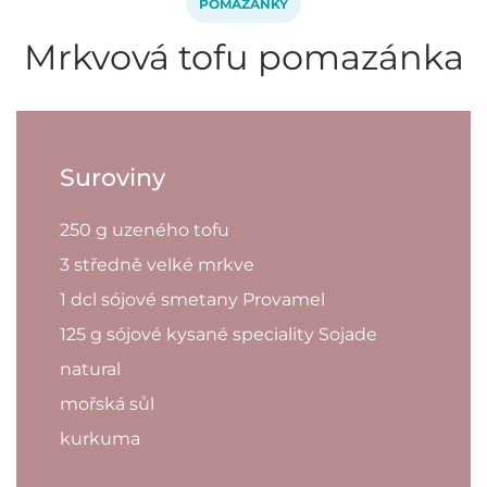
POMAZÁNKY
Mrkvová tofu pomazánka
Suroviny
250 g uzeného tofu
3 středně velké mrkve
1 dcl sójové smetany Provamel
125 g sójové kysané speciality Sojade
natural
mořská sůl
kurkuma