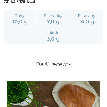
731 kJ / 175 kcal
Tuky
Sacharidy
Bílkoviny
10,0 g
7,0 g
14,0 g
Vláknina
3,0 g
Další recepty