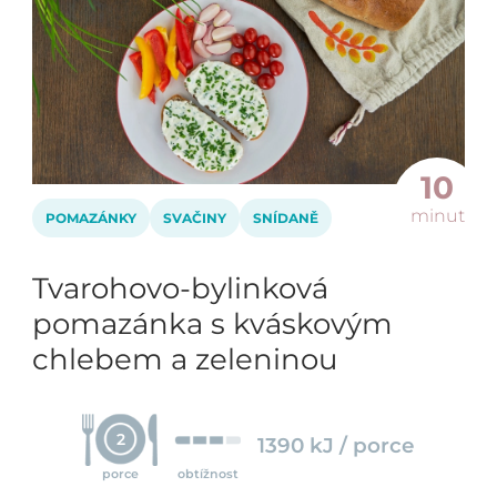
10
minut
POMAZÁNKY
SVAČINY
SNÍDANĚ
Tvarohovo-bylinková
pomazánka s kváskovým
chlebem a zeleninou
2
1390 kJ / porce
porce
obtížnost