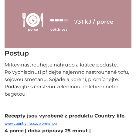
4
731 kJ / porce
porce
obtížnost
Postup
Mrkev nastrouhejte nahrubo a krátce poduste.
Po vychladnutí přidejte najemno nastrouhané tofu,
sójovou smetanu, Sojade a koření, promíchejte.
Podávejte s čerstvou zeleninou, chlebem nebo
bagetou.
Recepty jsou vyrobené z produktu Country life.
www.countrylife.cz/bio-e-shop
4 porce
| doba přípravy 25 minut
|