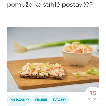
pomůže ke štíhlé postavě??
15
minut
POMAZÁNKY
VEČEŘE
SVAČINY