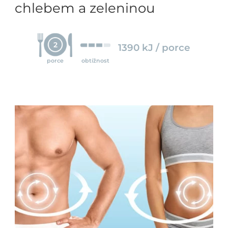
chlebem a zeleninou
2
1390 kJ / porce
porce
obtížnost