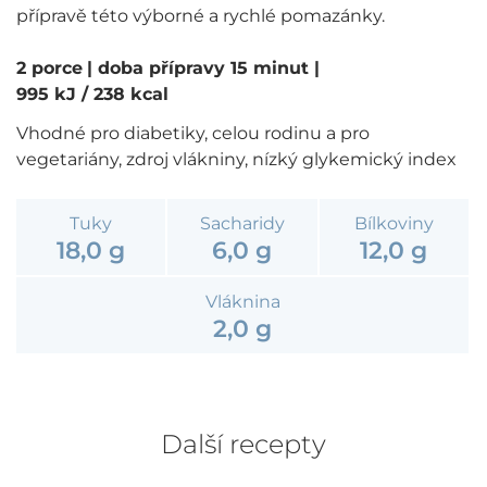
přípravě této výborné a rychlé pomazánky.
2 porce
| doba přípravy 15 minut
|
995 kJ / 238 kcal
Vhodné pro diabetiky, celou rodinu a pro
vegetariány, zdroj vlákniny, nízký glykemický index
Tuky
Sacharidy
Bílkoviny
18,0 g
6,0 g
12,0 g
Vláknina
2,0 g
Další recepty