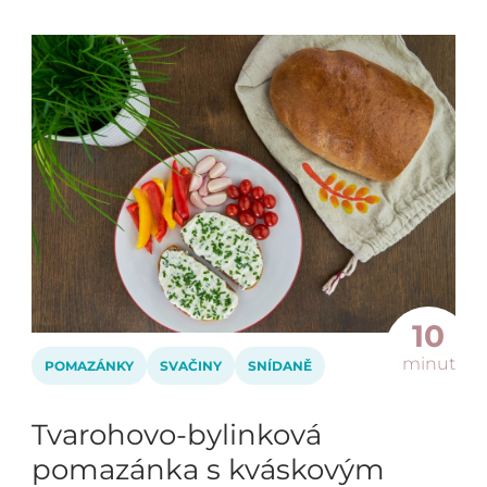
10
minut
POMAZÁNKY
SVAČINY
SNÍDANĚ
Tvarohovo-bylinková
pomazánka s kváskovým