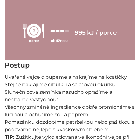
2
995 kJ / porce
porce
obtížnost
Postup
Uvařená vejce oloupeme a nakrájíme na kostičky.
Stejně nakrájíme cibulku a salátovou okurku.
Slunečnicová semínka nasucho opražíme a
necháme vystydnout.
Všechny zmíněné ingredience dobře promícháme s
lučinou a ochutíme solí a pepřem.
Pomazánku dozdobíme petrželkou nebo pažitkou a
podáváme nejlépe s kváskovým chlebem.
TIP:
Zužitkujte vykoledovaná velikonoční vejce při