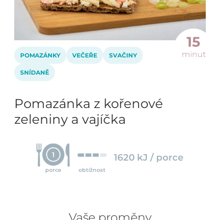
15
minut
POMAZÁNKY
VEČEŘE
SVAČINY
SNÍDANĚ
Pomazánka z kořenové
zeleniny a vajíčka
1
1620 kJ / porce
porce
obtížnost
Vaše proměny