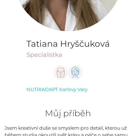
Tatiana Hryščuková
Specialistka
NUTRIADAPT Karlovy Vary
Můj příběh
Jsem kreativní duše se smyslem pro detail, kterou už
během studia okouzlil svět krásy a péče o sebe samu.