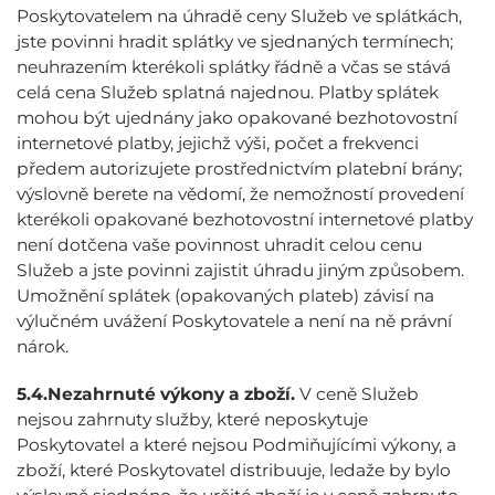
Poskytovatelem na úhradě ceny Služeb ve splátkách,
jste povinni hradit splátky ve sjednaných termínech;
neuhrazením kterékoli splátky řádně a včas se stává
celá cena Služeb splatná najednou. Platby splátek
mohou být ujednány jako opakované bezhotovostní
internetové platby, jejichž výši, počet a frekvenci
předem autorizujete prostřednictvím platební brány;
výslovně berete na vědomí, že nemožností provedení
kterékoli opakované bezhotovostní internetové platby
není dotčena vaše povinnost uhradit celou cenu
Služeb a jste povinni zajistit úhradu jiným způsobem.
Umožnění splátek (opakovaných plateb) závisí na
výlučném uvážení Poskytovatele a není na ně právní
nárok.
5.4.
Nezahrnuté výkony a zboží.
V ceně Služeb
nejsou zahrnuty služby, které neposkytuje
Poskytovatel a které nejsou Podmiňujícími výkony, a
zboží, které Poskytovatel distribuuje, ledaže by bylo