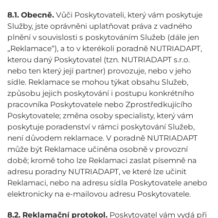
8.1.
Obecně.
Vůči Poskytovateli, který vám poskytuje
Služby, jste oprávněni uplatňovat práva z vadného
plnění v souvislosti s poskytováním Služeb (dále jen
„Reklamace“), a to v kterékoli poradně NUTRIADAPT,
kterou daný Poskytovatel (tzn. NUTRIADAPT s.r.o.
nebo ten který její partner) provozuje, nebo v jeho
sídle. Reklamace se mohou týkat obsahu Služeb,
způsobu jejich poskytování i postupu konkrétního
pracovníka Poskytovatele nebo Zprostředkujícího
Poskytovatele; změna osoby specialisty, který vám
poskytuje poradenství v rámci poskytování Služeb,
není důvodem reklamace. V poradně NUTRIADAPT
může být Reklamace učiněna osobně v provozní
době; kromě toho lze Reklamaci zaslat písemně na
adresu poradny NUTRIADAPT, ve které lze učinit
Reklamaci, nebo na adresu sídla Poskytovatele anebo
elektronicky na e-mailovou adresu Poskytovatele.
8.2.
Reklamační protokol.
Poskytovatel vám vydá při