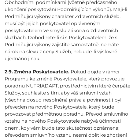
Obchodními podmínkami (včetně předčasného
ukončení poskytování Podmiňujících výkonů). Mají-li
Podmiňující výkony charakter Zdravotních služeb,
musí být jejich poskytovatel oprávněným
poskytovatelem ve smyslu Zákona o zdravotních
službách. Dohodnete-li si s Poskytovatelem, že si
Podmiňující výkony zajistíte samostatně, nemáte
nárok na slevu z ceny Služeb, nebude-li výslovně
ujednáno jinak.
2.9.
Změna Poskytovatele.
Pokud dojde v rámci
Programu ke změně Poskytovatele, který provozuje
poradnu NUTRIADAPT, prostřednictvím které čerpáte
Služby, souhlasíte s tím, aby váš smluvní vztah
(všechna dosud nesplněná práva a povinnosti) byl
převeden na nového Poskytovatele, který bude
provozovat předmětnou poradnu. Převod smluvního
vztahu na nového Poskytovatele nabývá účinnosti
dnem, kdy vám bude tato skutečnost oznámena;
převodem smluvního vztahu nesmí dojít ke zhoršení