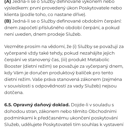
(A)
Jedná-li se o Služby definované výkonem nebo
výsledkem: první provedený úkon Poskytovatele nebo
klienta (podle toho, co nastane dříve).
(B)
Jedná-li se o Služby definované obdobím čerpání:
dnem započetí příslušného období čerpání, a pokud
není uveden, dnem prodeje Služeb.
Vezměte prosím na vědomí, že (i) Služby se považují za
vyčerpané vždy také tehdy, pokud nezahájíte jejich
čerpání ve stanovený čas, (iii) produkt Metabolic
Booster (dietní režim) se považuje za vyčerpaný dnem,
kdy Vám je doručen produktový balíček pro tento
dietní režim. Vaše práva stanovená zákonem (zejména
v souvislosti s odpovědností za vady Služeb) nejsou
dotčena.
6.5.
Opravný daňový doklad.
Dojde-li v souladu s
dohodou stran, zákonem nebo těmito Obchodními
podmínkami k předčasnému ukončení poskytování
Služeb, udělujete Poskytovateli tím souhlas k vystavení