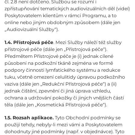
čl. 2.8 není dotčeno. Službou se rozumí i
zpřístupňování tematických audiovizuálních děl (videí)
Poskytovatelem klientům v rámci Programu, a to
online nebo jiným obdobným způsobem (dále jen
„Audiovizuální Služby“).
1.4.
Přístrojová péče
. Mezi Služby náleží též služby
přístrojové péče (dále jen „Přístrojová péče“).
Předmětem Přístrojové péče je (i) jednak cílené
působení na podkožní tkáně zejména ve formě
podpory činnosti lymfatického systému a redukce
tuku, včetně omezení celulitidy úpravou podkožního
vaziva (dále jen „Redukční Přístrojová péče“) a (ii)
jednak čištění, zpevnění či jiná úprava vzhledu,
ochrana a udržování pokožky či jiných vnějších částí
těla (dále jen „Kosmetická Přístrojová péče“).
1.5.
Rozsah aplikace.
Tyto Obchodní podmínky se
použijí tehdy, nebyly-li mezi vámi a Poskytovatelem
dohodnuty jiné podmínky (např. v objednávce). Tyto