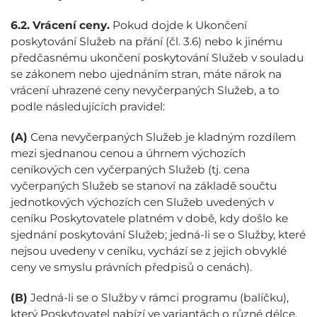
6.2.
Vrácení ceny.
Pokud dojde k Ukončení
poskytování Služeb na přání (čl. 3.6) nebo k jinému
předčasnému ukončení poskytování Služeb v souladu
se zákonem nebo ujednáním stran, máte nárok na
vrácení uhrazené ceny nevyčerpaných Služeb, a to
podle následujících pravidel:
(A)
Cena nevyčerpaných Služeb je kladným rozdílem
mezi sjednanou cenou a úhrnem výchozích
ceníkových cen vyčerpaných Služeb (tj. cena
vyčerpaných Služeb se stanoví na základě součtu
jednotkových výchozích cen Služeb uvedených v
ceníku Poskytovatele platném v době, kdy došlo ke
sjednání poskytování Služeb; jedná-li se o Služby, které
nejsou uvedeny v ceníku, vychází se z jejich obvyklé
ceny ve smyslu právních předpisů o cenách).
(B)
Jedná-li se o Služby v rámci programu (balíčku),
který Poskytovatel nabízí ve variantách o různé délce,