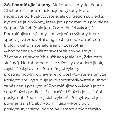
2.8.
Podmiňující úkony.
Službou ve smyslu těchto
Obchodních podmínek nejsou výkony, které
nečerpáte od Poskytovatele, ale od třetích subjektů,
byť může jít o výkony, které jsou podmínkou pro řádné
čerpání Služeb (dále jen „Podmiňující výkony“).
Podmiňujícími výkony jsou zejména výkony, které
spočívají ve zdravotní diagnostice nebo odběrech
biologického materiálu a jejich zdravotním
vyhodnocení, a další zdravotní služby ve smyslu
Zákona o zdravotních službách (dále jen „Zdravotní
služby“). Nedohodnete-li se s Poskytovatelem jinak,
zajistí Poskytovatel Podmiňující výkony
prostřednictvím oprávněného poskytovatele s tím, že
Poskytovatel vystupuje jako zprostředkovatel a uhradí
za vás cenu poskytnutí Podmiňujících výkonů (a to z
ceny Služeb podle čl. 5); součástí Služeb je zajištění
poskytnutí Podmiňujících výkonů. Poskytovatel je
povinen zajistit, aby Podmiňující výkony byly
poskytnuty v rámci podmínek stanovených těmito