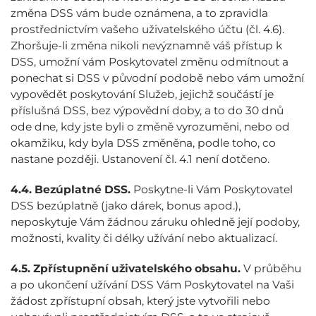
změna DSS vám bude oznámena, a to zpravidla
prostřednictvím vašeho uživatelského účtu (čl. 4.6).
Zhoršuje-li změna nikoli nevýznamně váš přístup k
DSS, umožní vám Poskytovatel změnu odmítnout a
ponechat si DSS v původní podobě nebo vám umožní
vypovědět poskytování Služeb, jejichž součástí je
příslušná DSS, bez výpovědní doby, a to do 30 dnů
ode dne, kdy jste byli o změně vyrozuměni, nebo od
okamžiku, kdy byla DSS změněna, podle toho, co
nastane později. Ustanovení čl. 4.1 není dotčeno.
4.4.
Bezúplatné DSS.
Poskytne-li Vám Poskytovatel
DSS bezúplatně (jako dárek, bonus apod.),
neposkytuje Vám žádnou záruku ohledně její podoby,
možnosti, kvality či délky užívání nebo aktualizací.
4.5.
Zpřístupnění uživatelského obsahu.
V průběhu
a po ukončení užívání DSS Vám Poskytovatel na Vaši
žádost zpřístupní obsah, který jste vytvořili nebo