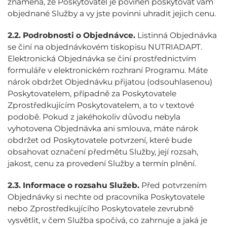
znamená, že Poskytovatel je povinen poskytovat vám
objednané Služby a vy jste povinni uhradit jejich cenu.
2.2.
Podrobnosti o Objednávce.
Listinná Objednávka
se činí na objednávkovém tiskopisu NUTRIADAPT.
Elektronická Objednávka se činí prostřednictvím
formuláře v elektronickém rozhraní Programu. Máte
nárok obdržet Objednávku přijatou (odsouhlasenou)
Poskytovatelem, případně za Poskytovatele
Zprostředkujícím Poskytovatelem, a to v textové
podobě. Pokud z jakéhokoliv důvodu nebyla
vyhotovena Objednávka ani smlouva, máte nárok
obdržet od Poskytovatele potvrzení, které bude
obsahovat označení předmětu Služby, její rozsah,
jakost, cenu za provedení Služby a termín plnění.
2.3.
Informace o rozsahu Služeb.
Před potvrzením
Objednávky si nechte od pracovníka Poskytovatele
nebo Zprostředkujícího Poskytovatele zevrubně
vysvětlit, v čem Služba spočívá, co zahrnuje a jaká je