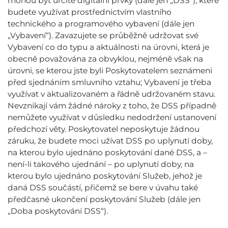
mohou být určité digitální prvky (dále jen „DSS“), které
budete využívat prostřednictvím vlastního
technického a programového vybavení (dále jen
„Vybavení“). Zavazujete se průběžně udržovat své
Vybavení co do typu a aktuálnosti na úrovni, která je
obecně považována za obvyklou, nejméně však na
úrovni, se kterou jste byli Poskytovatelem seznámeni
před sjednáním smluvního vztahu; Vybavení je třeba
využívat v aktualizovaném a řádně udržovaném stavu.
Nevznikají vám žádné nároky z toho, že DSS případně
nemůžete využívat v důsledku nedodržení ustanovení
předchozí věty. Poskytovatel neposkytuje žádnou
záruku, že budete moci užívat DSS po uplynutí doby,
na kterou bylo ujednáno poskytování dané DSS, a –
není-li takového ujednání – po uplynutí doby, na
kterou bylo ujednáno poskytování Služeb, jehož je
daná DSS součástí, přičemž se bere v úvahu také
předčasné ukončení poskytování Služeb (dále jen
„Doba poskytování DSS“).