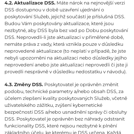
4.2.
Aktualizace DSS.
Máte nárok na nejnovější verzi
DSS dostupnou v době uzavření ujednání o
poskytování Služeb, jejichž součástí je příslušná DSS.
Budou Vám poskytovány aktualizace, které jsou
nezbytné, aby DSS byla bez vad po Dobu poskytování
DSS. Neprovedli-li jste aktualizaci v přiměřené době,
nemáte práva z vady, která vznikla pouze v důsledku
neprovedené aktualizace (to neplatí v případě, že jste
nebyli upozorněni na aktualizaci nebo důsledky jejího
neprovedení anebo jste aktualizaci neprovedli či jste ji
provedli nesprávně v důsledku nedostatku v návodu).
4.3.
Změny DSS.
Poskytovatel je oprávněn změnit
podobu, technické parametry a/nebo obsah DSS, za
účelem zlepšení kvality poskytovaných Služeb, včetně
uživatelského zážitku, zvýšení kybernetické
bezpečnosti DSS a/nebo usnadnění správy či obsluhy
DSS. Poskytovatel je oprávněn bez náhrady odstranit
funkcionality DSS, které nejsou nezbytné k plnění
základního účelu, ke kterému je DSS určena. Každá