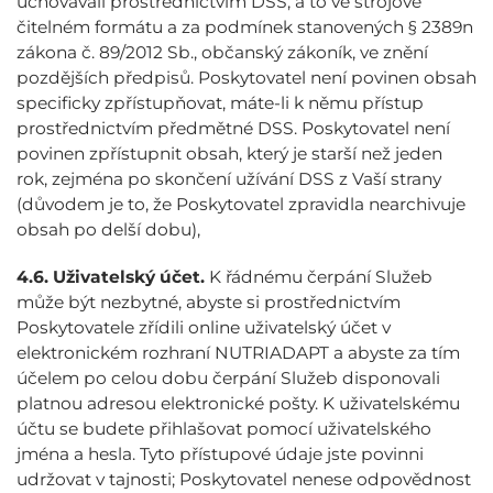
uchovávali prostřednictvím DSS, a to ve strojově
čitelném formátu a za podmínek stanovených § 2389n
zákona č. 89/2012 Sb., občanský zákoník, ve znění
pozdějších předpisů. Poskytovatel není povinen obsah
specificky zpřístupňovat, máte-li k němu přístup
prostřednictvím předmětné DSS. Poskytovatel není
povinen zpřístupnit obsah, který je starší než jeden
rok, zejména po skončení užívání DSS z Vaší strany
(důvodem je to, že Poskytovatel zpravidla nearchivuje
obsah po delší dobu),
4.6.
Uživatelský účet.
K řádnému čerpání Služeb
může být nezbytné, abyste si prostřednictvím
Poskytovatele zřídili online uživatelský účet v
elektronickém rozhraní NUTRIADAPT a abyste za tím
účelem po celou dobu čerpání Služeb disponovali
platnou adresou elektronické pošty. K uživatelskému
účtu se budete přihlašovat pomocí uživatelského
jména a hesla. Tyto přístupové údaje jste povinni
udržovat v tajnosti; Poskytovatel nenese odpovědnost