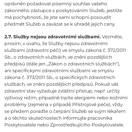
oprávněn požadovat písemný souhlas vašeho
zákonného zástupce s poskytováním Služeb, jestliže
má pochybnosti, že jste sami schopni posoudit
předmět Služeb a zavázat se k úhradě jejich ceny.
2.7.
Služby nejsou zdravotními službami.
Vezměte,
prosím, v úvahu, že Služby nejsou zdravotními
službami (zdravotní péčí) ve smyslu zákona č. 372/2011
Sb., o zdravotních službách, ve znění pozdějších
předpisů (dále jen „Zákon o zdravotních službách“),
ani specifickými zdravotními službami ve smyslu
zákona č. 373/2011 Sb., o specifických zdravotních
službách, ve znění pozdějších předpisů. Pokud váš
zdravotní stav vyžaduje zvláštní přístup, např. určitý
výživový režim, případně trpíte alergiemi nebo kožními
problémy (zejména v případě Přístrojové péče), vždy
se předem poraďte o čerpání Služeb se svým lékařem
a o těchto skutečnostech informujte pracovníka
Poskytovatele nebo Zprostředkujícího Poskytovatele.