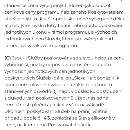
stanoví se cena vyčerpaných Služeb jako součet
ceníkové ceny programu nabízeného Poskytovatelem,
který je nejblíže kratší oproti skutečně vyčerpané délce
Služeb (ve smyslu doby trvání nebo počtu opakování
jednotlivých úkonů v rámci programu), a výchozích
jednotkových cen Služeb, které jste vyčerpali nad
rámec délky takového programu.
(C)
Jsou-li Služby poskytovány se slevou nebo za cenu
výhodnější, než by odpovídala prostému součtu
výchozích jednotkových cen jednotlivých
poskytnutých Služeb (dále jen „Sleva“) a dochází-li k
ukončení smluvního vztahu na základě zákonem
stanovených důvodů (tj. např. v důsledku odstoupení
z důvodu vad poskytovaných Služeb, následné
nemožnosti plnění aj., nikoliv však na základě
Ukončení poskytování Služeb na přání), včetně
případu podle čl. 4.3, zohlední se Sleva alikvotně v
ceně, na kterou má Poskytovatel nárok.