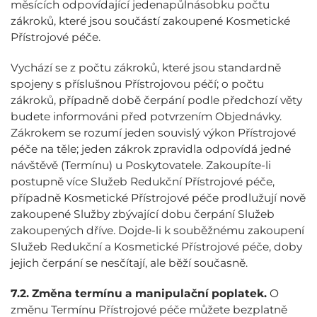
měsících odpovídající jedenapůlnásobku počtu
zákroků, které jsou součástí zakoupené Kosmetické
Přístrojové péče.
Vychází se z počtu zákroků, které jsou standardně
spojeny s příslušnou Přístrojovou péčí; o počtu
zákroků, případně době čerpání podle předchozí věty
budete informováni před potvrzením Objednávky.
Zákrokem se rozumí jeden souvislý výkon Přístrojové
péče na těle; jeden zákrok zpravidla odpovídá jedné
návštěvě (Termínu) u Poskytovatele. Zakoupíte-li
postupně více Služeb Redukční Přístrojové péče,
případně Kosmetické Přístrojové péče prodlužují nově
zakoupené Služby zbývající dobu čerpání Služeb
zakoupených dříve. Dojde-li k souběžnému zakoupení
Služeb Redukční a Kosmetické Přístrojové péče, doby
jejich čerpání se nesčítají, ale běží současně.
7.2.
Změna termínu a manipulační poplatek.
O
změnu Termínu Přístrojové péče můžete bezplatně