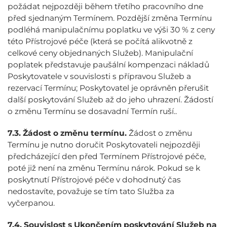
požádat nejpozději během třetího pracovního dne
před sjednaným Termínem. Pozdější změna Termínu
podléhá manipulačnímu poplatku ve výši 30 % z ceny
této Přístrojové péče (která se počítá alikvotně z
celkové ceny objednaných Služeb). Manipulační
poplatek představuje paušální kompenzaci nákladů
Poskytovatele v souvislosti s přípravou Služeb a
rezervací Termínu; Poskytovatel je oprávněn přerušit
další poskytování Služeb až do jeho uhrazení. Žádostí
o změnu Termínu se dosavadní Termín ruší..
7.3.
Žádost o změnu termínu.
Žádost o změnu
Termínu je nutno doručit Poskytovateli nejpozději
předcházející den před Termínem Přístrojové péče,
poté již není na změnu Termínu nárok. Pokud se k
poskytnutí Přístrojové péče v dohodnutý čas
nedostavíte, považuje se tím tato Služba za
vyčerpanou.
7.4.
Souvislost s Ukončením poskytování Služeb na