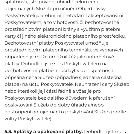
splatnosti, jste povinni uhradit celou cenu
objednaných Služeb při učinění Objednávky
Poskytovateli platebními metodami akceptovanými
Poskytovatelem, a to v hotovosti či bezhotovostně
prostřednictvím platební brány s využitím platební
karty či jiného elektronického platebního prostředku.
Bezhotovostní platby Poskytovatel umožňuje
prostřednictvím platebního terminálu; ve vybraných
případech je může umožnit též jako internetové
platby. Dohodli-li jste se s Poskytovatelem na
bezhotovostní platbě, musí být v den splatnosti
připsána cena Služeb (případně sjednaná částečná
platba) na účtu Poskytovatele. Neuhrazení ceny Služeb
nebo kterékoli její části řádně a včas je pro
Poskytovatele bez dalšího důvodem k přerušení
poskytování Služeb do doby úhrady a/nebo
odstoupení od ujednání o poskytování Služeb (podle
volby Poskytovatele).
5.3.
Splátky a opakované platby.
Dohodli-li jste se s