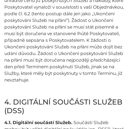
uhradíte cenu již poskytnutých Služeb a náklady, které
Poskytovatel vynaloží v souvislosti s vaší Objednávkou,
podle čl. 6.2 (tento postup dále jen jako „Ukončení
poskytování Služeb na přání“). Žádost o Ukončení
poskytování Služeb na přání se musí stát písemně a
musí být doručena ve stanovené lhůtě Poskytovateli,
případně sepsána s Poskytovatelem. K žádosti o
Ukončení poskytování Služeb na přání může dojít bez
udání důvodu. Žádost o Ukončení poskytování Služeb
na přání musí být doručena nejpozději předcházející
den před Termínem poskytnutí Služeb, jinak se na
Služby, které měly být poskytnuty v tomto Termínu, již
nevztahuje.
4. DIGITÁLNÍ SOUČÁSTI SLUŽEB
(DSS)
4.1.
Digitální součástí Služeb.
Součástí Služeb