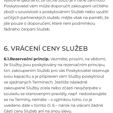
výslovně sjednáno, že určité zboží je v ceně zahrnuto.
Poskytovatel vám může doporučit zakoupení určitého
zboží v souvislosti s poskytováním Služeb nebo využití
určitých partnerských služeb, mějte však na paměti, že
jde pouze o doporučení, které není podmínkou
řádného čerpání Služeb.
6. VRÁCENÍ CENY SLUŽEB
6.1.
Rezervační princip.
Vezměte, prosím, na vědomí,
že Služby jsou poskytovány na rezervačním principu,
tzn. zakoupením Služeb pro vás Poskytovatel rezervuje
svou kapacitu a je připraven vám Služby poskytnout
ve sjednaných Termínech. Jestliže následně
zakoupené Služby zcela nebo zčásti nevyčerpáte v
souladu se stanovenými pravidly, např. nedostavujete
se na Termíny, nemáte – s výjimkou toho, co je
uvedeno dále v tomto čl. 6 – nárok na vrácení žádné
části ceny Služeb ani na jinou slevu.