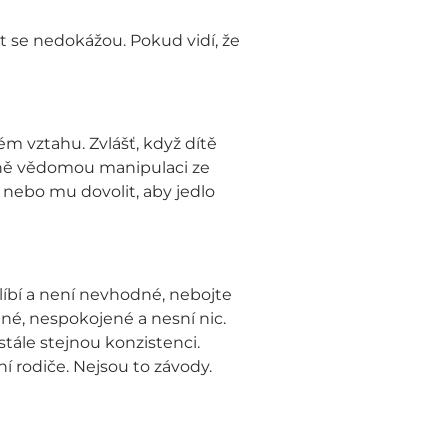
íst se nedokážou. Pokud vidí, že
m vztahu. Zvlášť, když dítě
méně vědomou manipulaci ze
t nebo mu dovolit, aby jedlo
blíbí a není nevhodné, nebojte
né, nespokojené a nesní nic.
stále stejnou konzistenci.
í rodiče. Nejsou to závody.