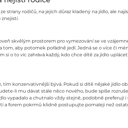
ze strany rodičů, na jejich důraz kladený na jídlo, ale naj
znejistí.
ároveň skvělým prostorem pro vymezování se ve vzájemné
í na tom, aby potomek pořádně jedl. Jedná se o více či 
m si o to víc zahrává každý, kdo chce dítě za jídlo upláce
ě, tím konzervativnější bývá. Pokud si dítě nějaké jídlo o
dete-li mu dávat stále něco nového, bude spíše rozruše
ídlo vypadalo a chutnalo vždy stejně, podobně preferují i 
tí a forem pokrmů klidně postupujte pomaleji než ostatn