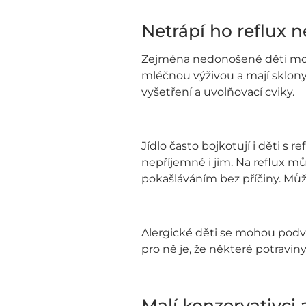
Netrápí ho reflux n
Zejména nedonošené děti moho
mléčnou výživou a mají sklony
vyšetření a uvolňovací cviky.
Jídlo často bojkotují i děti s r
nepříjemné i jim. Na reflux m
pokašláváním bez příčiny. Můž
Alergické děti se mohou podv
pro ně je, že některé potraviny j
Malí konzervativci a