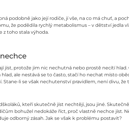
ná podobně jako její rodiče, jí vše, na co má chuť, a pochva
omu, že podědila rychlý metabolismus – v dětství jedla v
e z toho stala výhoda.
 nechce
ají jíst, protože jim nic nechutná nebo prostě necítí hla
 hlad, ale nestává se to často, stačí ho nechat místo obě
í. Stane-li se však nechutenství pravidlem, není divu, že t
dškoláků, kteří skutečně jíst nechtějí, jsou jiné. Skutečn
dičům bohužel nedokáže říct, proč vlastně nechce jíst. N
duje odborný zásah. Jak se však k problému postavit?