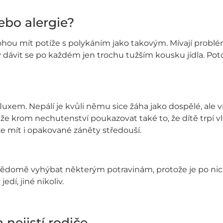
ebo alergie?
u mít potíže s polykáním jako takovým. Mívají problé
 dávit se po každém jen trochu tužším kousku jídla. Po
efluxem. Nepálí je kvůli němu sice žáha jako dospělé, ale v
ůže krom nechutenství poukazovat také to, že dítě trpí 
e mít i opakované záněty středouší.
ědomě vyhýbat některým potravinám, protože je po nich 
edí, jiné nikoliv.
 nejistí rodiče