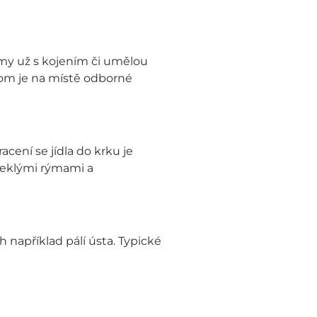
my už s kojením či umělou
tom je na místě odborné
racení se jídla do krku je
vleklými rýmami a
například pálí ústa. Typické