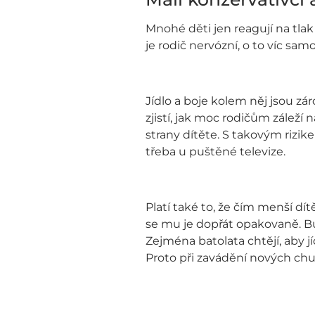
Mnohé děti jen reagují na tlak 
je rodič nervózní, o to víc samo 
Jídlo a boje kolem něj jsou z
zjistí, jak moc rodičům zálež
strany dítěte. S takovým rizike
třeba u puštěné televize.
Platí také to, že čím menší dít
se mu je dopřát opakovaně. Bu
Zejména batolata chtějí, aby j
Proto při zavádění nových chu