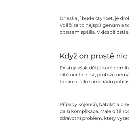
Dneska jí bude čtyřicet, je drob
Vděčí za to nejspíš genům a t
obratem spálila. V dospělosti s
Když on prostě nic
Existují však děti, které odmít
dítě nechce jíst, protože nemá
hodin o jídlo samo rádo přihlás
Případy kojenců, batolat a pře
další komplikace. Malé dítě ro
zdravotní problém, který vyža