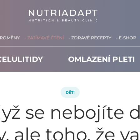
PROMĚNY
- ZAJÍMAVÉ ČTENÍ
- ZDRAVÉ RECEPTY
- E-SHOP
ELULITIDY
OMLAZENÍ PLETI
DĚTI
yž se nebojíte 
, ale toho, že v