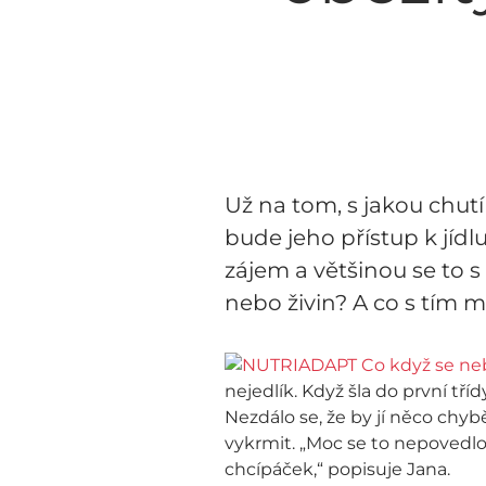
Už na tom, s jakou chut
bude jeho přístup k jídlu
zájem a většinou se to s
nebo živin? A co s tím 
nejedlík. Když šla do první tří
Nezdálo se, že by jí něco chybě
vykrmit. „Moc se to nepovedlo
chcípáček,“ popisuje Jana.