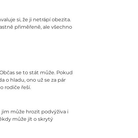
luje si, že ji netrápí obezita.
lastně přiměřeně, ale všechno
d. Občas se to stát může. Pokud
da o hladu, ono už se za pár
o rodiče řeší.
ě jim může hrozit podvýživa i
ěkdy může jít o skrytý