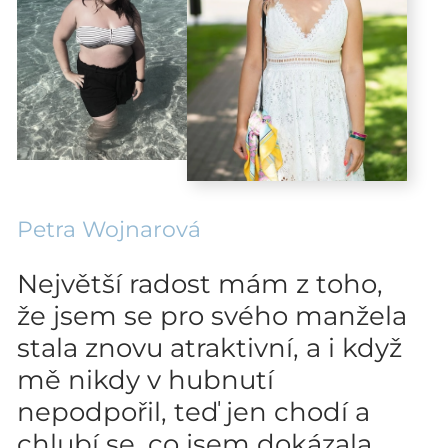
Petra Wojnarová
Největší radost mám z toho,
že jsem se pro svého manžela
stala znovu atraktivní, a i když
mě nikdy v hubnutí
nepodpořil, teď jen chodí a
chlubí se, co jsem dokázala