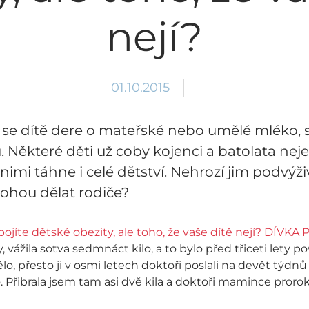
nejí?
01.10.2015
í se dítě dere o mateřské nebo umělé mléko, s
. Některé děti už coby kojenci a batolata nejeví
 nimi táhne i celé dětství. Nehrozí jim podvýž
mohou dělat rodiče?
dy, vážila sotva sedmnáct kilo, a to bylo před třiceti lety
lo, přesto ji v osmi letech doktoři poslali na devět týdnů
. Přibrala jsem tam asi dvě kila a doktoři mamince proro