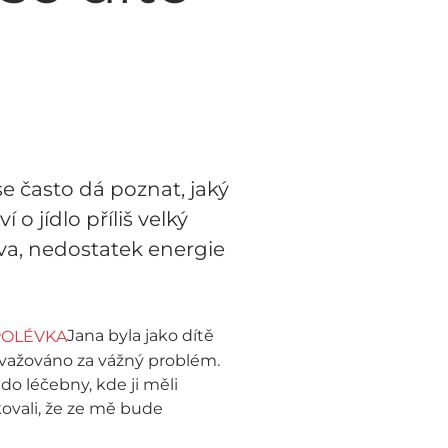
e často dá poznat, jaký
 o jídlo příliš velký
iva, nedostatek energie
Jana byla jako dítě
 považováno za vážný problém.
 do léčebny, kde ji měli
kovali, že ze mě bude