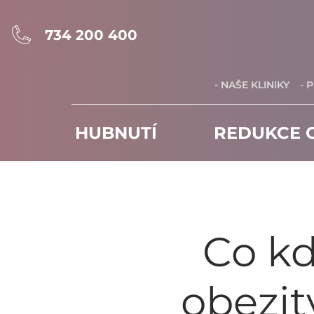
734 200 400
- NAŠE KLINIKY
- 
HUBNUTÍ
REDUKCE C
Co kd
obezity