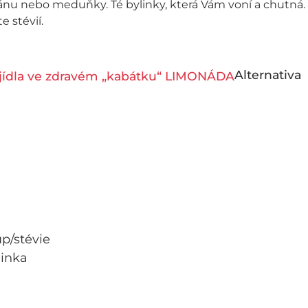
iánu nebo meduňky. Té bylinky, která Vám voní a chutná
e stévií.
Alternativa
up/stévie
linka