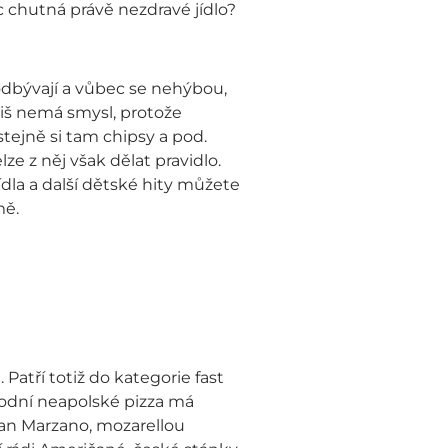
c chutná právě nezdravé jídlo?
k odbývají a vůbec se nehýbou,
íliš nemá smysl, protože
tejně si tam chipsy a pod.
e z něj však dělat pravidlo.
dla a další dětské hity můžete
mě.
 Patří totiž do kategorie fast
ůvodní neapolské pizza má
San Marzano, mozarellou