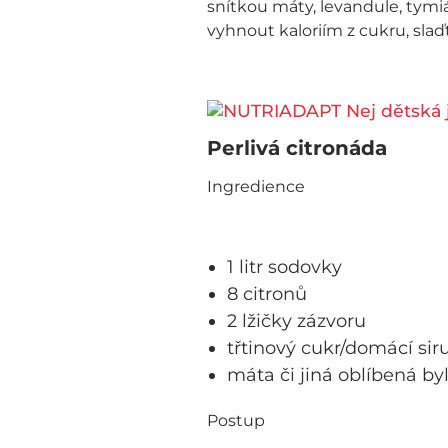
snítkou máty, levandule, tym
vyhnout kaloriím z cukru, slaďt
Perlivá citronáda
Ingredience
1 litr sodovky
8 citronů
2 lžičky zázvoru
třtinový cukr/domácí sir
máta či jiná oblíbená by
Postup