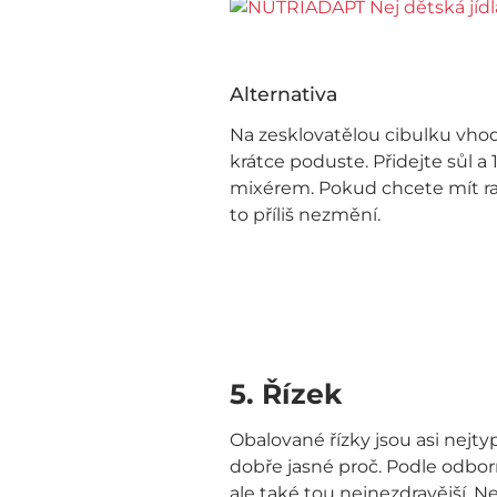
Alternativa
Na zesklovatělou cibulku vho
krátce poduste. Přidejte sůl a
mixérem. Pokud chcete mít raj
to příliš nezmění.
5. Řízek
Obalované řízky jsou asi nejt
dobře jasné proč. Podle odbor
ale také tou nejnezdravější. Ne