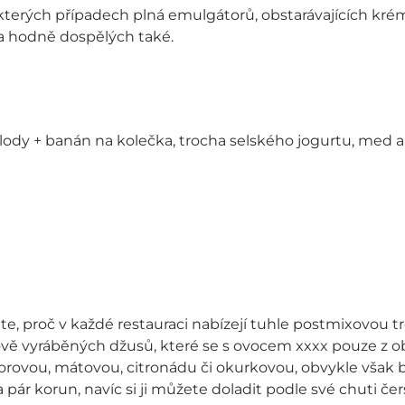
některých případech plná emulgátorů, obstarávajících k
í a hodně dospělých také.
ody + banán na kolečka, trocha selského jogurtu, med 
íkáte, proč v každé restauraci nabízejí tuhle postmixovou
ě vyráběných džusů, které se s ovocem xxxx pouze z oba
orovou, mátovou, citronádu či okurkovou, obvykle však bý
pár korun, navíc si ji můžete doladit podle své chuti če