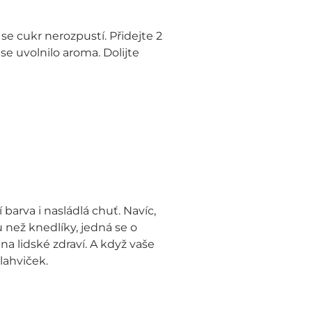
se cukr nerozpustí. Přidejte 2
se uvolnilo aroma. Dolijte
 barva i nasládlá chuť. Navíc,
u než knedlíky, jedná se o
a lidské zdraví. A když vaše
lahviček.