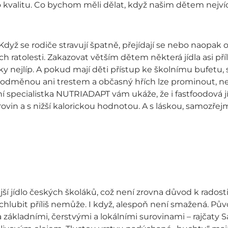
o kvalitu. Co bychom měli dělat, když našim dětem nejví
. Když se rodiče stravují špatně, přejídají se nebo naopa
ch ratolesti. Zakazovat větším dětem některá jídla asi př
 nejlíp. A pokud mají děti přístup ke školnímu bufetu, s
 odměnou ani trestem a občasný hřích lze prominout, nelz
í specialistka NUTRIADAPT vám ukáže, že i fastfoodová jí
urovin a s nižší kalorickou hodnotou. A s láskou, samozřej
ší jídlo českých školáků, což není zrovna důvod k radosti.
 chlubit příliš nemůže. I když, alespoň není smažená. P
 základními, čerstvými a lokálními surovinami – rajčaty 