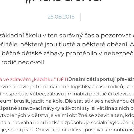
25.08.2015
základní školu v ten správný čas a pozorovat 
i těle, některé jsou tlusté a některé obézní. 
 z běžné dětské zábavy proměnilo v nebezpeč
odič nedovolí.
Dnešní děti sportují převáž
evné a navíc je třeba náročné logistiky a času rodičů, kte
 nesportuje vůbec, zábavu jim nabízí počítač či televize.
umí bruslit, jezdit na kole. Dle statistik se s nadváhou 
 špatné stravovací návyky a životní styl si většina z nich 
vořených v dětství je velmi obtížné se zbavit a ten, kdo 
a a nadváha není hezká a způsobuje sociální vyloučení, v
e, shání práci. Obezita není zdravá, přispívá k mnoha c