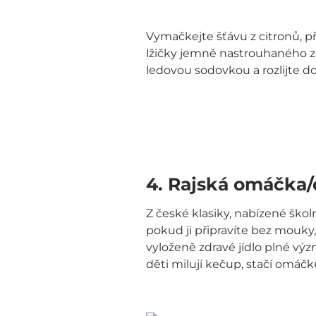
Vymačkejte šťávu z citronů, př
lžičky jemně nastrouhaného záz
ledovou sodovkou a rozlijte do 
4. Rajská omáčka
Z české klasiky, nabízené školn
pokud ji připravíte bez mouky,
vyloženě zdravé jídlo plné vý
děti milují kečup, stačí omáčku