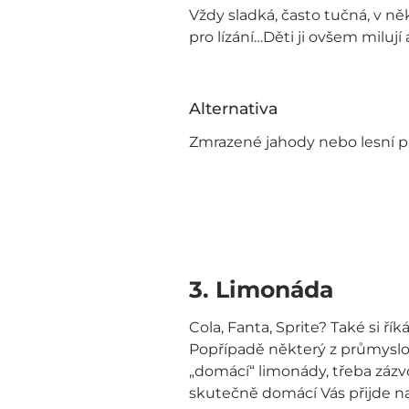
Vždy sladká, často tučná, v 
pro lízání…Děti ji ovšem miluj
Alternativa
Zmrazené jahody nebo lesní pl
3.
Limonáda
Cola, Fanta, Sprite? Také si ř
Popřípadě některý z průmyslov
„domácí“ limonády, třeba zázv
skutečně domácí Vás přijde na 