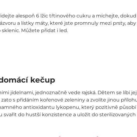
idejte alespoň 6 lžic třtinového cukru a míchejte, dokud 
voru a lístky máty, které jste promnuly mezi prsty, aby 
sklenic. Můžete přidat i led.
/domácí kečup
ími jídelnami, jednoznačně vede rajská. Dětem se líbí její
 zato s přidáním kořenové zeleniny a zvolíte jinou příloh
znamného antioxidantu lykopenu, který pozitivně působí n
 svařit do hustší konzistence a uložit do sterilizovaných 