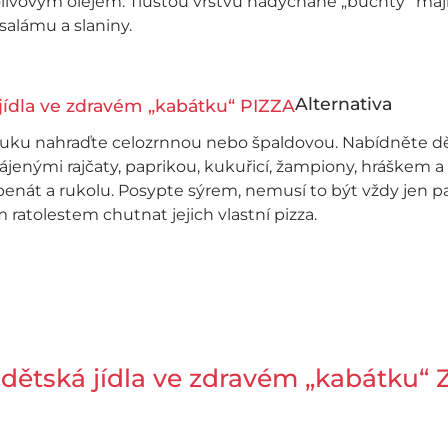
olivovým olejem. Tlustou vrstvu nadýchané „buchty“ maj
salámu a slaniny.
Alternativa
ku nahraďte celozrnnou nebo špaldovou. Nabídněte dětem
rájenými rajčaty, paprikou, kukuřicí, žampiony, hráškem 
špenát a rukolu. Posypte sýrem, nemusí to být vždy jen
 ratolestem chutnat jejich vlastní pizza.