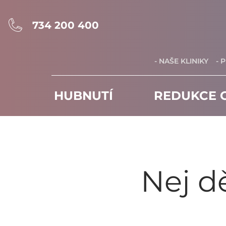
734 200 400
- NAŠE KLINIKY
- 
HUBNUTÍ
REDUKCE C
Nej d