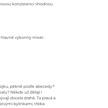
rémovou konzistenci vhodnou
a hlavně výkonný mixér.
 trojku, pěkně podle abecedy?
lu? Někde už dělají i
vají docela drahé. Ta pravá a
rstvými bylinkami, třeba