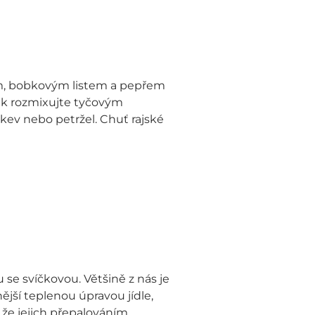
ím, bobkovým listem a pepřem
pak rozmixujte tyčovým
kev nebo petržel. Chuť rajské
se svíčkovou. Většině z nás je
jší teplenou úpravou jídle,
, že jejich přepalováním