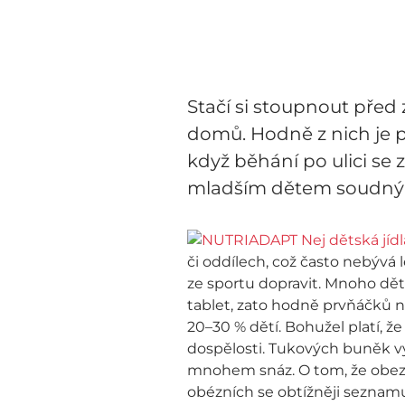
Stačí si stoupnout před 
domů. Hodně z nich je př
když běhání po ulici se
mladším dětem soudný r
či oddílech, což často nebývá l
ze sportu dopravit. Mnoho dětí
tablet, zato hodně prvňáčků ne
20–30 % dětí. Bohužel platí, že
dospělosti. Tukových buněk vyt
mnohem snáz. O tom, že obezit
obézních se obtížněji seznamuj