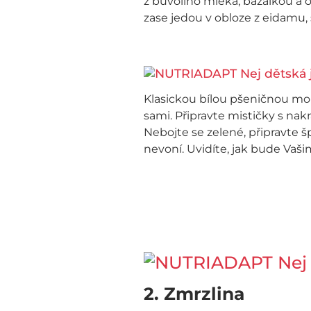
z buvolího mléka, bazalkou a 
zase jedou v obloze z eidamu, 
Klasickou bílou pšeničnou mou
sami. Připravte mističky s nak
Nebojte se zelené, připravte 
nevoní. Uvidíte, jak bude Vašim
2. Zmrzlina