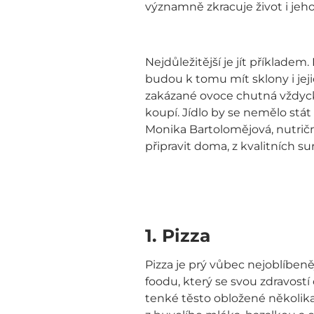
významně zkracuje život i jeh
Nejdůležitější je jít příkladem
budou k tomu mít sklony i jeji
zakázané ovoce chutná vždycky
koupí. Jídlo by se nemělo stát
Monika Bartolomějová, nutričn
připravit doma, z kvalitních s
1.
Pizza
Pizza je prý vůbec nejoblíbeněj
foodu, který se svou zdravostí
tenké těsto obložené několika