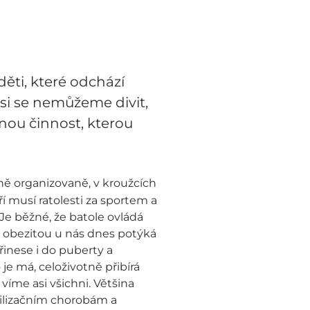
děti, které odchází
Asi se nemůžeme divit,
nou činnost, kterou
ně organizovaně, v kroužcích
ří musí ratolesti za sportem a
 Je běžné, že batole ovládá
či obezitou u nás dnes potýká
přinese i do puberty a
je má, celoživotně přibírá
íme asi všichni. Většina
ivilizačním chorobám a