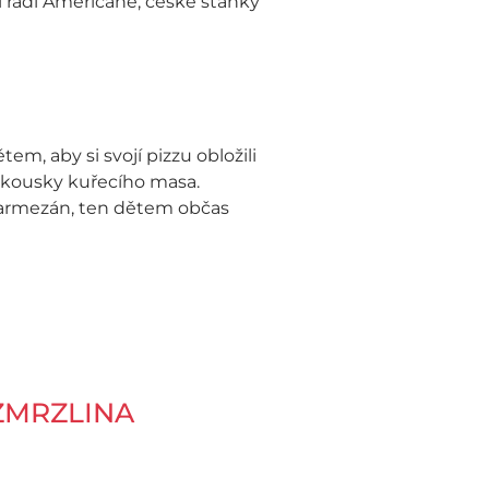
í rádi Američané, české stánky
, aby si svojí pizzu obložili
a kousky kuřecího masa.
 parmezán, ten dětem občas