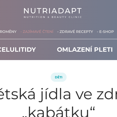
PROMĚNY
- ZAJÍMAVÉ ČTENÍ
- ZDRAVÉ RECEPTY
- E-SHOP
ELULITIDY
OMLAZENÍ PLETI
DĚTI
ětská jídla ve z
„kabátku“