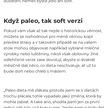
důslední, neměli byste jídlo ani solit.
Když paleo, tak soft verzi
Pokud vám však až tak nejde o historickou věrnost,
můžete se rozhodnout pro méně věrnou kopii
pravěké stravy a v takovém případě se na vašem
stole mohou objevovat například vybrané mléčné
výrobky nebo luštěniny, nikoli však obiloviny. Jiné
odlehčené verze zase dovolují, abyste si dvakrát
měsíčně dali něco, co dieta neschvaluje, ať už to
bude dort nebo chléb s máslem.
„Paleo dieta mě zlákala, protože jsem se v dietách
trochu plácala, tohle vypadalo jako změna, která by
mohla zabrat. A také ano, shodila jsem jen za první
měsíc pět kilo, což bylo super. Jenže jsem si bohužel