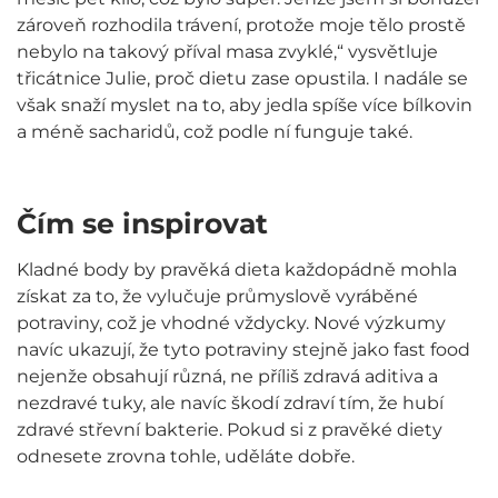
zároveň rozhodila trávení, protože moje tělo prostě
nebylo na takový příval masa zvyklé,“ vysvětluje
třicátnice Julie, proč dietu zase opustila. I nadále se
však snaží myslet na to, aby jedla spíše více bílkovin
a méně sacharidů, což podle ní funguje také.
Čím se inspirovat
Kladné body by pravěká dieta každopádně mohla
získat za to, že vylučuje průmyslově vyráběné
potraviny, což je vhodné vždycky. Nové výzkumy
navíc ukazují, že tyto potraviny stejně jako fast food
nejenže obsahují různá, ne příliš zdravá aditiva a
nezdravé tuky, ale navíc škodí zdraví tím, že hubí
zdravé střevní bakterie. Pokud si z pravěké diety
odnesete zrovna tohle, uděláte dobře.