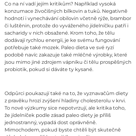
Co na ní vadí jejím kritikům? Například vysoká
konzumace živočišných bílkovin a tuků. Negativně
hodnotí i vynechávání obilovin včetně rýže, brambor
či luštěnin, protože do vyváženého jídelníčku patří i
sacharidy v nich obsažené. Krom toho, že tělu
dodávají rychlou energii, je ke svému fungování
potřebuje také mozek. Paleo dieta ve své ryzí
podobě navíc zakazuje také mléčné výrobky, které
jsou mimo jiné zdrojem vápníku či tělu prospěšných
probiotik, pokud si dáváte ty kysané.
Odpůrci poukazují také na to, že vyznavačům diety
z pravěku hrozí zvýšení hladiny cholesterolu v krvi.
To nové výzkumy sice nepotvrzují, ale kritika toho,
že jídelníček podle zásad paleo diety je příliš
jednostranný, vypadá dost oprávněně.
Mimochodem, pokud byste chtěli být skutečně