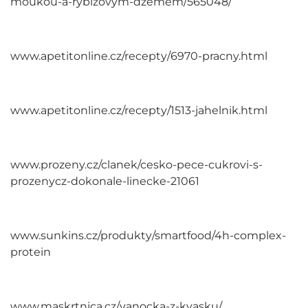
moukou-a-rybizovym-dzemem/565048/
www.apetitonline.cz/recepty/6970-pracny.html
www.apetitonline.cz/recepty/1513-jahelnik.html
www.prozeny.cz/clanek/cesko-pece-cukrovi-s-
prozenycz-dokonale-linecke-21061
www.sunkins.cz/produkty/smartfood/4h-complex-
protein
www.maskrtnica.cz/vanocka-z-kvasku/