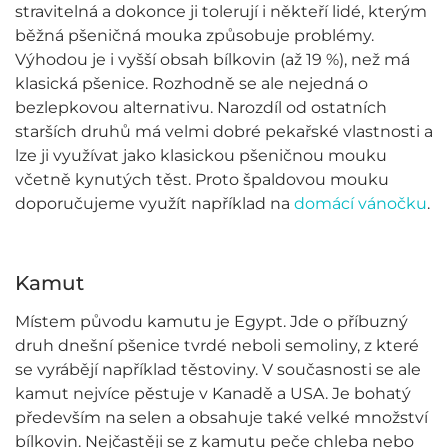
stravitelná a dokonce ji tolerují i někteří lidé, kterým
běžná pšeničná mouka způsobuje problémy.
Výhodou je i vyšší obsah bílkovin (až 19 %), než má
klasická pšenice. Rozhodně se ale nejedná o
bezlepkovou alternativu. Narozdíl od ostatních
starších druhů má velmi dobré pekařské vlastnosti a
lze ji využívat jako klasickou pšeničnou mouku
včetně kynutých těst. Proto špaldovou mouku
doporučujeme využít například na
domácí vánočku
.
Kamut
Místem původu kamutu je Egypt. Jde o příbuzný
druh dnešní pšenice tvrdé neboli semoliny, z které
se vyrábějí například těstoviny. V současnosti se ale
kamut nejvíce pěstuje v Kanadě a USA. Je bohatý
především na selen a obsahuje také velké množství
bílkovin. Nejčastěji se z kamutu peče chleba nebo