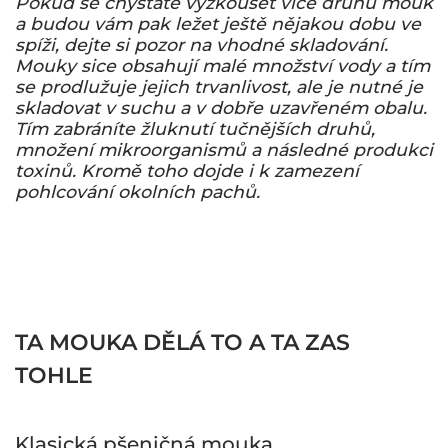
Pokud se chystáte vyzkoušet více druhů mouk
a budou vám pak ležet ještě nějakou dobu ve
spíži, dejte si pozor na vhodné skladování.
Mouky sice obsahují malé množství vody a tím
se prodlužuje jejich trvanlivost, ale je nutné je
skladovat v suchu a v dobře uzavřeném obalu.
Tím zabráníte žluknutí tučnějších druhů,
množení mikroorganismů a následné produkci
toxinů. Kromě toho dojde i k zamezení
pohlcování okolních pachů.
TA MOUKA DĚLÁ TO A TA ZAS
TOHLE
Klasická pšeničná mouka