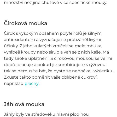
množství než jiné chuťově více specifické mouky.
Čiroková mouka
Čirok s vysokým obsahem polyfenolů je silným
antioxidantem a vyznačuje se protizánětlivými
účinky. Z jeho kulatých zrníček se mele mouka,
vyrábějí kroupy nebo sirup a vaří se z nich kaše. Má
tedy široké uplatnění. S čirokovou moukou se velmi
dobře pracuje a pokud ji zkombinujete s rýžovou,
tak se nemusíte bát, že byste se nedočkali výsledku.
Zkuste takto obměnit vaše oblíbené cukroví,
například
pracny
.
Jáhlová mouka
Jáhly byly ve středověku hlavní plodinou