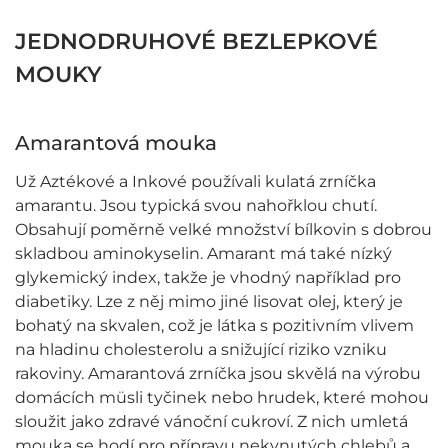
JEDNODRUHOVÉ BEZLEPKOVÉ
MOUKY
Amarantová mouka
Už Aztékové a Inkové používali kulatá zrníčka
amarantu. Jsou typická svou nahořklou chutí.
Obsahují poměrně velké množství bílkovin s dobrou
skladbou aminokyselin. Amarant má také nízký
glykemický index, takže je vhodný například pro
diabetiky. Lze z něj mimo jiné lisovat olej, který je
bohatý na skvalen, což je látka s pozitivním vlivem
na hladinu cholesterolu a snižující riziko vzniku
rakoviny. Amarantová zrníčka jsou skvělá na výrobu
domácích müsli tyčinek nebo hrudek, které mohou
sloužit jako zdravé vánoční cukroví. Z nich umletá
mouka se hodí pro přípravu nekynutých chlebů a