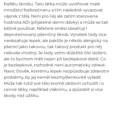
fosfátu škrobu. Tato látka může uvolňovat malé
množství fosforečnanu a tím následně vyvazovat
vápník z těla. Není pro něj ale zatím stanovena
hodnota ADI (přijatelné denní dávky) a může se tak
běžně používat. Některé směsi obsahují i
deproteinovaný pšeničný škrob. Výrobek tedy sice
neobsahuje lepek, ale pakliže je někdo alergický na
pšenici jako takovou, tak takový produkt pro něj
nebude vhodný. Je tedy velmi důležité číst složení,
ale to bychom měli nejen při bezlepkové dietě. Co
je bezlepkové, rozhodně není automaticky zdravé.
Navíc člověk, kterému lepek nezpůsobuje zdravotní
problémy, by jej neměl bezmyšlenkovitě vyřadit.
Může tak totiž své tělo kromě obilovin ochudit i o
cenné látky, například vlákninu, a způsobit si více
škody než užitku.