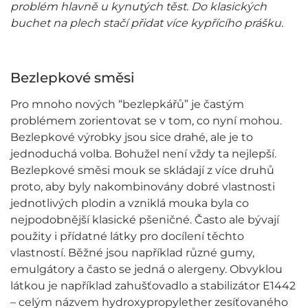
problém hlavně u kynutých těst. Do klasických
buchet na plech stačí přidat více kypřícího prášku.
Bezlepkové směsi
Pro mnoho nových “bezlepkářů” je častým
problémem zorientovat se v tom, co nyní mohou.
Bezlepkové výrobky jsou sice drahé, ale je to
jednoduchá volba. Bohužel není vždy ta nejlepší.
Bezlepkové směsi mouk se skládají z více druhů
proto, aby byly nakombinovány dobré vlastnosti
jednotlivých plodin a vzniklá mouka byla co
nejpodobnější klasické pšeničné. Často ale bývají
použity i přídatné látky pro docílení těchto
vlastností. Běžné jsou například různé gumy,
emulgátory a často se jedná o alergeny. Obvyklou
látkou je například zahušťovadlo a stabilizátor E1442
– celým názvem hydroxypropylether zesíťovaného