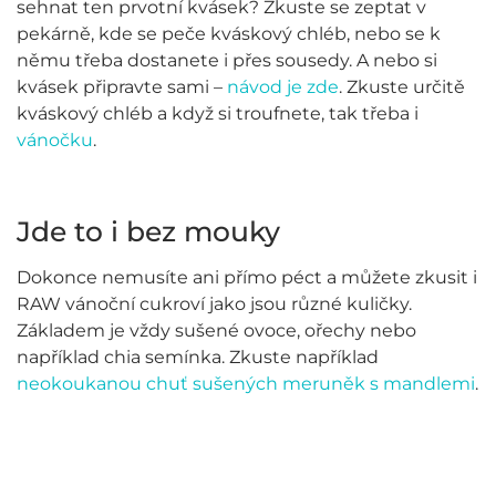
sehnat ten prvotní kvásek? Zkuste se zeptat v
pekárně, kde se peče kváskový chléb, nebo se k
němu třeba dostanete i přes sousedy. A nebo si
kvásek připravte sami –
návod je zde
. Zkuste určitě
kváskový chléb a když si troufnete, tak třeba i
vánočku
.
Jde to i bez mouky
Dokonce nemusíte ani přímo péct a můžete zkusit i
RAW vánoční cukroví jako jsou různé kuličky.
Základem je vždy sušené ovoce, ořechy nebo
například chia semínka. Zkuste například
neokoukanou chuť sušených meruněk s mandlem
i
.