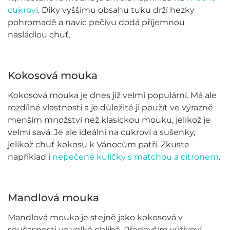
cukroví
. Díky vyššímu obsahu tuku drží hezky
pohromadě a navíc pečivu dodá příjemnou
nasládlou chuť.
Kokosová mouka
Kokosová mouka je dnes již velmi populární. Má ale
rozdílné vlastnosti a je důležité ji použít ve výrazně
menším množství než klasickou mouku, jelikož je
velmi savá. Je ale ideální na cukroví a sušenky,
jelikož chuť kokosu k Vánocům patří. Zkuste
například i
nepečené kuličky s matchou a citronem
.
Mandlová mouka
Mandlová mouka je stejně jako kokosová v
současnosti ve velké oblibě. Především výživoví