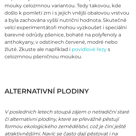
mouky celozrnnou variantou. Tedy takovou, kde
došlo k pomletí zrn i s jejich vnější obalovou vrstvou
a byla zachována vyšší nutriční hodnota. Skutečně
velcí experimentátoři mohou vyzkoušet i speciální
barevné odrůdy pšenice, bohaté na polyfenoly a
anthokyany, v odstínech červené, modré nebo
žluté. Zkuste ale například i
povidlové řezy
s
celozrnnou pšeničnou moukou.
ALTERNATIVNÍ PLODINY
V posledních letech stoupá zájem o netradiční staré
či alternativní plodiny, které se převážně pěstují
formou ekologického zemědělství, což je činí ještě
atraktivnějšími. Navíc se často dají pěstovat i na