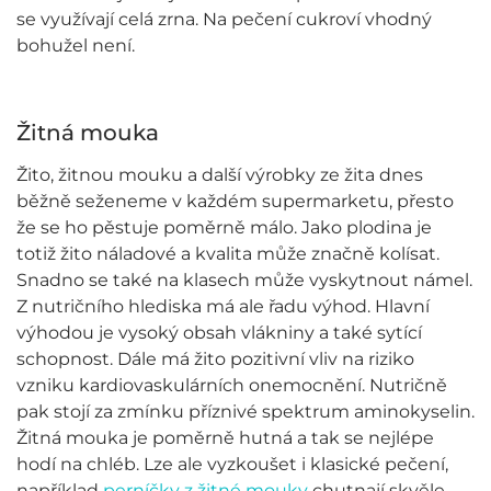
se využívají celá zrna. Na pečení cukroví vhodný
bohužel není.
Žitná mouka
Žito, žitnou mouku a další výrobky ze žita dnes
běžně seženeme v každém supermarketu, přesto
že se ho pěstuje poměrně málo. Jako plodina je
totiž žito náladové a kvalita může značně kolísat.
Snadno se také na klasech může vyskytnout námel.
Z nutričního hlediska má ale řadu výhod. Hlavní
výhodou je vysoký obsah vlákniny a také sytící
schopnost. Dále má žito pozitivní vliv na riziko
vzniku kardiovaskulárních onemocnění. Nutričně
pak stojí za zmínku příznivé spektrum aminokyselin.
Žitná mouka je poměrně hutná a tak se nejlépe
hodí na chléb. Lze ale vyzkoušet i klasické pečení,
například
perníčky z žitné mouky
chutnají skvěle.