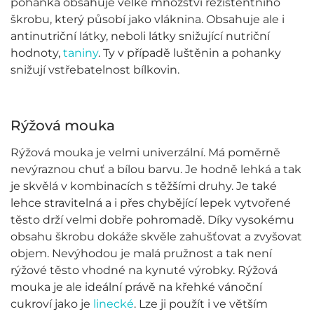
pohanka obsahuje velké množství rezistentního
škrobu, který působí jako vláknina. Obsahuje ale i
antinutriční látky, neboli látky snižující nutriční
hodnoty,
taniny
. Ty v případě luštěnin a pohanky
snižují vstřebatelnost bílkovin.
Rýžová mouka
Rýžová mouka je velmi univerzální. Má poměrně
nevýraznou chuť a bílou barvu. Je hodně lehká a tak
je skvělá v kombinacích s těžšími druhy. Je také
lehce stravitelná a i přes chybějící lepek vytvořené
těsto drží velmi dobře pohromadě. Díky vysokému
obsahu škrobu dokáže skvěle zahušťovat a zvyšovat
objem. Nevýhodou je malá pružnost a tak není
rýžové těsto vhodné na kynuté výrobky. Rýžová
mouka je ale ideální právě na křehké vánoční
cukroví jako je
linecké
. Lze ji použít i ve větším