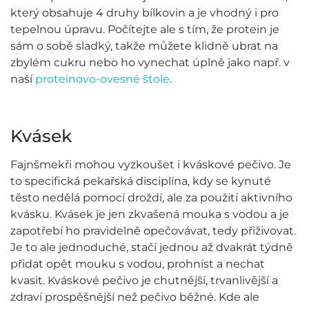
který obsahuje 4 druhy bílkovin a je vhodný i pro
tepelnou úpravu. Počítejte ale s tím, že protein je
sám o sobě sladký, takže můžete klidně ubrat na
zbylém cukru nebo ho vynechat úplně jako např. v
naší
proteinovo-ovesné štole
.
Kvásek
Fajnšmekři mohou vyzkoušet i kváskové pečivo. Je
to specifická pekařská disciplína, kdy se kynuté
těsto nedělá pomocí droždí, ale za použití aktivního
kvásku. Kvásek je jen zkvašená mouka s vodou a je
zapotřebí ho pravidelně opečovávat, tedy přiživovat.
Je to ale jednoduché, stačí jednou až dvakrát týdně
přidat opět mouku s vodou, prohníst a nechat
kvasit. Kváskové pečivo je chutnější, trvanlivější a
zdraví prospěšnější než pečivo běžné. Kde ale