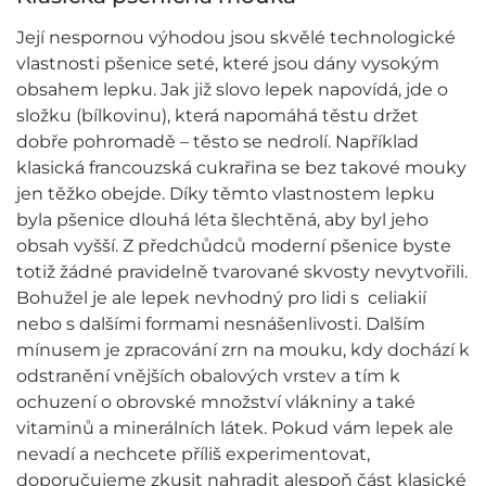
Její nespornou výhodou jsou skvělé technologické
vlastnosti pšenice seté, které jsou dány vysokým
obsahem lepku. Jak již slovo lepek napovídá, jde o
složku (bílkovinu), která napomáhá těstu držet
dobře pohromadě – těsto se nedrolí. Například
klasická francouzská cukrařina se bez takové mouky
jen těžko obejde. Díky těmto vlastnostem lepku
byla pšenice dlouhá léta šlechtěná, aby byl jeho
obsah vyšší. Z předchůdců moderní pšenice byste
totiž žádné pravidelně tvarované skvosty nevytvořili.
Bohužel je ale lepek nevhodný pro lidi s celiakií
nebo s dalšími formami nesnášenlivosti. Dalším
mínusem je zpracování zrn na mouku, kdy dochází k
odstranění vnějších obalových vrstev a tím k
ochuzení o obrovské množství vlákniny a také
vitaminů a minerálních látek. Pokud vám lepek ale
nevadí a nechcete příliš experimentovat,
doporučujeme zkusit nahradit alespoň část klasické