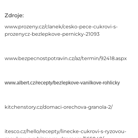
Zdroje:
www.prozeny.cz/clanek/cesko-pece-cukrovi-s-
prozenycz-bezlepkove-pernicky-21093
www.bezpecnostpotravin.cz/az/termin/92418.aspx
www.albert.cz/recepty/bezlepkove-vanilkove-rohlicky
kitchenstory.cz/domaci-orechova-granola-2/
itesco.cz/hello/recepty/linecke-cukrovi-s-ryzovou-