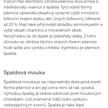
V první fázi šlechtění vznikla pšenice dvouzrnka a
následovaly i kamut a špalda. Tyto starší formy
pšenice zpravidla obsahují výrazně vyšší množství
bílkovin (nejen lepku, ale i jiných bílkovin), některé
až 23 %. Mají také příznivější skladbu aminokyselin a
vyšší obsah vitaminů a minerálních látek.
Nevýhodou je, že lepek je pekařsky slabý. Z toho
důvodu se většina těchto starých forem pšenice
hodí spíše pro výrobu chleba. Výjimkou je pšenice
špalda.
Špaldová mouka
Špaldová mouka je asi nejsnadněji dostupná starší
forma pšenice a ani její cena není až tak vysoká.
Výhodou špaldy je dobrá odolnost proti houbovým
chorobám, což znamená nižší riziko výskytu
nebezpečných toxinů. Špalda je také lépe