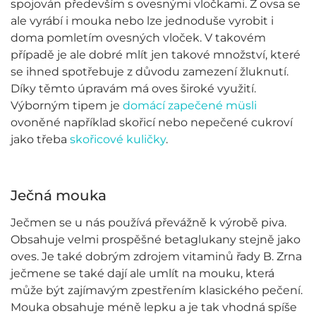
spojován především s ovesnými vločkami. Z ovsa se
ale vyrábí i mouka nebo lze jednoduše vyrobit i
doma pomletím ovesných vloček. V takovém
případě je ale dobré mlít jen takové množství, které
se ihned spotřebuje z důvodu zamezení žluknutí.
Díky těmto úpravám má oves široké využití.
Výborným tipem je
domácí zapečené müsli
ovoněné například skořicí nebo nepečené cukroví
jako třeba
skořicové kuličky
.
Ječná mouka
Ječmen se u nás používá převážně k výrobě piva.
Obsahuje velmi prospěšné betaglukany stejně jako
oves. Je také dobrým zdrojem vitaminů řady B. Zrna
ječmene se také dají ale umlít na mouku, která
může být zajímavým zpestřením klasického pečení.
Mouka obsahuje méně lepku a je tak vhodná spíše