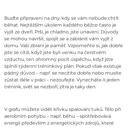
Buďte připraveni na dny, kdy se vám nebude chtít
běhat. Nejtěžším úkolem každého běžce často je
vyjít ze dveří. Prší, je chladno, jste unavení. Důvody
se mohou navršit, spojit se a zabránit vám vyjít z
domu. Vaší zbraní je paměť. Vzpomeňte si, jak dobře
jste se cítili, když jste byli venku na čerstvém
vzduchu, ten ohromný pocit úspěchu, když jste
splnili týdenní tréninkový plán. Pokud však existuje
pádný důvod – např. se necítíte dobře nebo musíte
zůstat déle v práci – nezoufejte. Vynecháte-li jeden
trénink, svět se nezboří, zítra je taky den.
V grafu můžete vidět křivku spalování tuků. Tělo při
aerobním pohybu – např. běhu – spotřebovává
energii především z energetických zdrojů, které