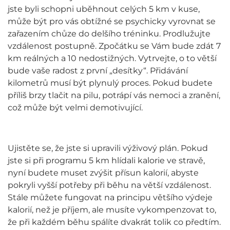
jste byli schopni uběhnout celých 5 km v kuse,
může být pro vás obtížné se psychicky vyrovnat se
zařazením chůze do delšího tréninku. Prodlužujte
vzdálenost postupně. Zpočátku se Vám bude zdát 7
km reálných a 10 nedostižných. Vytrvejte, o to větší
bude vaše radost z první „desítky“. Přidávání
kilometrů musí být plynulý proces. Pokud budete
příliš brzy tlačit na pilu, potrápí vás nemoci a zranění,
což může být velmi demotivující.
Ujistěte se, že jste si upravili výživový plán. Pokud
jste si při programu 5 km hlídali kalorie ve stravě,
nyní budete muset zvýšit přísun kalorií, abyste
pokryli vyšší potřeby při běhu na větší vzdálenost.
Stále můžete fungovat na principu většího výdeje
kalorií, než je příjem, ale musíte vykompenzovat to,
že při každém běhu spálíte dvakrát tolik co předtím.