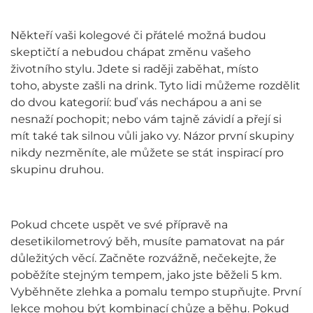
Někteří vaši kolegové či přátelé možná budou
skeptičtí a nebudou chápat změnu vašeho
životního stylu. Jdete si raději zaběhat, místo
toho, abyste zašli na drink. Tyto lidi můžeme rozdělit
do dvou kategorií: buď vás nechápou a ani se
nesnaží pochopit; nebo vám tajně závidí a přejí si
mít také tak silnou vůli jako vy. Názor první skupiny
nikdy nezměníte, ale můžete se stát inspirací pro
skupinu druhou.
Pokud chcete uspět ve své přípravě na
desetikilometrový běh, musíte pamatovat na pár
důležitých věcí. Začněte rozvážně, nečekejte, že
poběžíte stejným tempem, jako jste běželi 5 km.
Vyběhněte zlehka a pomalu tempo stupňujte. První
lekce mohou být kombinací chůze a běhu. Pokud