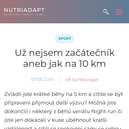
SPORT
Už nejsem začátečník
aneb jak na 10 km
07.08.2014
Vít Schlesinger
Zvládli jste krátké běhy na 5 km a cítíte se být
připraveni přijmout další výzvu? Možná jste
dokončili i některý z běhů seriálu Night run či
jste jen dokázali v kuse uběhnout kratší
vzdálenost a cítili se spokojeni sami se sebou