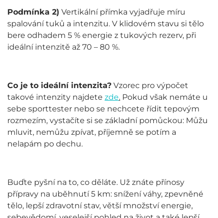
Podmínka 2)
Vertikální přímka vyjadřuje míru
spalování tuků a intenzitu. V klidovém stavu si tělo
bere odhadem 5 % energie z tukových rezerv, při
ideální intenzitě až 70 – 80 %.
Co je to ideální intenzita?
Vzorec pro výpočet
takové intenzity najdete
zde
.
Pokud však nemáte u
sebe sporttester nebo se nechcete řídit tepovým
rozmezím, vystačíte si se základní pomůckou: Můžu
mluvit, nemůžu zpívat, příjemně se potím a
nelapám po dechu.
Buďte pyšní na to, co děláte. Už znáte přínosy
přípravy na uběhnutí 5 km: snížení váhy, zpevněné
tělo, lepší zdravotní stav, větší množství energie,
sebevědomí, veselejší pohled na život a také lepší