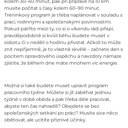
kolem 30–40 minut, pak při přípravě na 10 km
musíte počítat s časy kolem 60–90 minut.
Tréninkový program je třeba naplánovat v souladu s
prací, rodinnými a společenskými povinnostmi.
Pokud patříte mezi ty, co si o víkendu rádi přispí,
pravděpodobně si kvůli běhu budete muset v
sobotu či v neděli o hodinu přivstat. Ačkoli to může
znít nepříjemně, je to vlastně skvělé – začnete den s
pocitem opravdového úspěchu a navzdory námaze
zjistíte, že během dne máte mnohem víc energie.
Možná si také budete muset upravit program
pracovního týdne. Můžete si jít zaběhat jednou
týdně v době oběda a pak třeba déle pracovat,
abyste ten čas nahradili? Obejdete se bez
společenských setkání po práci? Musíte sice něco
obětovat, ale ucítíte příznivé účinky.