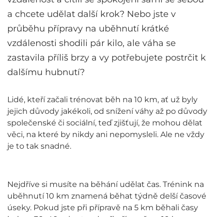
a chcete udělat další krok? Nebo jste v
průběhu přípravy na uběhnutí krátké
vzdálenosti shodili pár kilo, ale váha se
zastavila příliš brzy a vy potřebujete postrčit k
dalšímu hubnutí?
Lidé, kteří začali trénovat běh na 10 km, ať už byly
jejich důvody jakékoli, od snížení váhy až po důvody
společenské či sociální, teď zjišťují, že mohou dělat
věci, na které by nikdy ani nepomysleli. Ale ne vždy
je to tak snadné.
Nejdříve si musíte na běhání udělat čas. Trénink na
uběhnutí 10 km znamená běhat týdně delší časové
úseky. Pokud jste při přípravě na 5 km běhali časy