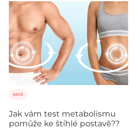
AKCE
Jak vám test metabolismu
pomůže ke štíhlé postavě??