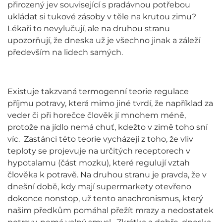
přirozený jev související s pradávnou potřebou
ukládat si tukové zásoby v těle na krutou zimu?
Lékaři to nevylučují, ale na druhou stranu
upozorňují, že dneska už je všechno jinak a záleží
především na lidech samých.
Existuje takzvaná termogenní teorie regulace
příjmu potravy, která mimo jiné tvrdí, že například za
veder či při horečce člověk jí mnohem méně,
protože na jídlo nemá chuť, kdežto v zimě toho sní
víc. Zastánci této teorie vycházejí z toho, že vliv
teploty se projevuje na určitých receptorech v
hypotalamu (část mozku), které regulují vztah
člověka k potravě. Na druhou stranu je pravda, že v
dnešní době, kdy mají supermarkety otevřeno
dokonce nonstop, už tento anachronismus, který
našim předkům pomáhal přežít mrazy a nedostatek