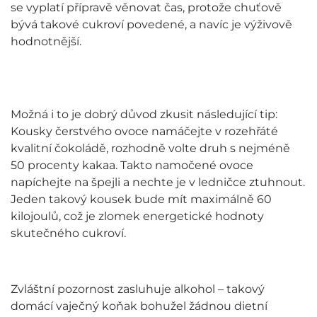
se vyplatí přípravě věnovat čas, protože chuťově
bývá takové cukroví povedené, a navíc je výživově
hodnotnější.
Možná i to je dobrý důvod zkusit následující tip:
Kousky čerstvého ovoce namáčejte v rozehřáté
kvalitní čokoládě, rozhodně volte druh s nejméně
50 procenty kakaa. Takto namočené ovoce
napíchejte na špejli a nechte je v ledničce ztuhnout.
Jeden takový kousek bude mít maximálně 60
kilojoulů, což je zlomek energetické hodnoty
skutečného cukroví.
Zvláštní pozornost zasluhuje alkohol – takový
domácí vaječný koňak bohužel žádnou dietní