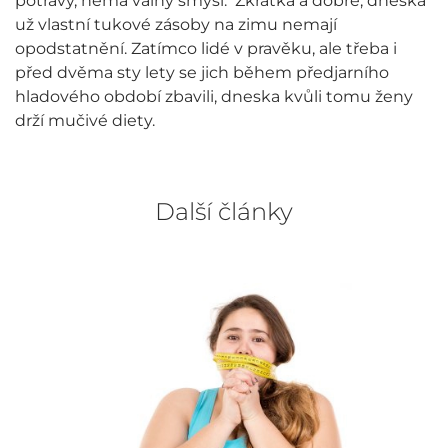
potravy, nemá valný smysl. Zkrátka a dobře, dneska
už vlastní tukové zásoby na zimu nemají
opodstatnění. Zatímco lidé v pravěku, ale třeba i
před dvěma sty lety se jich během předjarního
hladového období zbavili, dneska kvůli tomu ženy
drží mučivé diety.
Další články