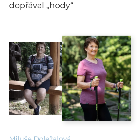
dopřával „hody“
Miluše Doležalová