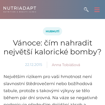
HUBNUTÍ
Vánoce: čím nahradit
největší kalorické bomby?
22.12.2015
Anna Tobiášová
Největším rizikem pro vaši hmotnost není
slavnostní štědrovečerní nebo božíhodová
tabule, protože s takovými výkyvy se tělo
během pár dní srovná. Na váze se negativně
podepisuje především dojídání zásob a