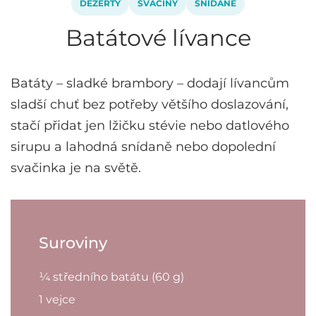
DEZERTY
SVAČINY
SNÍDANĚ
Batátové lívance
Batáty – sladké brambory – dodají lívancům
sladší chuť bez potřeby většího doslazování,
stačí přidat jen lžičku stévie nebo datlového
sirupu a lahodná snídaně nebo dopolední
svačinka je na světě.
Suroviny
¼ středního batátu (60 g)
1 vejce