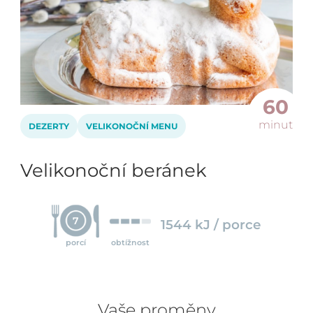
60
minut
DEZERTY
VELIKONOČNÍ MENU
Velikonoční beránek
7
1544 kJ / porce
porcí
obtížnost
Vaše proměny