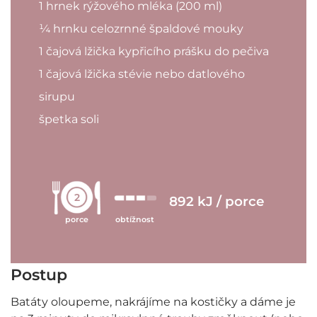
1 hrnek rýžového mléka (200 ml)
¼ hrnku celozrnné špaldové mouky
1 čajová lžička kypřicího prášku do pečiva
1 čajová lžička stévie nebo datlového
sirupu
špetka soli
2
892 kJ / porce
porce
obtížnost
Postup
Batáty oloupeme, nakrájíme na kostičky a dáme je