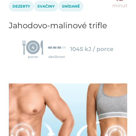
minut
DEZERTY
SVAČINY
SNÍDANĚ
Jahodovo-malinové trifle
4
1045 kJ / porce
porce
obtížnost