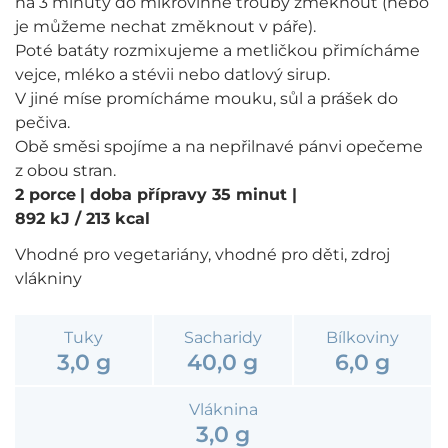
na 3 minuty do mikrovlnné trouby změknout (nebo
je můžeme nechat změknout v páře).
Poté batáty rozmixujeme a metličkou přimícháme
vejce, mléko a stévii nebo datlový sirup.
V jiné míse promícháme mouku, sůl a prášek do
pečiva.
Obě směsi spojíme a na nepřilnavé pánvi opečeme
z obou stran.
2 porce
| doba přípravy 35 minut
|
892 kJ / 213 kcal
Vhodné pro vegetariány, vhodné pro děti, zdroj
vlákniny
Tuky
Sacharidy
Bílkoviny
3,0 g
40,0 g
6,0 g
Vláknina
3,0 g