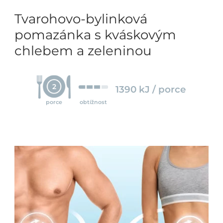
Tvarohovo-bylinková
pomazánka s kváskovým
chlebem a zeleninou
2
1390 kJ / porce
porce
obtížnost