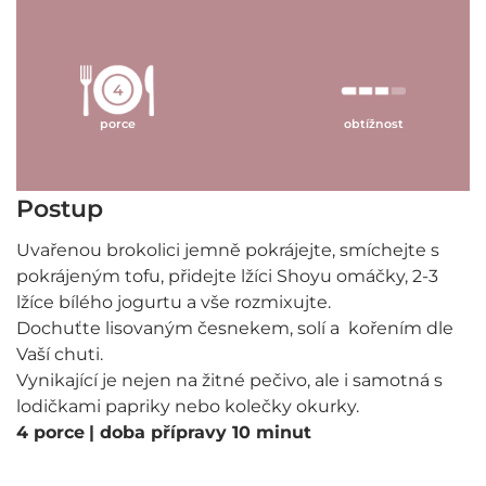
4
porce
obtížnost
Postup
Uvařenou brokolici jemně pokrájejte, smíchejte s
pokrájeným tofu, přidejte lžíci Shoyu omáčky, 2-3
lžíce bílého jogurtu a vše rozmixujte.
Dochuťte lisovaným česnekem, solí a kořením dle
Vaší chuti.
Vynikající je nejen na žitné pečivo, ale i samotná s
lodičkami papriky nebo kolečky okurky.
4 porce
| doba přípravy 10 minut