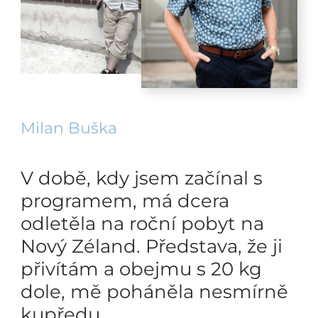
Milan Buška
V době, kdy jsem začínal s
programem, má dcera
odletěla na roční pobyt na
Nový Zéland. Představa, že ji
přivítám a obejmu s 20 kg
dole, mě poháněla nesmírně
kupředu.