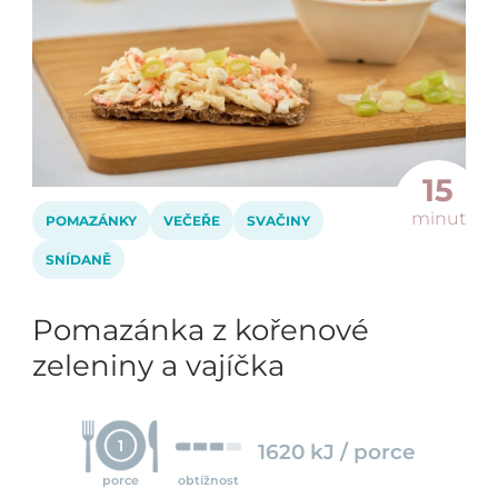
15
minut
POMAZÁNKY
VEČEŘE
SVAČINY
SNÍDANĚ
Pomazánka z kořenové
zeleniny a vajíčka
1
1620 kJ / porce
porce
obtížnost