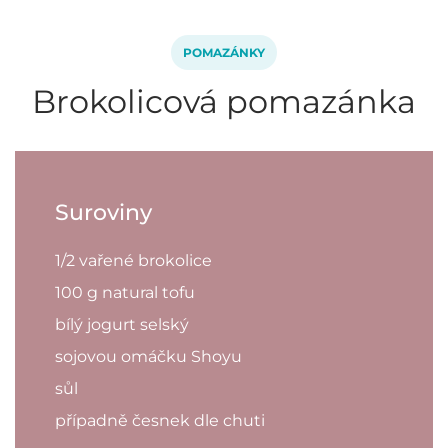
POMAZÁNKY
Brokolicová pomazánka
Suroviny
1/2 vařené brokolice
100 g natural tofu
bílý jogurt selský
sojovou omáčku Shoyu
sůl
případně česnek dle chuti