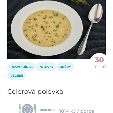
30
minut
HLAVNÍ JÍDLA
POLÉVKY
OBĚDY
VEČEŘE
Celerová polévka
4
1014 kJ / porce