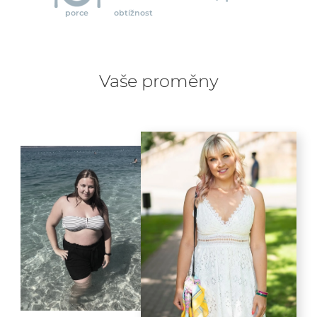
porce
obtížnost
Vaše proměny