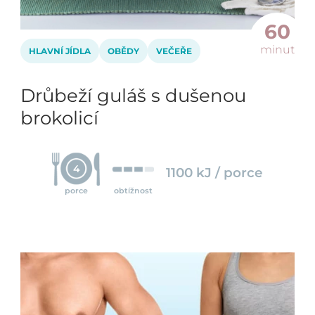
60
minut
HLAVNÍ JÍDLA
OBĚDY
VEČEŘE
Drůbeží guláš s dušenou
brokolicí
4
1100 kJ / porce
porce
obtížnost