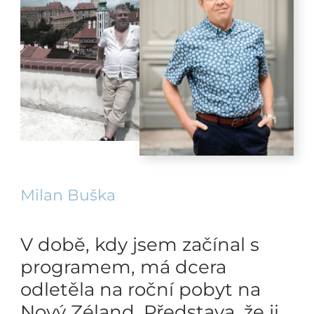
Milan Buška
V době, kdy jsem začínal s
programem, má dcera
odletěla na roční pobyt na
Nový Zéland. Představa, že ji