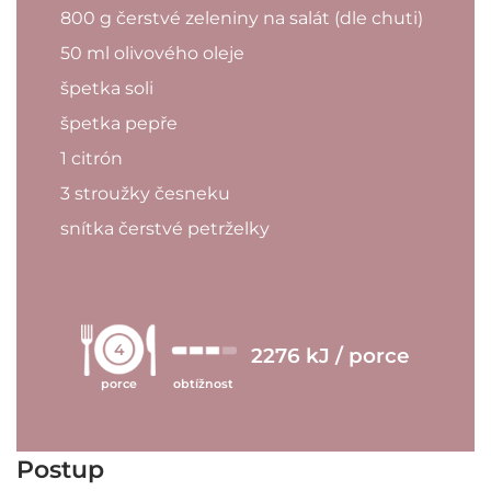
800 g čerstvé zeleniny na salát (dle chuti)
50 ml olivového oleje
špetka soli
špetka pepře
1 citrón
3 stroužky česneku
snítka čerstvé petrželky
4
2276 kJ / porce
porce
obtížnost
Postup