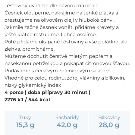
Těstoviny uvaříme dle návodu na obale.
Česnek oloupeme, nakrájíme na tenké plátky a
orestujeme na olivovém oleji v hluboké pánvi.
Jakmile začne česnek vonět, přidáme krevety a
ještě krátce restujeme. Lehce osolíme.
Poté přidáme okapané těstoviny a vše pořádně, ale
zlehka, promícháme.
Můžeme dochutit čerstvě mletým pepřem a
nasekanou petrželkou a pokapat citrónovou šťávou.
Podáváme s čerstvým zeleninovým salátem.
Vhodné pro celou rodinu, zdroj vlákniny a bílkovin,
nízký glykemický index
4 porce
| doba přípravy 30 minut
|
2276 kJ / 544 kcal
Tuky
Sacharidy
Bílkoviny
15,3 g
42,0 g
28,0 g