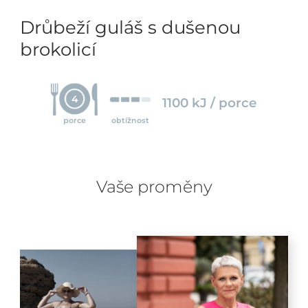
Drůbeží guláš s dušenou
brokolicí
4
1100 kJ / porce
porce
obtížnost
Vaše proměny