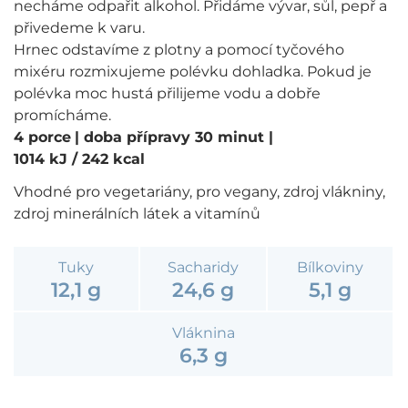
necháme odpařit alkohol. Přidáme vývar, sůl, pepř a
přivedeme k varu.
Hrnec odstavíme z plotny a pomocí tyčového
mixéru rozmixujeme polévku dohladka. Pokud je
polévka moc hustá přilijeme vodu a dobře
promícháme.
4 porce
| doba přípravy 30 minut
|
1014 kJ / 242 kcal
Vhodné pro vegetariány, pro vegany, zdroj vlákniny,
zdroj minerálních látek a vitamínů
Tuky
Sacharidy
Bílkoviny
12,1 g
24,6 g
5,1 g
Vláknina
6,3 g