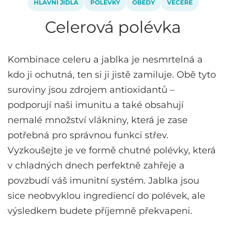
HLAVNÍ JÍDLA
POLÉVKY
OBĚDY
VEČEŘE
Celerová polévka
Kombinace celeru a jablka je nesmrtelná a
kdo ji ochutná, ten si ji jistě zamiluje. Obě tyto
suroviny jsou zdrojem antioxidantů –
podporují naši imunitu a také obsahují
nemalé množství vlákniny, která je zase
potřebná pro správnou funkci střev.
Vyzkoušejte je ve formě chutné polévky, která
v chladných dnech perfektně zahřeje a
povzbudí váš imunitní systém. Jablka jsou
sice neobvyklou ingrediencí do polévek, ale
výsledkem budete příjemně překvapeni.