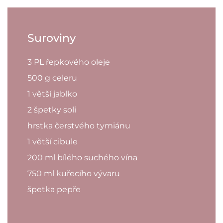
Suroviny
3 PL řepkového oleje
500 g celeru
1 větší jablko
2 špetky soli
hrstka čerstvého tymiánu
1 větší cibule
200 ml bílého suchého vína
750 ml kuřecího vývaru
špetka pepře