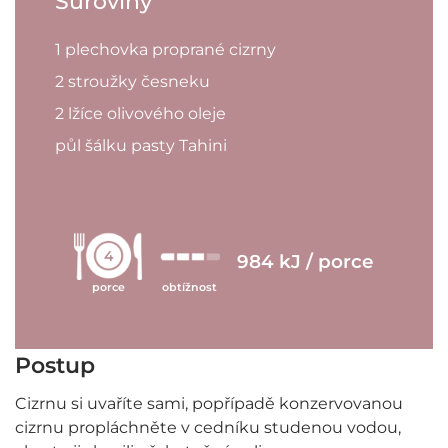
Suroviny
1 plechovka proprané cizrny
2 stroužky česneku
2 lžíce olivového oleje
půl šálku pasty Tahini
4
984 kJ / porce
porce
obtížnost
Postup
Cizrnu si uvaříte sami, popřípadě konzervovanou
cizrnu propláchněte v cedníku studenou vodou,