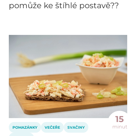
pomůže ke štíhlé postavě??
15
minut
POMAZÁNKY
VEČEŘE
SVAČINY