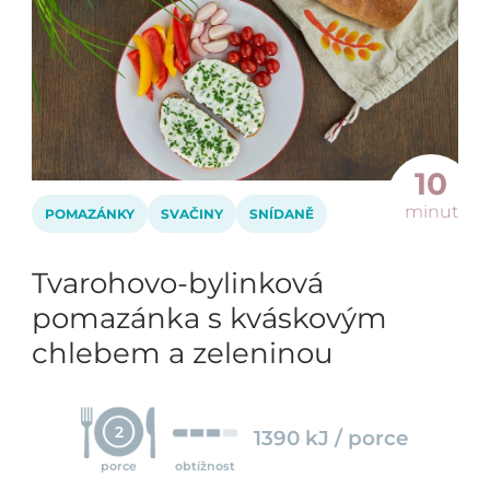
10
minut
POMAZÁNKY
SVAČINY
SNÍDANĚ
Tvarohovo-bylinková
pomazánka s kváskovým
chlebem a zeleninou
2
1390 kJ / porce
porce
obtížnost