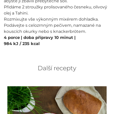
abyste ji zbavili přebytečné soli.
Přidáme 2 stroužky prolisovaného česneku, olivový
olej a Tahini.
Rozmixujte vše výkonným mixérem dohladka.
Podávejte s celozrnným pečivem, namazané na
kouscích okurky nebo s knackerbrötem.
4 porce
| doba přípravy 10 minut
|
984 kJ / 235 kcal
Další recepty