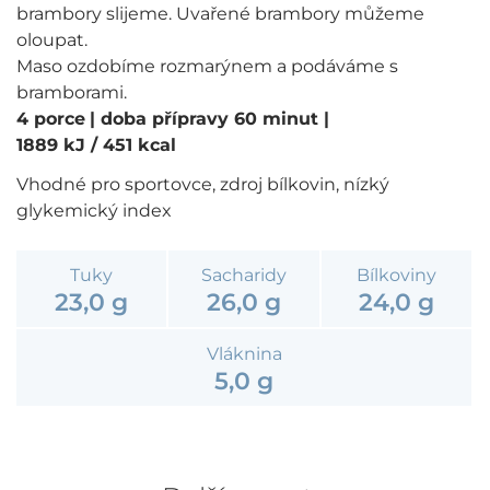
brambory slijeme. Uvařené brambory můžeme
oloupat.
Maso ozdobíme rozmarýnem a podáváme s
bramborami.
4 porce
| doba přípravy 60 minut
|
1889 kJ / 451 kcal
Vhodné pro sportovce, zdroj bílkovin, nízký
glykemický index
Tuky
Sacharidy
Bílkoviny
23,0 g
26,0 g
24,0 g
Vláknina
5,0 g