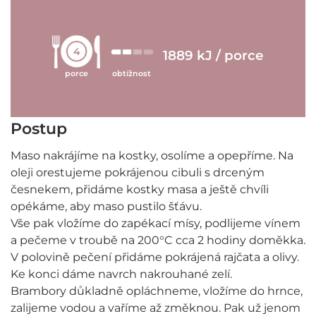
4
1889 kJ / porce
porce
obtížnost
Postup
Maso nakrájíme na kostky, osolíme a opepříme. Na
oleji orestujeme pokrájenou cibuli s drceným
česnekem, přidáme kostky masa a ještě chvíli
opékáme, aby maso pustilo šťávu.
Vše pak vložíme do zapékací mísy, podlijeme vínem
a pečeme v troubě na 200°C cca 2 hodiny doměkka.
V polovině pečení přidáme pokrájená rajčata a olivy.
Ke konci dáme navrch nakrouhané zelí.
Brambory důkladně opláchneme, vložíme do hrnce,
zalijeme vodou a vaříme až změknou. Pak už jenom