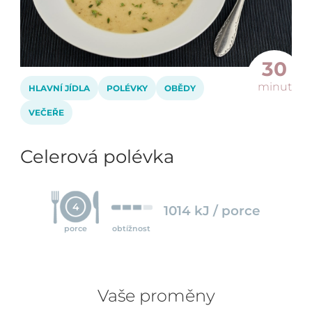
30
minut
HLAVNÍ JÍDLA
POLÉVKY
OBĚDY
VEČEŘE
Celerová polévka
4
1014 kJ / porce
porce
obtížnost
Vaše proměny