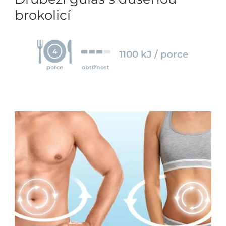
brokolicí
4
1100 kJ / porce
porce
obtížnost