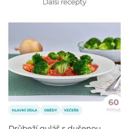
Další recepty
60
minut
HLAVNÍ JÍDLA
OBĚDY
VEČEŘE
Drůbeží guláš s dušenou