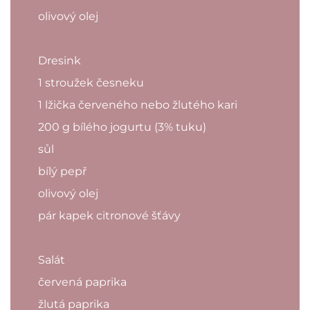
olivový olej
Dresink
1 stroužek česneku
1 lžička červeného nebo žlutého kari
200 g bílého jogurtu (3% tuku)
sůl
bílý pepř
olivový olej
pár kapek citronové šťávy
Salát
červená paprika
žlutá paprika