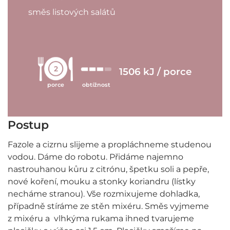
směs listových salátů
2
1506 kJ / porce
porce
obtížnost
Postup
Fazole a cizrnu slijeme a propláchneme studenou
vodou. Dáme do robotu. Přidáme najemno
nastrouhanou kůru z citrónu, špetku soli a pepře,
nové koření, mouku a stonky koriandru (lístky
necháme stranou). Vše rozmixujeme dohladka,
případně stíráme ze stěn mixéru. Směs vyjmeme
z mixéru a vlhkýma rukama ihned tvarujeme