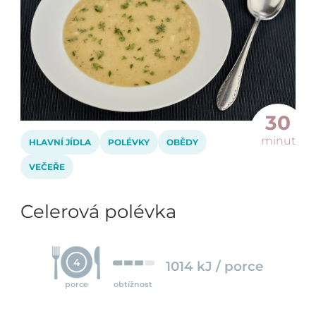
30
minut
HLAVNÍ JÍDLA
POLÉVKY
OBĚDY
VEČEŘE
Celerová polévka
4
1014 kJ / porce
porce
obtížnost