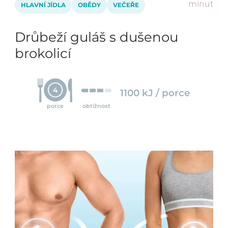
minut
HLAVNÍ JÍDLA
OBĚDY
VEČEŘE
Drůbeží guláš s dušenou
brokolicí
4
1100 kJ / porce
porce
obtížnost