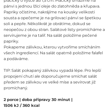
placičky o výšce asi 1,5 cm. Placičky smažíme na
pánvi s jednou lžící oleje do zlatohněda a křupava.
Papriky očistíme, nakrájíme na kousky velikosti
sousta a opečeme je na grilovací pánvi se špetkou
soli a pepře. Několikrát je obrátíme, dokud se
neopečou z obou stran. Salátové listy promícháme a
servírujeme je na talíř. Na salát položíme pečené
papriky.
Pokapeme zálivkou, kterou vytvoříme smícháním
všech ingrediencí. Na salát opatrně položíme falafel
a podáváme.
TIP: Salát pokapaný zálivkou vypadá lépe. Pro lepší
propojení chutí ale doporučujeme smíchat salát
předem se zálivkou ve velké míse a sevírovat již
promíchaný.
2 porce
| doba přípravy 30 minut
|
1506 kJ / 360 kcal