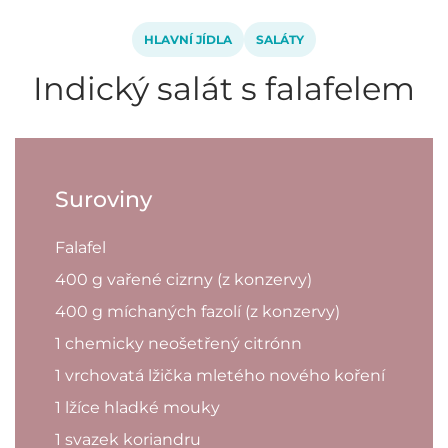
HLAVNÍ JÍDLA
SALÁTY
Indický salát s falafelem
Suroviny
Falafel
400 g vařené cizrny (z konzervy)
400 g míchaných fazolí (z konzervy)
1 chemicky neošetřený citrónn
1 vrchovatá lžička mletého nového koření
1 lžíce hladké mouky
1 svazek koriandru