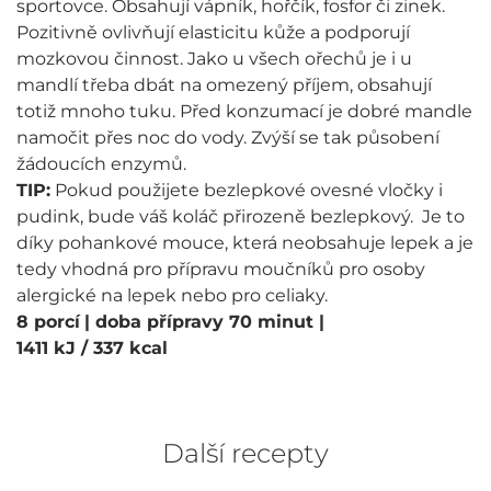
sportovce. Obsahují vápník, hořčík, fosfor či zinek.
Pozitivně ovlivňují elasticitu kůže a podporují
mozkovou činnost. Jako u všech ořechů je i u
mandlí třeba dbát na omezený příjem, obsahují
totiž mnoho tuku. Před konzumací je dobré mandle
namočit přes noc do vody. Zvýší se tak působení
žádoucích enzymů.
TIP:
Pokud použijete bezlepkové ovesné vločky i
pudink, bude váš koláč přirozeně bezlepkový. Je to
díky pohankové mouce, která neobsahuje lepek a je
tedy vhodná pro přípravu moučníků pro osoby
alergické na lepek nebo pro celiaky.
8 porcí
| doba přípravy 70 minut
|
1411 kJ / 337 kcal
Další recepty