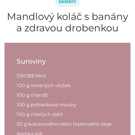
DEZERTY
Mandlový koláč s banány
a zdravou drobenkou
Suroviny
DROBENKA:
100 g ovesných vloček
100 g mandlí
100 g pohankové mouky
100 g mletých datlí
50 g kokosového nebo řepkového oleje
špetka soli