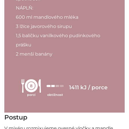
NÁPLŇ:
600 ml mandlového mléka
3 lžíce javorového sirupu
1,5 balíčku vanilkového pudinkového
prášku
2 menší banány
8
1411 kJ / porce
porcí
obtížnost
Postup
V mixéru rozmixujeme ovesné vločky a mandle