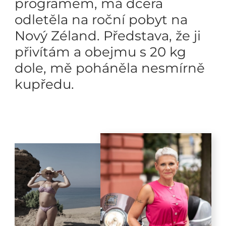
programem, má dcera
odletěla na roční pobyt na
Nový Zéland. Představa, že ji
přivítám a obejmu s 20 kg
dole, mě poháněla nesmírně
kupředu.