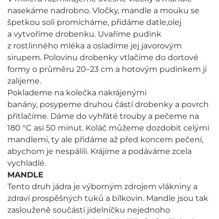
nasekáme nadrobno. Vločky, mandle a mouku se
špetkou soli promícháme, přidáme datle,olej
a vytvoříme drobenku. Uvaříme pudink
z rostlinného mléka a osladíme jej javorovým
sirupem. Polovinu drobenky vtlačíme do dortové
formy o průměru 20–23 cm a hotovým pudinkem ji
zalijeme.
Poklademe na kolečka nakrájenými
banány, posypeme druhou částí drobenky a povrch
přitlačíme. Dáme do vyhřáté trouby a pečeme na
180 °C asi 50 minut. Koláč můžeme dozdobit celými
mandlemi, ty ale přidáme až před koncem pečení,
abychom je nespálili. Krájíme a podáváme zcela
vychladlé.
MANDLE
Tento druh jádra je výborným zdrojem vlákniny a
zdraví prospěšných tuků a bílkovin. Mandle jsou tak
zaslouženě součástí jídelníčku nejednoho