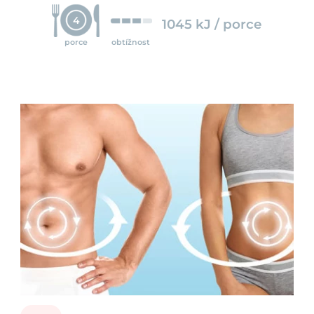
4
1045 kJ / porce
porce
obtížnost