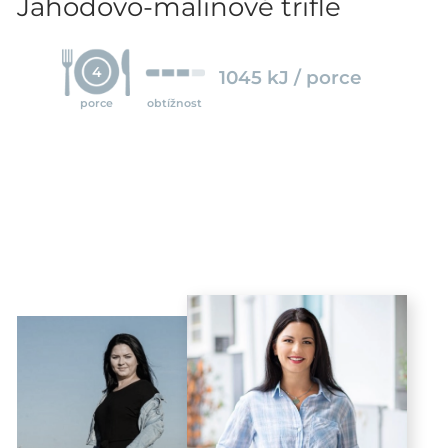
Jahodovo-malinové trifle
4
1045 kJ / porce
porce
obtížnost