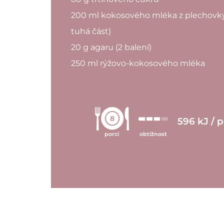
200 ml kokosového mléka z plechovk
tuhá část)
20 g agaru (2 balení)
250 ml rýžovo-kokosového mléka
8
596 kJ / 
porcí
obtížnost