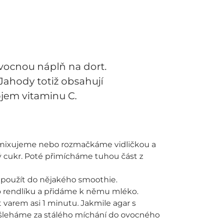
vocnou náplň na dort.
Jahody totiž obsahují
ojem vitaminu C.
mixujeme nebo rozmačkáme vidličkou a
́ cukr. Poté přimícháme tuhou část z
použít do nějakého smoothie.
endlíku a přidáme k němu mléko.
t varem asi 1 minutu. Jakmile agar s
̌leháme za stálého míchání do ovocného