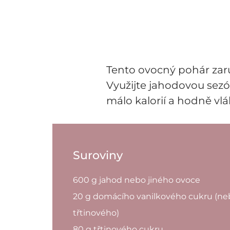
Tento ovocný pohár zaru
Využijte jahodovou sezó
málo kalorií a hodně vl
Suroviny
600 g jahod nebo jiného ovoce
20 g domácího vanilkového cukru (n
třtinového)
80 g třtinového cukru