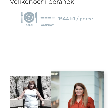
Velikonoční beránek
7
1544 kJ / porce
porcí
obtížnost