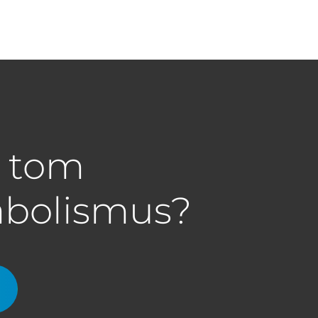
a tom
abolismus?