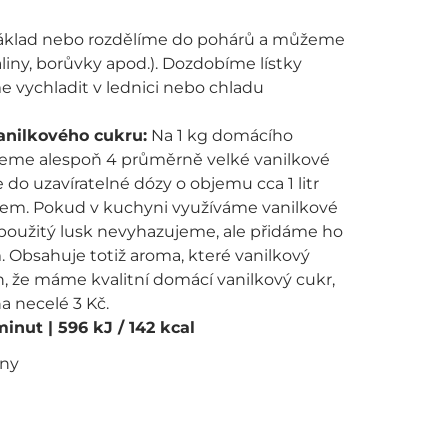
́klad nebo rozdělíme do pohárů a můžeme
ny, borůvky apod.). Dozdobíme lístky
e vychladit v lednici nebo chladu
anilkového cukru:
Na 1 kg domácího
jeme alespoň 4 průměrně velké vanilkové
e do uzavíratelné dózy o objemu cca 1 litr
em. Pokud v kuchyni využíváme vanilkové
 použitý lusk nevyhazujeme, ale přidáme ho
 Obsahuje totiž aroma, které vanilkový
en, že máme kvalitní domácí vanilkový cukr,
na necelé 3 Kč.
 minut
| 596 kJ / 142 kcal
ány