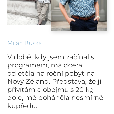
Milan Buška
V době, kdy jsem začínal s
programem, má dcera
odletěla na roční pobyt na
Nový Zéland. Představa, že ji
přivítám a obejmu s 20 kg
dole, mě poháněla nesmírně
kupředu.