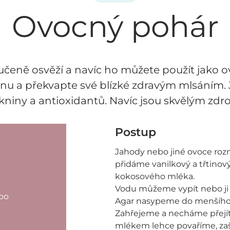
Ovocný pohár
čeně osvěží a navíc ho můžete použít jako o
nu a překvapte své blízké zdravým mlsáním. 
ákniny a antioxidantů. Navíc jsou skvělým zdr
Postup
Jahody nebo jiné ovoce roz
přidáme vanilkový a třtinovy
kokosového mléka.
Vodu můžeme vypít nebo ji 
ebo
Agar nasypeme do menšího r
Zahřejeme a necháme přejí
mlékem lehce povaříme, zas