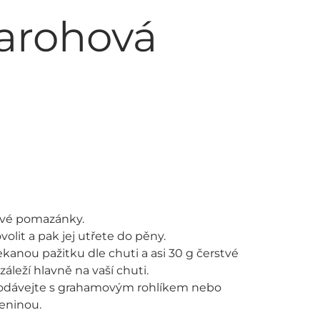
varohová
ové pomazánky.
olit a pak jej utřete do pěny.
sekanou pažitku dle chuti a asi 30 g čerstvé
áleží hlavně na vaší chuti.
podávejte s grahamovým rohlíkem nebo
eninou.