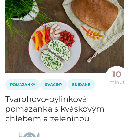
10
minut
POMAZÁNKY
SVAČINY
SNÍDANĚ
Tvarohovo-bylinková
pomazánka s kváskovým
chlebem a zeleninou