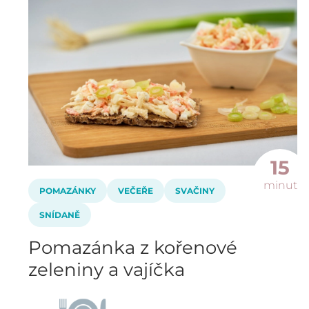
15
minut
POMAZÁNKY
VEČEŘE
SVAČINY
SNÍDANĚ
Pomazánka z kořenové
zeleniny a vajíčka