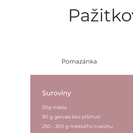
Pažitko
Pomazánka
Suroviny
20g másla
90 g gervais bez příchuti
250 - 300 g měkkého tvarohu