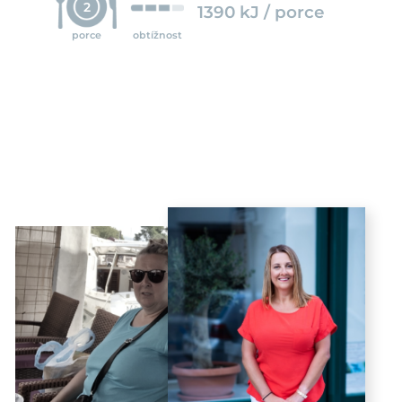
2
1390 kJ / porce
porce
obtížnost