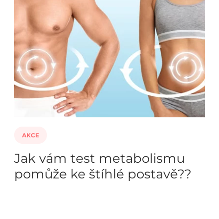
AKCE
Jak vám test metabolismu
pomůže ke štíhlé postavě??