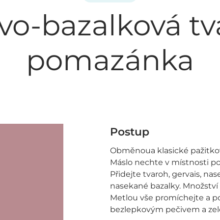
vo-bazalková t
pomazánka
Postup
Obměnoua klasické pažitk
Máslo nechte v místnosti pov
Přidejte tvaroh, gervais, na
nasekané bazalky. Množství z
Metlou vše promíchejte a 
bezlepkovým pečivem a zel