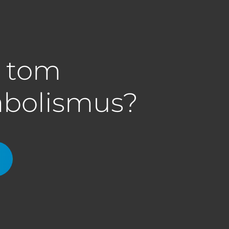
a tom
abolismus?