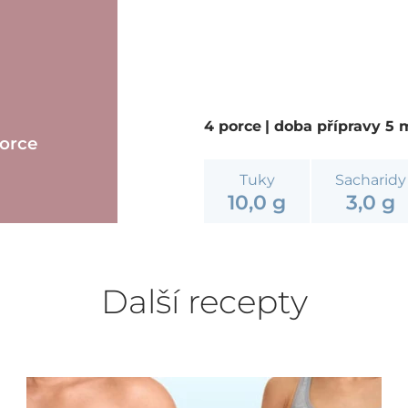
4 porce
| doba přípravy 5
porce
Tuky
Sacharidy
10,0 g
3,0 g
Další recepty