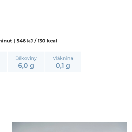
 minut
| 546 kJ / 130 kcal
Bílkoviny
Vláknina
6,0 g
0,1 g