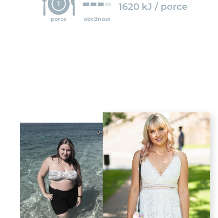
1
1620 kJ / porce
porce
obtížnost