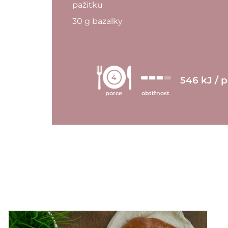
pažitku
30 g bazalky
4
546 kJ / 
porce
obtížnost