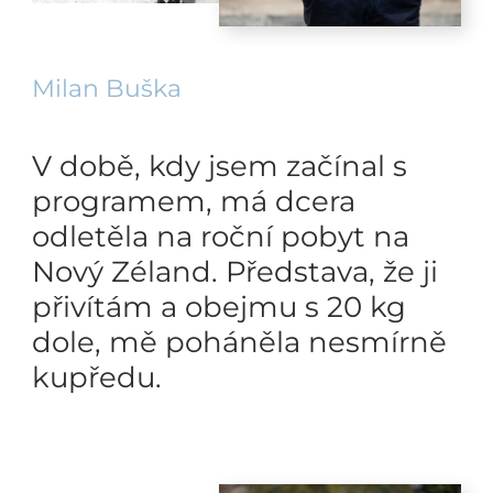
Milan Buška
V době, kdy jsem začínal s
programem, má dcera
odletěla na roční pobyt na
Nový Zéland. Představa, že ji
přivítám a obejmu s 20 kg
dole, mě poháněla nesmírně
kupředu.