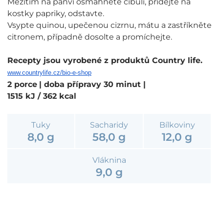
Mezitím na pánvi osmahněte cibuli, přidejte na
kostky papriky, odstavte.
Vsypte quinou, upečenou cizrnu, mátu a zastříkněte
citronem, případně dosolte a promíchejte.
Recepty jsou vyrobené z produktů Country life.
www.countrylife.cz/bio-e-shop
2 porce
| doba přípravy 30 minut
|
1515 kJ / 362 kcal
Tuky
Sacharidy
Bílkoviny
8,0 g
58,0 g
12,0 g
Vláknina
9,0 g