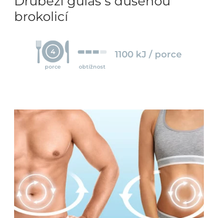
Drůbeží guláš s dušenou
brokolicí
4
1100 kJ / porce
porce
obtížnost