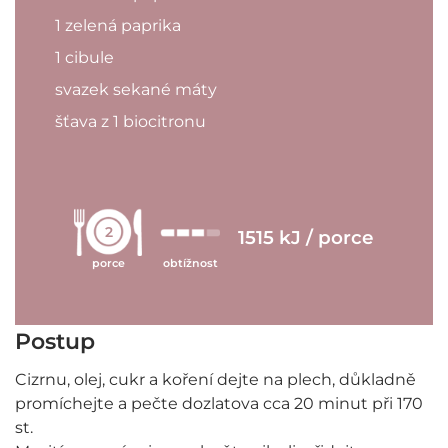
1 zelená paprika
1 cibule
svazek sekané máty
šťava z 1 biocitronu
2
1515 kJ / porce
porce
obtížnost
Postup
Cizrnu, olej, cukr a koření dejte na plech, důkladně
promíchejte a pečte dozlatova cca 20 minut při 170
st.