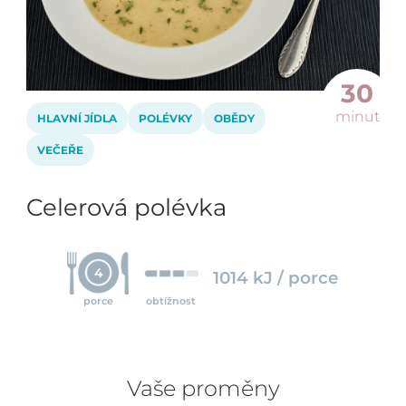
30
minut
HLAVNÍ JÍDLA
POLÉVKY
OBĚDY
VEČEŘE
Celerová polévka
4
1014 kJ / porce
porce
obtížnost
Vaše proměny