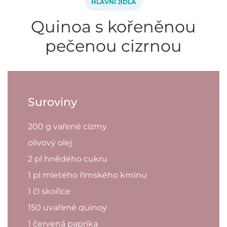
HLAVNÍ JÍDLA
Quinoa s kořeněnou
pečenou cizrnou
Suroviny
200 g vařené cizrny
olivový olej
2 pl hnědého cukru
1 pl mletého římského kmínu
1 čl skořice
150 uvařené quinoy
1 červená paprika