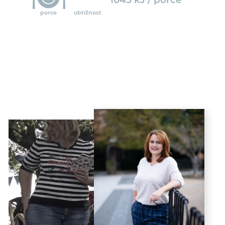
porce
obtížnost