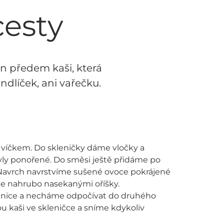
cesty
en předem kaši, která
ndlíček, ani vařečku.
víčkem. Do skleničky dáme vločky a
yly ponořené. Do směsi ještě přidáme po
 Navrch navrstvíme sušené ovoce pokrájené
e nahrubo nasekanými oříšky.
nice a necháme odpočívat do druhého
kaši ve skleničce a sníme kdykoliv