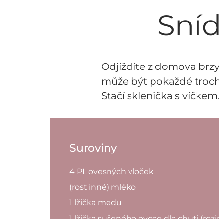
Sníd
Odjíždíte z domova brzy 
může být pokaždé trochu 
Stačí sklenička s víčkem
Suroviny
4 PL ovesných vloček
(rostlinné) mléko
1 lžička medu
1 lžička sušeného ovoce dle chuti (rozi