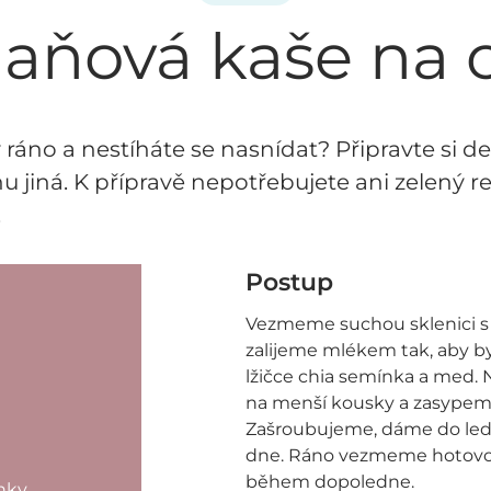
aňová kaše na 
ráno a nestíháte se nasnídat? Připravte si d
jiná. K přípravě nepotřebujete ani zelený re
.
Postup
Vezmeme suchou sklenici s 
zalijeme mlékem tak, aby b
lžičce chia semínka a med.
na menší kousky a zasypem
Zašroubujeme, dáme do led
dne. Ráno vezmeme hotovou 
během dopoledne.
nky,