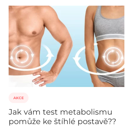
AKCE
Jak vám test metabolismu
pomůže ke štíhlé postavě??