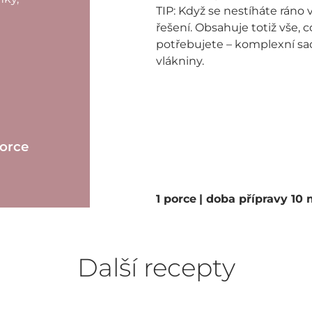
TIP: Když se nestíháte ráno 
řešení. Obsahuje totiž vše,
potřebujete – komplexní sach
vlákniny.
porce
1 porce
| doba přípravy 10
Další recepty