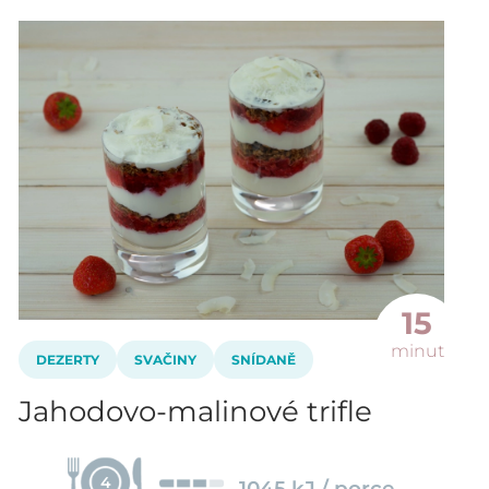
15
minut
DEZERTY
SVAČINY
SNÍDANĚ
Jahodovo-malinové trifle
4
1045 kJ / porce