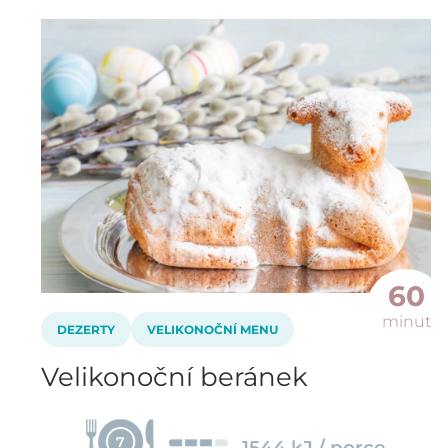
60
minut
DEZERTY
VELIKONOČNÍ MENU
Velikonoční beránek
7
1544 kJ / porce