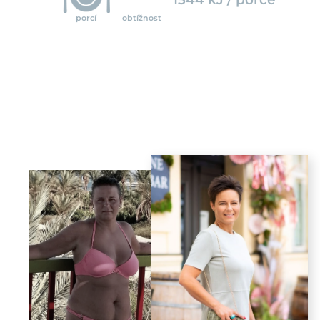
porcí
obtížnost