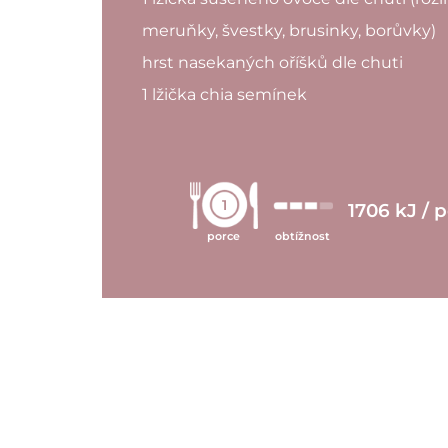
meruňky, švestky, brusinky, borůvky)
hrst nasekaných oříšků dle chuti
1 lžička chia semínek
1
1706 kJ / 
porce
obtížnost