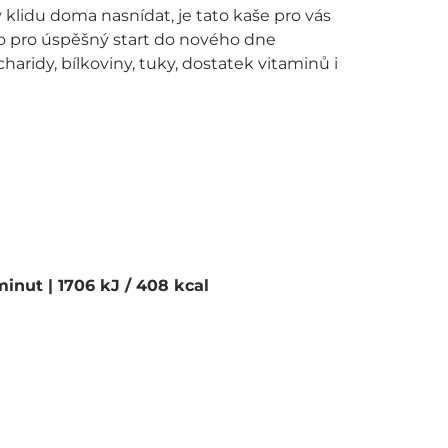
v klidu doma nasnídat, je tato kaše pro vás
 co pro úspěšný start do nového dne
aridy, bílkoviny, tuky, dostatek vitaminů i
 minut
| 1706 kJ / 408 kcal