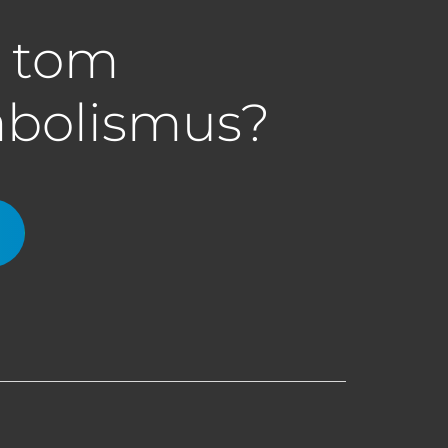
a tom
abolismus?