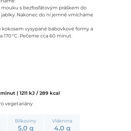
ícháme.
 mouku s bezfosfátovým práškem do
s jablky. Nakonec do ní jemně vmícháme
a kokosem vysypané bábovkové formy a
a 170 °C. Pečeme cca 60 minut.
0 minut
| 1211 kJ / 289 kcal
ro vegetariány
Bílkoviny
Vláknina
5,0 g
4,0 g