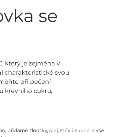
ovka se
, který je zejména v
í charakteristické svou
bměňte při pečení
nu krevního cukru,
přidáme žloutky, olej, stévii, skořici a vše