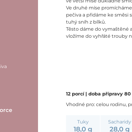
ve větší míse důkladně sm
Ve druhé míse promícháme
pečiva a přidáme ke směsi 
tuhý sníh z bílků.
Těsto dáme do vymaštěné 
vložíme do vyhřáté trouby n
iva
12 porcí
| doba přípravy 8
Vhodné pro: celou rodinu, p
porce
Tuky
Sacharidy
18,0 g
28,0 g