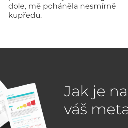
dole, mě poháněla nesmírně
kupředu.
Jak je n
váš met