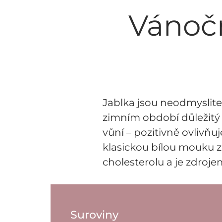
Vánočn
Jablka jsou neodmyslite
zimním období důležitý p
vůní – pozitivně ovlivňu
klasickou bílou mouku za
cholesterolu a je zdroje
Suroviny