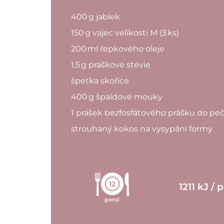
400 g jablek
150 g vajec velikosti M (3 ks)
200 ml řepkového oleje
1,5 g práškové stévie
špetka skořice
400 g špaldové mouky
1 prášek bezfosfátového prášku do peč
strouhaný kokos na vysypání formy
12
1211 kJ / 
porcí