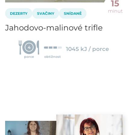
15
minut
DEZERTY
SVAČINY
SNÍDANĚ
Jahodovo-malinové trifle
4
1045 kJ / porce
porce
obtížnost