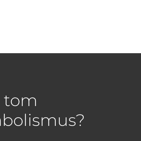
a tom
abolismus?