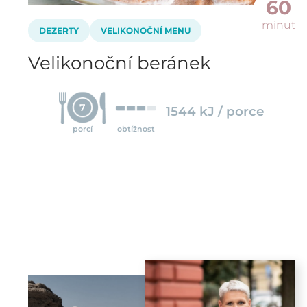
60
minut
DEZERTY
VELIKONOČNÍ MENU
Velikonoční beránek
7
1544 kJ / porce
porcí
obtížnost