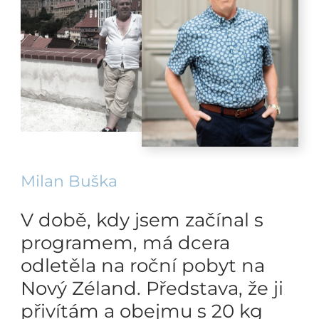
Milan Buška
V době, kdy jsem začínal s
programem, má dcera
odletěla na roční pobyt na
Nový Zéland. Představa, že ji
přivítám a obejmu s 20 kg