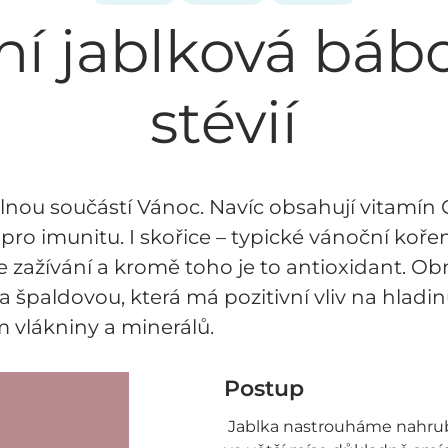
í jablková báb
stévií
lnou součástí Vánoc. Navíc obsahují vitamín C
ro imunitu. I skořice – typické vánoční kořen
je zažívání a kromě toho je to antioxidant. O
 špaldovou, která má pozitivní vliv na hladi
m vlákniny a minerálů.
Postup
Jablka nastrouháme nahrubo, 