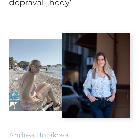
dopřával „hody“
Andrea Horáková