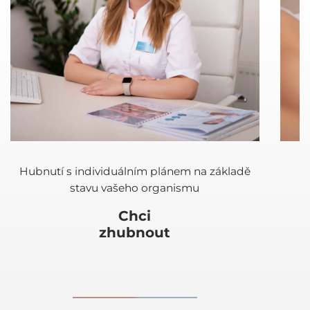
U
Chci
zhubnout