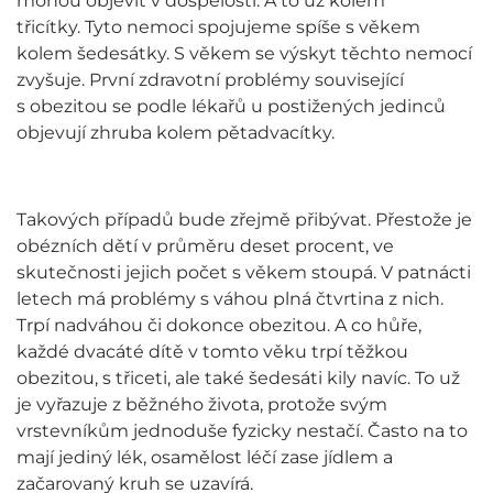
mohou objevit v dospělosti. A to už kolem
třicítky. Tyto nemoci spojujeme spíše s věkem
kolem šedesátky. S věkem se výskyt těchto nemocí
zvyšuje. První zdravotní problémy související
s obezitou se podle lékařů u postižených jedinců
objevují zhruba kolem pětadvacítky.
Takových případů bude zřejmě přibývat. Přestože je
obézních dětí v průměru deset procent, ve
skutečnosti jejich počet s věkem stoupá. V patnácti
letech má problémy s váhou plná čtvrtina z nich.
Trpí nadváhou či dokonce obezitou. A co hůře,
každé dvacáté dítě v tomto věku trpí těžkou
obezitou, s třiceti, ale také šedesáti kily navíc. To už
je vyřazuje z běžného života, protože svým
vrstevníkům jednoduše fyzicky nestačí. Často na to
mají jediný lék, osamělost léčí zase jídlem a
začarovaný kruh se uzavírá.