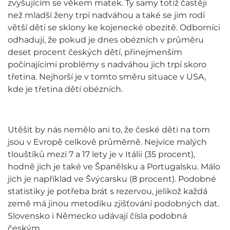
zvyšujícím se věkem matek. Ty samy totiž častěji
než mladší ženy trpí nadváhou a také se jim rodí
větší děti se sklony ke kojenecké obezitě. Odborníci
odhadují, že pokud je dnes obézních v průměru
deset procent českých dětí, přinejmenším
počínajícími problémy s nadváhou jich trpí skoro
třetina. Nejhorší je v tomto směru situace v USA,
kde je třetina dětí obézních.
Utěšit by nás nemělo ani to, že české děti na tom
jsou v Evropě celkově průměrně. Nejvíce malých
tlouštíků mezi 7 a 17 lety je v Itálii (35 procent),
hodně jich je také ve Španělsku a Portugalsku. Málo
jich je například ve Švýcarsku (8 procent). Podobné
statistiky je potřeba brát s rezervou, jelikož každá
země má jinou metodiku zjišťování podobných dat.
Slovensko i Německo udávají čísla podobná
českým.