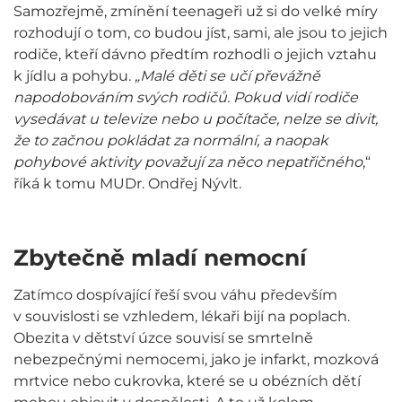
Samozřejmě, zmínění teenageři už si do velké míry
rozhodují o tom, co budou jíst, sami, ale jsou to jejich
rodiče, kteří dávno předtím rozhodli o jejich vztahu
k jídlu a pohybu.
„Malé děti se učí převážně
napodobováním svých rodičů. Pokud vidí rodiče
vysedávat u televize nebo u počítače, nelze se divit,
že to začnou pokládat za normální, a naopak
pohybové aktivity považují za něco nepatřičného
,“
říká k tomu MUDr. Ondřej Nývlt.
Zbytečně mladí nemocní
Zatímco dospívající řeší svou váhu především
v souvislosti se vzhledem, lékaři bijí na poplach.
Obezita v dětství úzce souvisí se smrtelně
nebezpečnými nemocemi, jako je infarkt, mozková
mrtvice nebo cukrovka, které se u obézních dětí