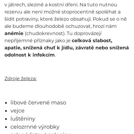
v játrech, slezině a kostní dřeni. Na tuto nutnou
rezervu ale není možné stoprocentně spoléhat a
šidit potraviny, které železo obsahují. Pokud se o ně
ale budeme dlouhodobě ochuzovat, hrozí nám
anémie
(chudokrevnost). Tu doprovázejí
nepříjemné příznaky jako je
celková slabost,
apatie, snížená chuť k jídlu, závratě nebo snížená
odolnost k infekcím
.
Zdroje železa:
libové červené maso
vejce
luštěniny
celozrnné výrobky