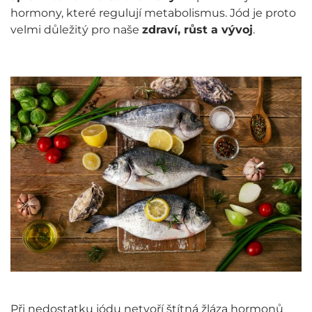
hormony, které regulují metabolismus. Jód je proto
velmi důležitý pro naše
zdraví, růst a vývoj
.
Při nedostatku jódu netvoří štítná žláza hormonů