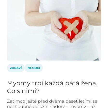
ZDRAVÍ
NEMOCI
Myomy trpí každá pátá žena.
Co s nimi?
Zatímco ještě před dvěma desetiletími se
nezhoubné děložní nádory – myomy – až