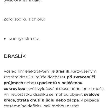
(vysoký krevní tlak).
Zdroj sodíku a chloru:
kuchyňská sůl
DRASLÍK
Posledním elektrolytem je
draslík
. Ke zvýšeným
ztrátám draslíku může docházet
při zvracení či
průjmech
nebo
u pacientů s neléčenou
cukrovkou
(kvůli vylučování draselného iontu močí).
Při nedostatku draslíku se mohou objevit
svalové
křeče, ztráta chuti k jídlu nebo zácpa
. V případě
extrémního deficitu pak mohou nastat