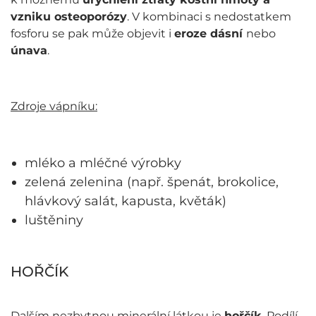
vzniku osteoporózy
. V kombinaci s nedostatkem
fosforu se pak může objevit i
eroze dásní
nebo
únava
.
Zdroje vápníku:
mléko a mléčné výrobky
zelená zelenina (např. špenát, brokolice,
hlávkový salát, kapusta, květák)
luštěniny
HOŘČÍK
Dalším nezbytnou minerální látkou je
hořčík
. Podílí