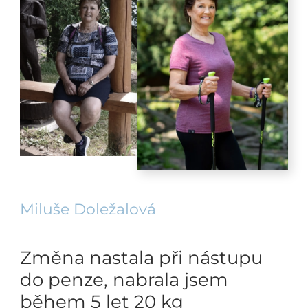
Miluše Doležalová
Změna nastala při nástupu
do penze, nabrala jsem
během 5 let 20 kg