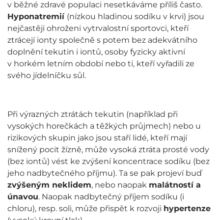
v běžné zdravé populaci nesetkáváme příliš často.
Hyponatremií
(nízkou hladinou sodíku v krvi) jsou
nejčastěji ohroženi vytrvalostní sportovci, kteří
ztrácejí ionty společně s potem bez adekvátního
doplnění tekutin i iontů, osoby fyzicky aktivní
v horkém letním období nebo ti, kteří vyřadili ze
svého jídelníčku sůl.
Při výrazných ztrátách tekutin (například při
vysokých horečkách a těžkých průjmech) nebo u
rizikových skupin jako jsou staří lidé, kteří mají
snížený pocit žízně, může vysoká ztráta prosté vody
(bez iontů) vést ke zvýšení koncentrace sodíku (bez
jeho nadbytečného příjmu). Ta se pak projeví buď
zvýšeným neklidem
, nebo naopak
malátností a
únavou
. Naopak nadbytečný příjem sodíku (i
chloru), resp. soli, může přispět k rozvoji
hypertenze