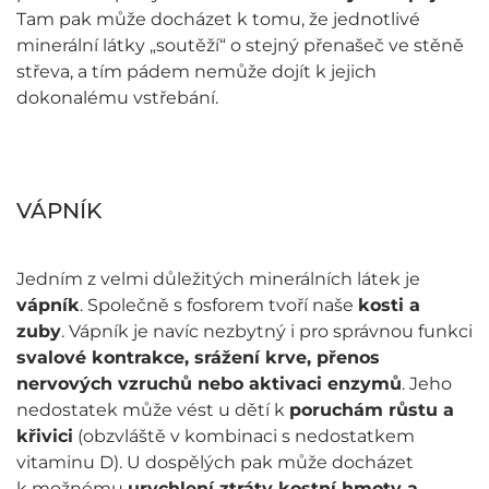
Tam pak může docházet k tomu, že jednotlivé
minerální látky „soutěží“ o stejný přenašeč ve stěně
střeva, a tím pádem nemůže dojít k jejich
dokonalému vstřebání.
VÁPNÍK
Jedním z velmi důležitých minerálních látek je
vápník
. Společně s fosforem tvoří naše
kosti a
zuby
. Vápník je navíc nezbytný i pro správnou funkci
svalové kontrakce, srážení krve, přenos
nervových vzruchů nebo aktivaci enzymů
. Jeho
nedostatek může vést u dětí k
poruchám růstu a
křivici
(obzvláště v kombinaci s nedostatkem
vitaminu D). U dospělých pak může docházet
k možnému
urychlení ztráty kostní hmoty a