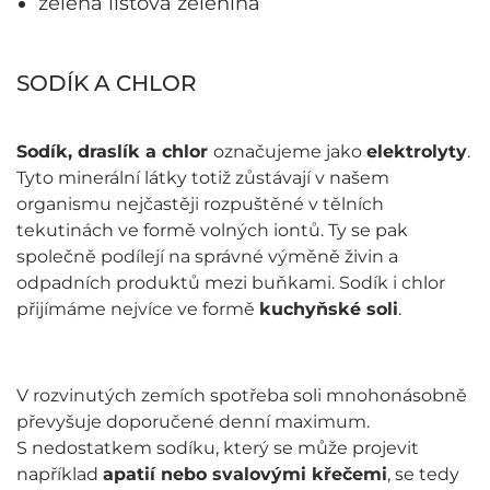
zelená listová zelenina
SODÍK A CHLOR
Sodík, draslík a chlor
označujeme jako
elektrolyty
.
Tyto minerální látky totiž zůstávají v našem
organismu nejčastěji rozpuštěné v tělních
tekutinách ve formě volných iontů. Ty se pak
společně podílejí na správné výměně živin a
odpadních produktů mezi buňkami. Sodík i chlor
přijímáme nejvíce ve formě
kuchyňské soli
.
V rozvinutých zemích spotřeba soli mnohonásobně
převyšuje doporučené denní maximum.
S nedostatkem sodíku, který se může projevit
například
apatií nebo svalovými křečemi
, se tedy