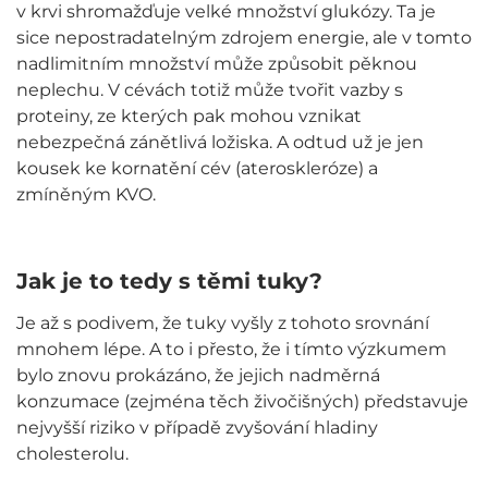
v krvi shromažďuje velké množství glukózy. Ta je
sice nepostradatelným zdrojem energie, ale v tomto
nadlimitním množství může způsobit pěknou
neplechu. V cévách totiž může tvořit vazby s
proteiny, ze kterých pak mohou vznikat
nebezpečná zánětlivá ložiska. A odtud už je jen
kousek ke kornatění cév (ateroskleróze) a
zmíněným KVO.
Jak je to tedy s těmi tuky?
Je až s podivem, že tuky vyšly z tohoto srovnání
mnohem lépe. A to i přesto, že i tímto výzkumem
bylo znovu prokázáno, že jejich nadměrná
konzumace (zejména těch živočišných) představuje
nejvyšší riziko v případě zvyšování hladiny
cholesterolu.