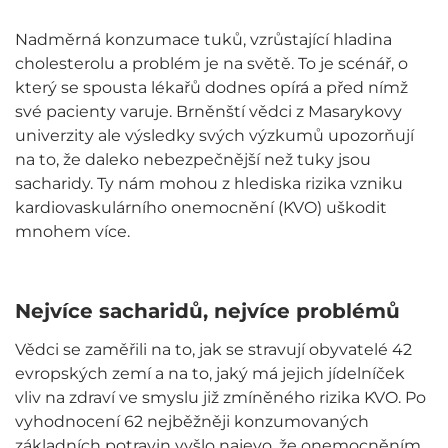
Nadměrná konzumace tuků, vzrůstající hladina
cholesterolu a problém je na světě. To je scénář, o
který se spousta lékařů dodnes opírá a před nímž
své pacienty varuje. Brněnští vědci z Masarykovy
univerzity ale výsledky svých výzkumů upozorňují
na to, že daleko nebezpečnější než tuky jsou
sacharidy. Ty nám mohou z hlediska rizika vzniku
kardiovaskulárního onemocnění (KVO) uškodit
mnohem více.
Nejvíce sacharidů, nejvíce problémů
Vědci se zaměřili na to, jak se stravují obyvatelé 42
evropských zemí a na to, jaký má jejich jídelníček
vliv na zdraví ve smyslu již zmíněného rizika KVO. Po
vyhodnocení 62 nejběžněji konzumovaných
základních potravin vyšlo najevo, že onemocněním