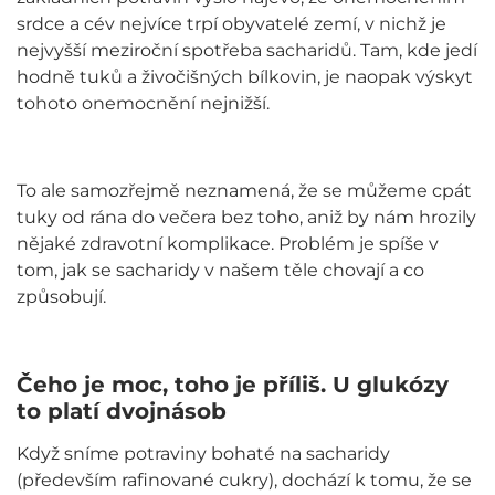
srdce a cév nejvíce trpí obyvatelé zemí, v nichž je
nejvyšší meziroční spotřeba sacharidů. Tam, kde jedí
hodně tuků a živočišných bílkovin, je naopak výskyt
tohoto onemocnění nejnižší.
To ale samozřejmě neznamená, že se můžeme cpát
tuky od rána do večera bez toho, aniž by nám hrozily
nějaké zdravotní komplikace. Problém je spíše v
tom, jak se sacharidy v našem těle chovají a co
způsobují.
Čeho je moc, toho je příliš. U glukózy
to platí dvojnásob
Když sníme potraviny bohaté na sacharidy
(především rafinované cukry), dochází k tomu, že se