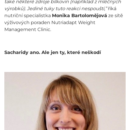
také některé zdroje bílkovin (například z mléčných
výrobků). Jediné tuky tuto reakci nespouští,”
říká
nutriční specialistka
Monika Bartolomějová
ze sítě
výživových poraden Nutriadapt Weight
Management Clinic.
Sacharidy ano. Ale jen ty, které neškodí