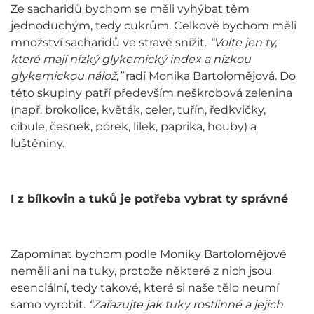
Ze sacharidů bychom se měli vyhýbat těm
jednoduchým, tedy cukrům. Celkově bychom měli
množství sacharidů ve stravě snížit.
“Volte jen ty,
které mají nízký glykemický index a nízkou
glykemickou nálož,”
radí Monika Bartolomějová. Do
této skupiny patří především neškrobová zelenina
(např. brokolice, květák, celer, tuřín, ředkvičky,
cibule, česnek, pórek, lilek, paprika, houby) a
luštěniny.
I z bílkovin a tuků je potřeba vybrat ty správné
Zapomínat bychom podle Moniky Bartolomějové
neměli ani na tuky, protože některé z nich jsou
esenciální, tedy takové, které si naše tělo neumí
samo vyrobit.
“Zařazujte jak tuky rostlinné a jejich