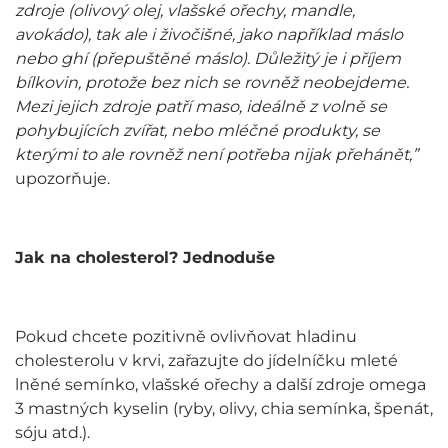
zdroje (olivový olej, vlašské ořechy, mandle,
avokádo), tak ale i živočišné, jako například máslo
nebo ghí (přepuštěné máslo). Důležitý je i příjem
bílkovin, protože bez nich se rovněž neobejdeme.
Mezi jejich zdroje patří maso, ideálně z volně se
pohybujících zvířat, nebo mléčné produkty, se
kterými to ale rovněž není potřeba nijak přehánět,”
upozorňuje.
Jak na cholesterol? Jednoduše
Pokud chcete pozitivně ovlivňovat hladinu
cholesterolu v krvi, zařazujte do jídelníčku mleté
lněné semínko, vlašské ořechy a další zdroje omega
3 mastných kyselin (ryby, olivy, chia semínka, špenát,
sóju atd.).