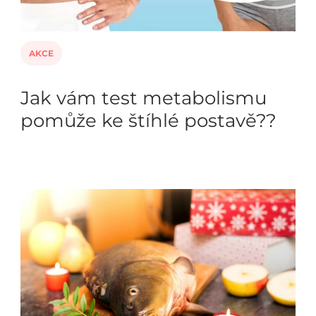
AKCE
Jak vám test metabolismu
pomůže ke štíhlé postavě??