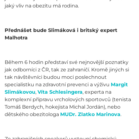
jaký vliv na obezitu má rodina.
Přednášet bude Slimáková i britský expert
Malhotra
Během 6 hodin představí své nejnovější poznatky
jak odborníci z ČR, tak ze zahraničí. Kromě jiných si
tak návštěvníci budou moci poslechnout
specialistku na zdravotní prevenci a výživu
Margit
Slimákovou
,
Víta Schlesingera
, experta na
komplexní přípravu vrcholových sportovců (tenista
Tomáš Berdych, hokejista Michal Jordán), nebo
dětského obezitologa
MUDr. Zlatko Marinova
.
Ze zahraničních speakerů vystoupí chemický