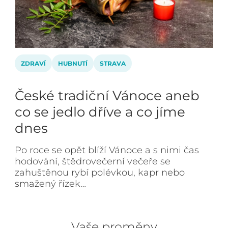
ZDRAVÍ
HUBNUTÍ
STRAVA
České tradiční Vánoce aneb
co se jedlo dříve a co jíme
dnes
Po roce se opět blíží Vánoce a s nimi čas
hodování, štědrovečerní večeře se
zahuštěnou rybí polévkou, kapr nebo
smažený řízek…
Vaše proměny