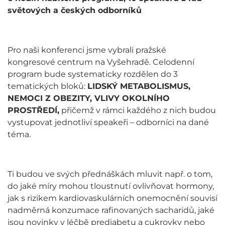
světových a českých odborníků
Pro naši konferenci jsme vybrali pražské
kongresové centrum na Vyšehradě. Celodenní
program bude systematicky rozdělen do 3
tematických bloků:
LIDSKÝ METABOLISMUS,
NEMOCI Z OBEZITY, VLIVY OKOLNÍHO
PROSTŘEDÍ,
přičemž v rámci každého z nich budou
vystupovat jednotliví speakeři – odborníci na dané
téma.
Ti budou ve svých přednáškách mluvit např. o tom,
do jaké míry mohou tloustnutí ovlivňovat hormony,
jak s rizikem kardiovaskulárních onemocnění souvisí
nadměrná konzumace rafinovaných sacharidů, jaké
jsou novinky v léčbě prediabetu a cukrovky nebo