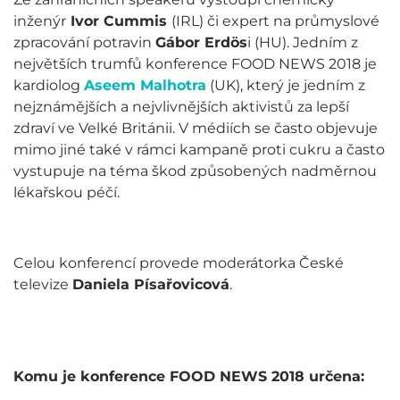
inženýr
Ivor Cummis
(IRL) či expert na průmyslové
zpracování potravin
Gábor Erdös
i (HU). Jedním z
největších trumfů konference FOOD NEWS 2018 je
kardiolog
Aseem Malhotra
(UK), který je jedním z
nejznámějších a nejvlivnějších aktivistů za lepší
zdraví ve Velké Británii. V médiích se často objevuje
mimo jiné také v rámci kampaně proti cukru a často
vystupuje na téma škod způsobených nadměrnou
lékařskou péčí.
Celou konferencí provede moderátorka České
televize
Daniela Písařovicová
.
Komu je konference FOOD NEWS 2018 určena: