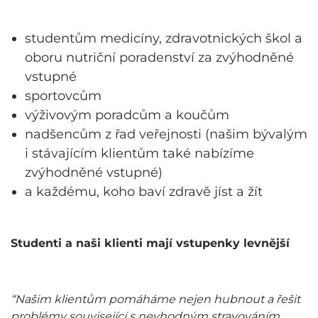
studentům medicíny, zdravotnických škol a
oboru nutriční poradenství za zvýhodněné
vstupné
sportovcům
výživovým poradcům a koučům
nadšencům z řad veřejnosti (našim bývalým
i stávajícím klientům také nabízíme
zvýhodněné vstupné)
​a každému, koho baví zdravě jíst a žít
Studenti a naši klienti mají vstupenky levnější
“Našim klientům pomáháme nejen hubnout a řešit
problémy související s nevhodným stravováním.