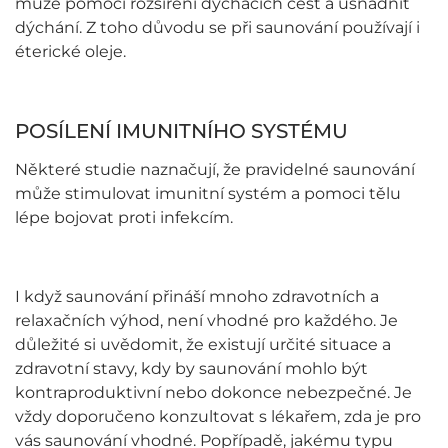
může pomoci rozšíření dýchacích cest a usnadnit
dýchání. Z toho důvodu se při saunování používají i
éterické oleje.
POSÍLENÍ IMUNITNÍHO SYSTÉMU
Některé studie naznačují, že pravidelné saunování
může stimulovat imunitní systém a pomoci tělu
lépe bojovat proti infekcím.
I když saunování přináší mnoho zdravotních a
relaxačních výhod, není vhodné pro každého. Je
důležité si uvědomit, že existují určité situace a
zdravotní stavy, kdy by saunování mohlo být
kontraproduktivní nebo dokonce nebezpečné. Je
vždy doporučeno konzultovat s lékařem, zda je pro
vás saunování vhodné. Popřípadě, jakému typu