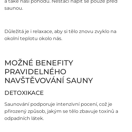
a také naši pohodu. Nestačí napít se pouze před
saunou.
Důležitá je i relaxace, aby si tělo znovu zvyklo na
okolní teplotu okolo nás.
MOŽNÉ BENEFITY
PRAVIDELNÉHO
NAVŠTĚVOVÁNÍ SAUNY
DETOXIKACE
Saunování podporuje intenzivní pocení, což je
přirozený způsob, jakým se tělo zbavuje toxinů a
odpadních látek.