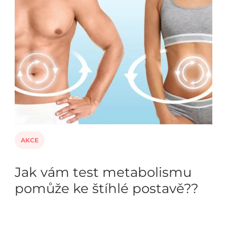
AKCE
Jak vám test metabolismu
pomůže ke štíhlé postavě??