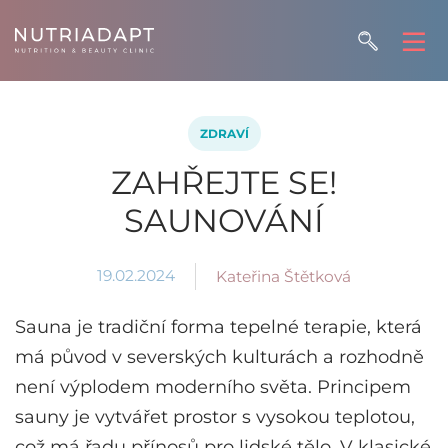
ZDRAVÍ
ZAHŘEJTE SE!
SAUNOVÁNÍ
19.02.2024
Kateřina Štětková
Sauna je tradiční forma tepelné terapie, která
má původ v severských kulturách a rozhodně
není výplodem moderního světa. Principem
sauny je vytvářet prostor s vysokou teplotou,
což má řadu přínosů pro lidské tělo. V klasické