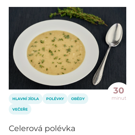
30
minut
HLAVNÍ JÍDLA
POLÉVKY
OBĚDY
VEČEŘE
Celerová polévka