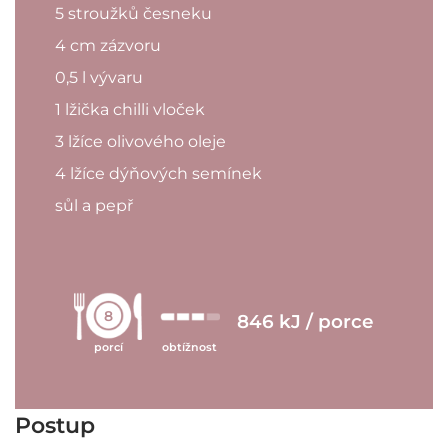
5 stroužků česneku
4 cm zázvoru
0,5 l vývaru
1 lžička chilli vloček
3 lžíce olivového oleje
4 lžíce dýňových semínek
sůl a pepř
8
846 kJ / porce
porcí
obtížnost
Postup