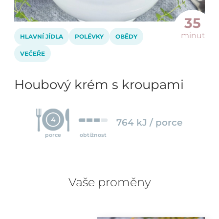
35
minut
HLAVNÍ JÍDLA
POLÉVKY
OBĚDY
VEČEŘE
Houbový krém s kroupami
4
764 kJ / porce
porce
obtížnost
Vaše proměny