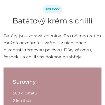
POLÉVKY
Batátový krém s chilli
Batáty jsou zdravá zelenina. Pro někoho zatím
možná neznámá. Uvařte si z nich lehce
pikantní krémovou polévku. Díky zázvoru,
česneku a chilli vás dokonale zahřeje.
Suroviny
500 g batátů
2 ks cibule