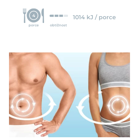
4
1014 kJ / porce
porce
obtížnost